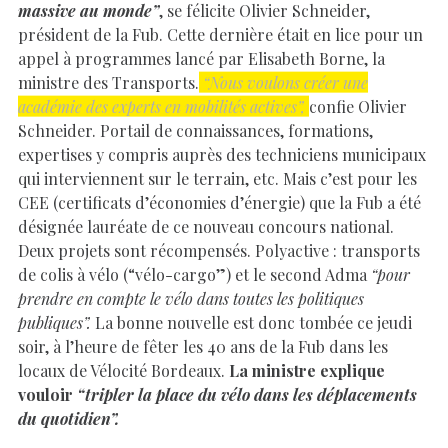
massive au monde”
, se félicite Olivier Schneider,
président de la Fub. Cette dernière était en lice pour un
appel à programmes lancé par Elisabeth Borne, la
ministre des Transports.
“Nous voulons créer une
académie des experts en mobilités actives”,
confie Olivier
Schneider. Portail de connaissances, formations,
expertises y compris auprès des techniciens municipaux
qui interviennent sur le terrain, etc. Mais c’est pour les
CEE (certificats d’économies d’énergie) que la Fub a été
désignée lauréate de ce nouveau concours national.
Deux projets sont récompensés. Polyactive : transports
de colis à vélo (“vélo-cargo”) et le second Adma
“pour
prendre en compte le vélo dans toutes les politiques
publiques”.
La bonne nouvelle est donc tombée ce jeudi
soir, à l’heure de fêter les 40 ans de la Fub dans les
locaux de Vélocité Bordeaux.
La ministre explique
vouloir
“tripler la place du vélo dans les déplacements
du quotidien”.