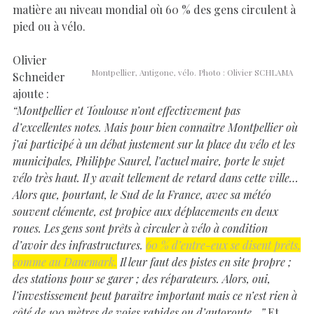
matière au niveau mondial où 60 % des gens circulent à
pied ou à vélo.
Olivier
Montpellier, Antigone, vélo. Photo : Olivier SCHLAMA
Schneider
ajoute :
“Montpellier et Toulouse n’ont effectivement pas
d’excellentes notes. Mais pour bien connaître Montpellier où
j’ai participé à un débat justement sur la place du vélo et les
municipales, Philippe Saurel, l’actuel maire, porte le sujet
vélo très haut. Il y avait tellement de retard dans cette ville…
Alors que, pourtant, le Sud de la France, avec sa météo
souvent clémente, est propice aux déplacements en deux
roues. Les gens sont prêts à circuler à vélo à condition
d’avoir des infrastructures.
60 % d’entre-eux se disent prêts,
comme au Danemark.
Il leur faut des pistes en site propre ;
des stations pour se garer ; des réparateurs. Alors, oui,
l’investissement peut paraître important mais ce n’est rien à
côté de 100 mètres de voies rapides ou d’autoroute…”
Et