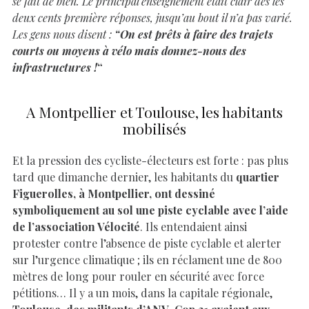
se fait de bien. Le principal enseignement était clair dès les
deux cents première réponses, jusqu’au bout il n’a pas varié.
Les gens nous disent :
“On est prêts à faire des trajets
courts ou moyens à vélo mais donnez-nous des
infrastructures !
“
A Montpellier et Toulouse, les habitants
mobilisés
Et la pression des cycliste-électeurs est forte : pas plus
tard que dimanche dernier, les habitants du
quartier
Figuerolles, à Montpellier, ont dessiné
symboliquement au sol une piste cyclable avec l’aide
de l’association Vélocité
. Ils entendaient ainsi
protester contre l’absence de piste cyclable et alerter
sur l’urgence climatique ; ils en réclament une de 800
mètres de long pour rouler en sécurité avec force
pétitions… Il y a un mois, dans la capitale régionale,
Toulouse, des militants d’ANV-Cop 21 avaient eux