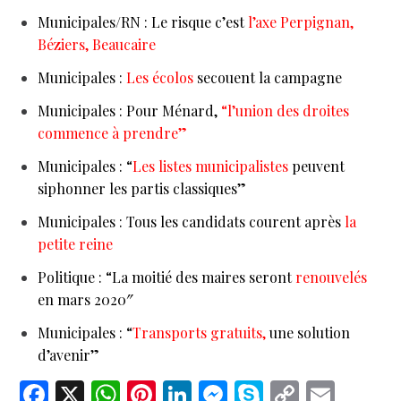
Municipales/RN : Le risque c’est
l’axe Perpignan,
Béziers, Beaucaire
Municipales :
Les écolos
secouent la campagne
Municipales : Pour Ménard,
“l’union des droites
commence à prendre”
Municipales : “
Les listes municipalistes
peuvent
siphonner les partis classiques”
Municipales : Tous les candidats courent après
la
petite reine
Politique : “La moitié des maires seront
renouvelés
en mars 2020″
Municipales : “
Transports gratuits,
une solution
d’avenir”
F
X
W
Pi
Li
M
S
C
E