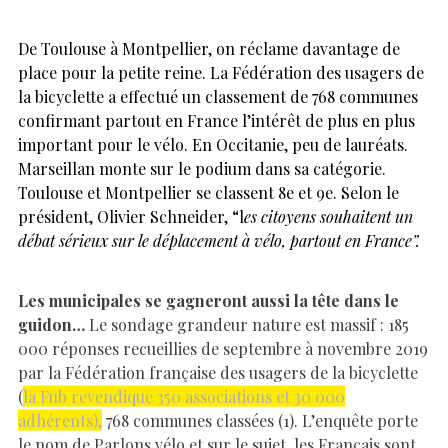
De Toulouse à Montpellier, on réclame davantage de
place pour la petite reine. La Fédération des usagers de
la bicyclette a effectué un classement de 768 communes
confirmant partout en France l’intérêt de plus en plus
important pour le vélo. En Occitanie, peu de lauréats.
Marseillan monte sur le podium dans sa catégorie.
Toulouse et Montpellier se classent 8e et 9e. Selon le
président, Olivier Schneider, “l
es citoyens souhaitent un
débat sérieux sur le déplacement à vélo, partout en France”.
Les municipales se gagneront aussi la tête dans le
guidon…
Le sondage grandeur nature est massif : 185
000 réponses recueillies de septembre à novembre 2019
par la Fédération française des usagers de la bicyclette
(
la Fub revendique 350 associations et 30 000
adhérents),
768 communes classées (1). L’enquête porte
le nom de Parlons vélo et sur le sujet, les Français sont