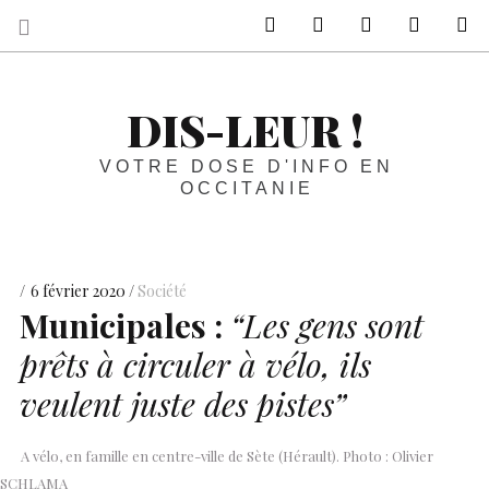
sur Facebook
sur Twitter
Contactez-nous 
Notre ph
R
DIS-LEUR !
VOTRE DOSE D'INFO EN
OCCITANIE
6 février 2020
Société
Municipales :
“Les gens sont
prêts à circuler à vélo, ils
veulent juste des pistes”
A vélo, en famille en centre-ville de Sète (Hérault). Photo : Olivier
SCHLAMA