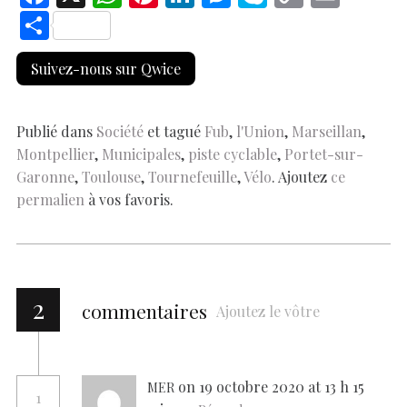
ac
h
nt
n
es
k
o
m
S
e
at
er
k
se
y
p
ai
h
Suivez-nous sur Qwice
b
s
es
e
n
p
y
l
ar
o
A
t
dI
g
e
Li
e
o
p
n
er
n
Publié dans
Société
et tagué
Fub
,
l'Union
,
Marseillan
,
Montpellier
,
Municipales
,
piste cyclable
,
Portet-sur-
k
p
k
Garonne
,
Toulouse
,
Tournefeuille
,
Vélo
. Ajoutez
ce
permalien
à vos favoris.
2
commentaires
Ajoutez le vôtre
on 19 octobre 2020 at 13 h 15
MER
1