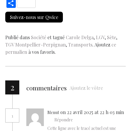
ac
h
nt
n
es
k
o
m
S
e
at
er
k
se
y
p
ai
h
Suivez-nous sur Qwice
b
s
es
e
n
p
y
l
ar
o
A
t
dI
g
e
Li
e
o
p
n
er
n
Publié dans
Société
et tagué
Carole Delga
,
LGV
,
Sète
,
TGV Montpellier-Perpignan
,
Transports
. Ajoutez
ce
k
p
k
permalien
à vos favoris.
2
commentaires
Ajoutez le vôtre
on 22 avril 2025 at 22 h 03 min
Menut
1
Répondre
Cette ligne avec le tracé actuel est une