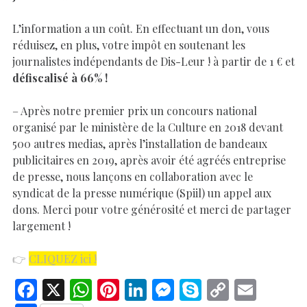
L’information a un coût. En effectuant un don, vous
réduisez, en plus, votre impôt en soutenant les
journalistes indépendants de Dis-Leur ! à partir de 1 € et
défiscalisé à 66% !
– Après notre premier prix un concours national
organisé par le ministère de la Culture en 2018 devant
500 autres medias, après l’installation de bandeaux
publicitaires en 2019, après avoir été agréés entreprise
de presse, nous lançons en collaboration avec le
syndicat de la presse numérique (Spiil) un appel aux
dons. Merci pour votre générosité et merci de partager
largement !
👉
CLIQUEZ ici !
F
X
W
Pi
Li
M
S
C
E