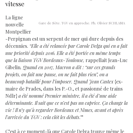
vitesse
La ligne
Gare de Sète. TGV en approche. Ph. Olivier SCHLAMA
nouvelle
Montpellier
-Perpignan est un serpent de mer qui dure depuis des
décennies.
“Elle a été relancée par Carole Delga qui en a fait
une priorité depuis 2016. Elle a été portée en même temps
que la liaison TGV Bordeaux-Toulouse,
rappellait Jean-Luc
Gibelin
. Quand en 2017, Macron a dit : “sur ces grands
projets, on fait une pause, on ne fait plus rien”, on a
beaucoup bataillé pour l’imposer. Quand Jean Castex
{ex-
maire de Prades, dans les P.-O., et passionné de trains
Ndlr}
a été nommé Premier ministre, il a été d’une aide
déterminante. Il sait que ce n’est pas un caprice. Ça change la
vie ! Il n’y qu’à regarder Bordeaux et Nîmes, avant et après
l’arrivée du TGV : cela clôt les débats
.”
C’est à ce moment-là que Carole Delga trouve même le