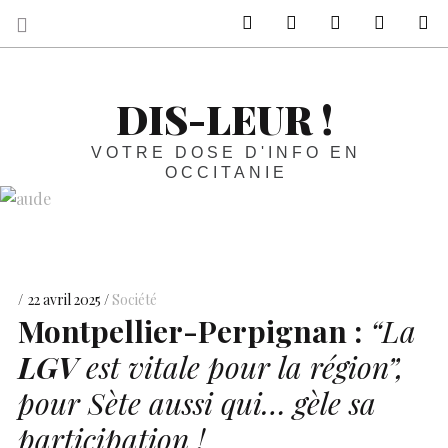
sur Facebook
sur Twitter
Contactez-nous 
Notre ph
R
DIS-LEUR !
VOTRE DOSE D'INFO EN
OCCITANIE
22 avril 2025
Société
Montpellier-Perpignan :
“La
LGV
est vitale pour la région”
,
pour Sète aussi qui… gèle sa
participation !