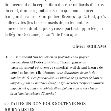
financement et la répartition des 6,12 milliards d’euros
du coût, dont 2 à 3 milliards rien que pour le premier
tronçon à réaliser Montpellier-Béziers : 40 % Etat, 40 %
collectivités (les trois conseils départementaux
concernés et dont la plus grosse part est apportée par
la Région Occitanie) et 20 % de l’Europe.
Olivier SCHLAMA
(1) Demandant
“un réexamen en profondeur du projet”
,
l’Association ALT-Alerte LGV sur Thau organise un
rassemblement est prévu ce samedi 26 avril devant la gare de
Sète à 10 heures. Elle dénonce
“une diminution de 80 % du
nombre de TGV en gare de Sète, un viaduc de 25 mètres de haut et
long de 1,4 km au bord de l’étang ; 2 770 hectares d’espaces naturels
impactés et 17 zones de captage d’eau potable concernées par le
projet dont le captage d’Issanka”
.
👉
FAITES
UN DON POUR SOUTENIR NOS
JOURNALISTES !