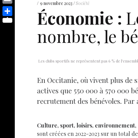
s
p
y
9 novembre 2023
Société
e
o
d
E
Économie :
Le
e
p
s
p
I
m
n
S
e
t
y
nombre, le bé
n
a
g
h
L
i
e
a
i
l
r
r
n
e
Les clubs sportifs ne représentent pas 6 % de l'ensemb
k
En Occitanie, où vivent plus de 
actives que 550 000 à 570 000 bé
recrutement des bénévoles. Par a
Culture, sport, loisirs, environnement
sont créées en 2022-2023 sur un total de 