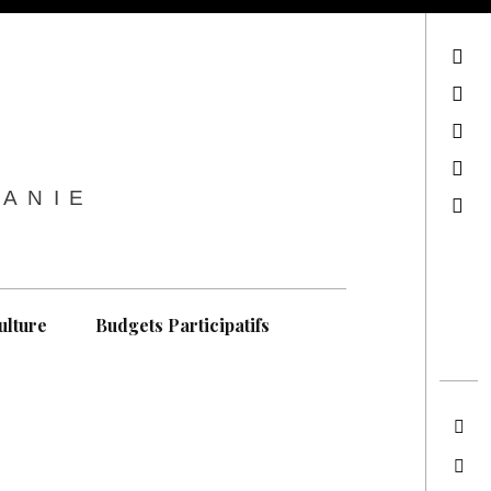
sur Facebook
sur Twitter
Contactez-nous !
Notre philosophie
TANIE
Recherche
ulture
Budgets Participatifs