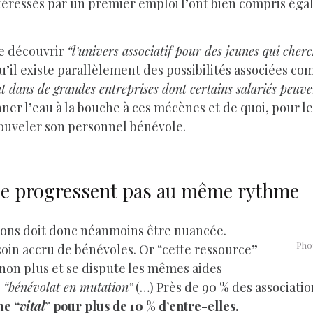
ntéressés par un premier emploi l’ont bien compris éga
re découvrir
“l’univers associatif pour des jeunes qui cherc
qu’il existe parallèlement des possibilités associées c
 dans de grandes entreprises dont certains salariés peuv
ner l’eau à la bouche à ces mécènes et de quoi, pour l
ouveler son personnel bénévole.
 ne progressent pas au même rythme
tions doit donc néanmoins être nuancée.
Pho
soin accru de bénévoles. Or “cette ressource”
on plus et se dispute les mêmes aides
e
“bénévolat en mutation”
(…) Près de 90 % des associati
me “
vital
” pour plus de 10 % d’entre-elles.