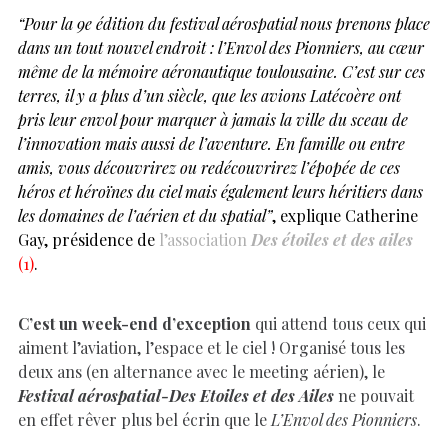
“Pour la 9e édition du festival aérospatial nous prenons place
dans un tout nouvel endroit : l’Envol des Pionniers, au cœur
même de la mémoire aéronautique toulousaine. C’est sur ces
terres, il y a plus d’un siècle, que les avions Latécoère ont
pris leur envol pour marquer à jamais la ville du sceau de
l’innovation mais aussi de l’aventure. En famille ou entre
amis, vous découvrirez ou redécouvrirez l’épopée de ces
héros et héroïnes du ciel mais également leurs héritiers dans
les domaines de l’aérien et du spatial”
, explique Catherine
Gay, présidence de
l’association
Des étoiles et des ailes
(1)
.
C’est un week-end d’exception
qui attend tous ceux qui
aiment l’aviation, l’espace et le ciel ! Organisé tous les
deux ans (en alternance avec le meeting aérien), le
Festival aérospatial-Des Etoiles et des Ailes
ne pouvait
en effet rêver plus bel écrin que le
L’Envol des Pionniers
.