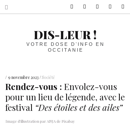
sur Facebook
sur Twitter
Contactez-nous 
Notre ph
R
DIS-LEUR !
VOTRE DOSE D'INFO EN
OCCITANIE
9 novembre 2023
Société
Rendez-vous :
Envolez-vous
pour un lieu de légende, avec le
festival
“Des étoiles et des ailes”
Image d'illustration par ANJA de Pixabay