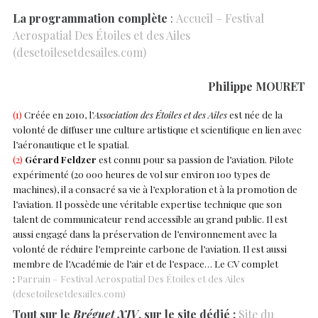
La programmation complète
:
Accueil – Festival
Aerospatial Des Étoiles et des Ailes
(desetoilesetdesailes.com)
Philippe MOURET
(1)
Créée en 2010, l’
Association des Étoiles et des Ailes
est née de la
volonté de diffuser une culture artistique et scientifique en lien avec
l’aéronautique et le spatial.
(2)
Gérard Feldzer
est connu pour sa passion de l’aviation. Pilote
expérimenté (20 000 heures de vol sur environ 100 types de
machines), il a consacré sa vie à l’exploration et à la promotion de
l’aviation. Il possède une véritable expertise technique que son
talent de communicateur rend accessible au grand public. Il est
aussi engagé dans la préservation de l’environnement avec la
volonté de réduire l’empreinte carbone de l’aviation. Il est aussi
membre de l’Académie de l’air et de l’espace… Le CV complet
:
Parrain – Festival Aerospatial Des Étoiles et des Ailes
(desetoilesetdesailes.com)
Tout sur le
Bréguet XIV
, sur le site dédié :
Site du