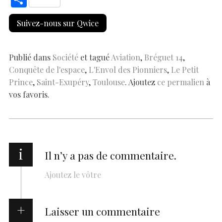
e
at
er
k
se
y
p
ai
h
Suivez-nous sur Qwice
b
s
es
e
n
p
y
l
ar
o
A
t
dI
g
e
Li
e
o
p
n
er
n
Publié dans
Société
et tagué
Aviation
,
Bréguet 14
,
Conquête de l'espace
,
L'Envol des Pionniers
,
Le Petit
k
p
k
Prince
,
Saint-Exupéry
,
Toulouse
. Ajoutez
ce permalien
à
vos favoris.
i
Il n’y a pas de commentaire.
Ajoutez le vôtre
Laisser un commentaire