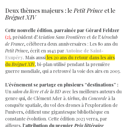
Deux thèmes majeurs : le
Petit Prince
et le
Bréguet XIV
Cette nouvelle édition, parrainée par Gérard Feldzer
(2)
, président d’
Aviation Sans Frontières
et de l’
Aéroclub
de France
, célébrera deux anniversaires : Les 80 ans du
Petit Princ
e, écrit en 1943 par
Antoine de Saint-
Exupéry
. Mais aussi
les 20 ans du retour dans les airs
du
Bréguet XIV
, bi-plan utilisé pendant la première
guerre mondiale, qui a retrouvé la voie des airs en 2003.
L’événement se partage en plusieurs “destinations” :
Un
salon du livre et de la BD
avec les meilleurs auteurs du
genre qui, de Clément Ader à
Airbus
, du
Concorde
à la
conquête spatiale, du vol des drones à l’exploration de
l’univers, édifient une gigantesque bibliothèque en
constante évolution. Cette édition 2023 verra, par
ailleurs,
l’attribution du premier
Prix littéraire