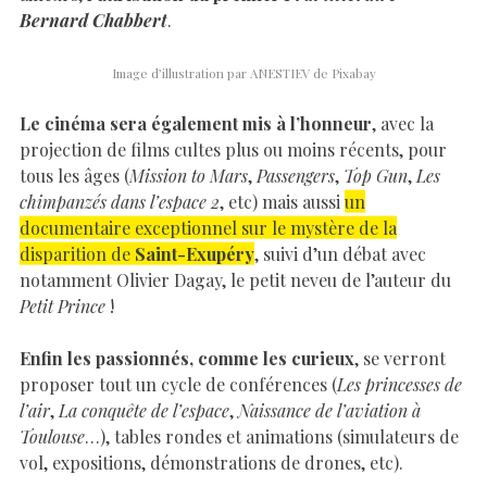
Bernard Chabbert
.
Image d’illustration par ANESTIEV de Pixabay
Le cinéma sera également mis à l’honneur
, avec la
projection de films cultes plus ou moins récents, pour
tous les âges (
Mission to Mars
,
Passengers
,
Top Gun
,
Les
chimpanzés dans l’espace 2
, etc) mais aussi
un
documentaire exceptionnel sur le mystère de la
disparition de
Saint-Exupéry
, suivi d’un débat avec
notamment Olivier Dagay, le petit neveu de l’auteur du
Petit Prince
!
Enfin les passionnés, comme les curieux
, se verront
proposer tout un cycle de conférences (
Les princesses de
l’air
,
La conquête de l’espace
,
Naissance de l’aviation à
Toulouse
…), tables rondes et animations (simulateurs de
vol, expositions, démonstrations de drones, etc).