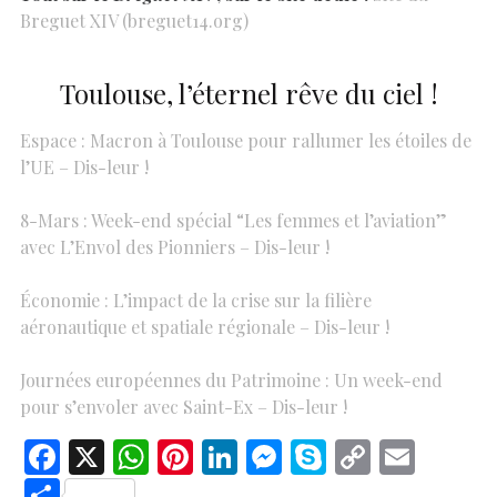
Breguet XIV (breguet14.org)
Toulouse, l’éternel rêve du ciel !
Espace : Macron à Toulouse pour rallumer les étoiles de
l’UE – Dis-leur !
8-Mars : Week-end spécial “Les femmes et l’aviation”
avec L’Envol des Pionniers – Dis-leur !
Économie : L’impact de la crise sur la filière
aéronautique et spatiale régionale – Dis-leur !
Journées européennes du Patrimoine : Un week-end
pour s’envoler avec Saint-Ex – Dis-leur !
F
X
W
Pi
Li
M
S
C
E
ac
h
nt
n
es
k
o
m
S