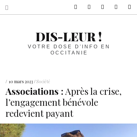
sur Facebook
sur Twitter
Contactez-nous 
Notre ph
R
DIS-LEUR !
VOTRE DOSE D'INFO EN
OCCITANIE
10 mars 2023
Société
Associations :
Après la crise,
l’engagement bénévole
redevient payant