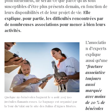
ponctuellement, ne serait-ce que parce qu’ils sont
susceptibles d’être plus présents demain, en fonction de
leurs disponibilités et de leur projet de vie.
Elle
explique, pour partie, les difficultés rencontrées par
de nombreuses associations pour mener à bien leurs
activités.
L’associatio
n d’experts
explique
aussi qu’une
“fracture
associative
toujours
aussi
marquée
avec moins
Quelque 150 bénévoles baguent le 9 août 2017 590
de 20 % de
juvéniles flamants roses. Le baguage est organisé par
la Tour du Valat sur le site des Salins d’Aigues Mortes.
bénévoles