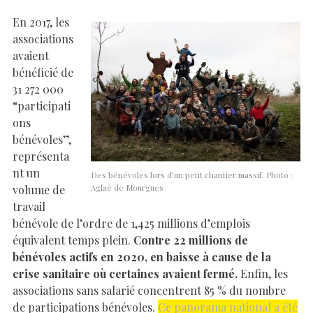
En 2017, les
associations
avaient
bénéficié de
31 272 000
“participati
ons
bénévoles”,
représenta
nt un
Des bénévoles lors d’un petit chantier massif. Photo :
volume de
Aglaé de Mourgues
travail
bénévole de l’ordre de 1,425 millions d’emplois
équivalent temps plein.
Contre 22 millions de
bénévoles actifs en 2020, en baisse à cause de la
crise sanitaire où certaines avaient fermé.
Enfin, les
associations sans salarié concentrent 85 % du nombre
de participations bénévoles.
Ce panorama national a été