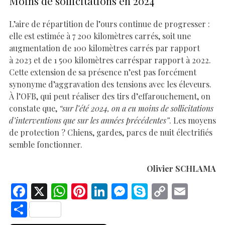
Moins de sollicitations en 2024
L’aire de répartition de l’ours continue de progresser :
elle est estimée à 7 200 kilomètres carrés, soit une
augmentation de 100 kilomètres carrés par rapport
à 2023 et de 1 500 kilomètres carréspar rapport à 2022.
Cette extension de sa présence n’est pas forcément
synonyme d’aggravation des tensions avec les éleveurs.
À l’OFB, qui peut réaliser des tirs d’effarouchement, on
constate que,
“sur l’été 2024, on a eu moins de sollicitations
d’interventions que sur les années précédentes”
. Les moyens
de protection ? Chiens, gardes, parcs de nuit électrifiés
semble fonctionner.
Olivier SCHLAMA
F
X
W
Pi
Li
M
S
C
E
ac
h
nt
n
es
k
o
m
S
e
at
er
k
se
y
p
ai