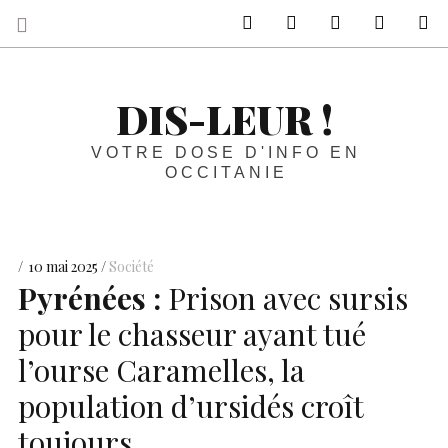
sur Facebook
sur Twitter
Contactez-nous 
Notre ph
R
DIS-LEUR !
VOTRE DOSE D'INFO EN
OCCITANIE
10 mai 2025
Société
Pyrénées :
Prison avec sursis
pour le chasseur ayant tué
l’ourse Caramelles, la
population d’ursidés croît
toujours