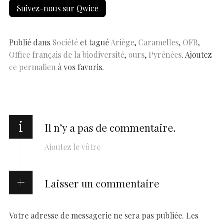
h
Suivez-nous sur Qwice
b
s
es
e
n
p
y
l
ar
o
A
t
dI
g
e
Li
e
o
p
n
er
n
Publié dans
Société
et tagué
Ariège
,
Caramelles
,
OFB
,
Office français de la biodiversité
,
ours
,
Pyrénées
. Ajoutez
k
p
k
ce permalien
à vos favoris.
i
Il n’y a pas de commentaire.
Ajoutez le vôtre
Laisser un commentaire
Votre adresse de messagerie ne sera pas publiée.
Les