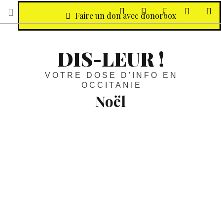
sur Facebook
sur Twitter
Contactez-nous 
Notre ph
R
Faire un don avec donorbox
DIS-LEUR !
VOTRE DOSE D'INFO EN
OCCITANIE
Noël
Noël :
La solidarité, pour