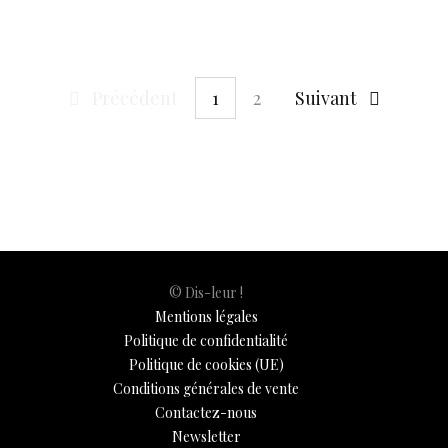
o
A
t
dI
g
e
Li
e
o
p
n
er
n
k
p
k
Précédent
1
2
Suivant
© Dis-leur !
Mentions légales
Politique de confidentialité
Politique de cookies (UE)
Conditions générales de vente
Contactez-nous
Newsletter