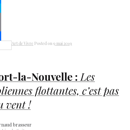
senger
pe
py
k
il
Art de Vivre
Posted on
9 mai 2019
Share
ort-la-Nouvelle :
Les
oliennes flottantes, c’est pas
u vent !