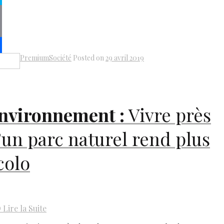
pe
py
k
il
Premium
Société
Posted on
29 avril 2019
Share
nvironnement :
Vivre près
’un parc naturel rend plus
colo
D
Lire la Suite