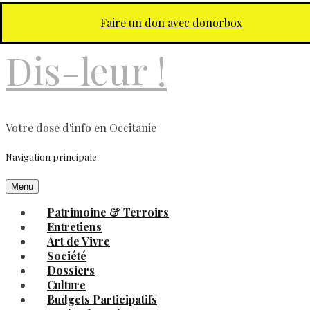
Aller au contenu principal
Faire un don avec donorbox
Dis-leur !
Votre dose d'info en Occitanie
Navigation principale
Menu
Patrimoine & Terroirs
Entretiens
Art de Vivre
Société
Dossiers
Culture
Budgets Participatifs