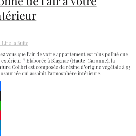
onne de l’air à votre
ntérieur
D
Lire la Suite
iez vous que l’air de votre appartement est plus pollué que
ir extérieur ? Elaborée à Blagnac (Haute-Garonne), la
nture Colibri est composée de résine d’origine végétale à 95
iosourcée qui assainit l’atmosphère intérieure.
ebook
atsApp
terest
kedIn