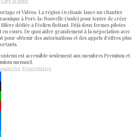
D
Lire la Suite
ortage et Vidéos. La région Occitanie lance un chantier
raonique à Port-la-Nouvelle (Aude) pour tenter de créer
filière dédiée à l'éolien flottant. Déjà deux fermes pilotes
t en cours. De quoi aider grandement à la négociation avec
tat pour obtenir des autorisations et des appels d'offres plus
ortants.
contenu est accessible seulement aux membres Premium et
mium mensuel.
connecter
S'enregistrer
ebook
atsApp
terest
kedIn
senger