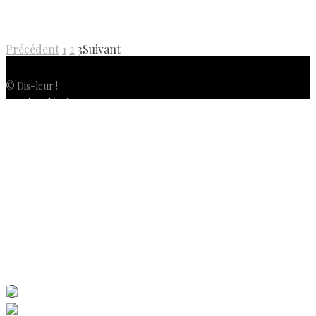
Précédent
1
2
3
Suivant
© Dis-leur !
Mentions légales
Politique de confidentialité
Politique de cookies (UE)
Conditions générales de vente
Contactez-nous
Newsletter
ISSN 3039-7227
Dis-Leur ! sur votre mobile