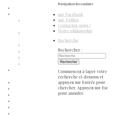
Navigation Secondaire
Accueil
sur Facebook
Compte d’adhérent
sur Twitter
Annulation
Contactez-nous !
d’adhésion
Notre philosophie
Confirmation
d’adhésion
Recherche
Facture d’adhésion
Rechercher :
Niveaux d’adhésion
Paiement d’adhésion
Reçu d’adhésion
Conditions générales de
Commencez à taper votre
vente
recherche ci-dessous et
appuyez sur Entrée pour
Contactez-nous
chercher. Appuyez sur Esc
Faites un don à Dis-Leur !
pour annuler.
Mentions légales
Newsletter
Politique de confidentialité
Politique de cookies (UE)