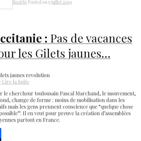
Société
Posted on
5 juillet 2019
Share
ccitanie :
Pas de vacances
our les Gilets jaunes…
D
Lire la Suite
r le chercheur toulousain Pascal Marchand, le mouvement,
fond, change de forme : moins de mobilisation dans les
ifs mais les gens prennent conscience que “quelque chose
 possible”. Il en veut pour preuve la création d’assemblées
oyennes partout en France.