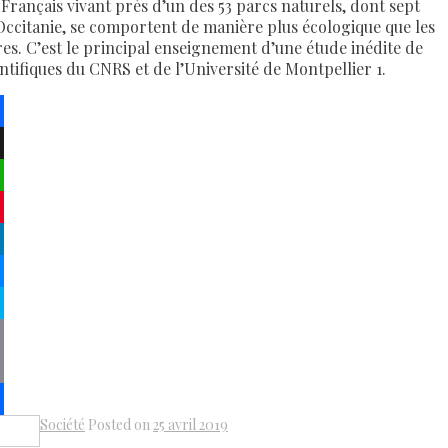
 Français vivant près d’un des 53 parcs naturels, dont sept
Occitanie, se comportent de manière plus écologique que les
res. C’est le principal enseignement d’une étude inédite de
entifiques du CNRS et de l’Université de Montpellier 1.
ebook
atsApp
terest
kedIn
senger
pe
py
k
il
Société
Posted on
25 avril 2019
Share