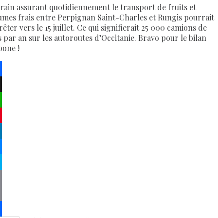
train assurant quotidiennement le transport de fruits et
umes frais entre Perpignan Saint-Charles et Rungis pourrait
rêter vers le 15 juillet. Ce qui signifierait 25 000 camions de
s par an sur les autoroutes d’Occitanie. Bravo pour le bilan
bone !
ebook
atsApp
terest
kedIn
senger
pe
py
k
il