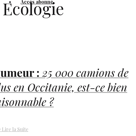
Ecologie
Accès abonné
umeur :
25 000 camions de
lus en Occitanie, est-ce bien
aisonnable ?
D
Lire la Suite