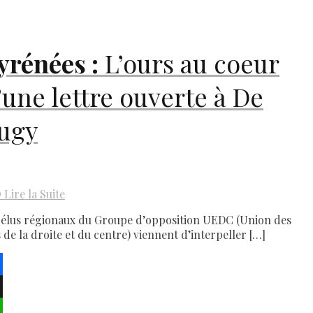
yrénées :
L’ours au coeur
’une lettre ouverte à De
ugy
D
Lire la Suite
 élus régionaux du Groupe d’opposition UEDC (Union des
s de la droite et du centre) viennent d’interpeller […]
ebook