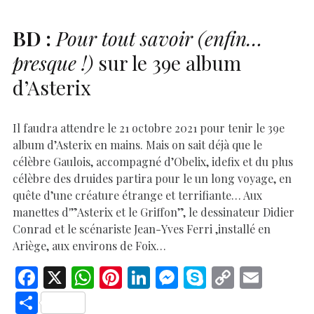
k
p
k
BD
:
Pour tout savoir
(enfin…
presque !)
sur le 39e album
d’Asterix
Il faudra attendre le 21 octobre 2021 pour tenir le 39e
album d’Asterix en mains. Mais on sait déjà que le
célèbre Gaulois, accompagné d’Obelix, idefix et du plus
célèbre des druides partira pour le un long voyage, en
quête d’une créature étrange et terrifiante… Aux
manettes d'”Asterix et le Griffon”, le dessinateur Didier
Conrad et le scénariste Jean-Yves Ferri ,installé en
Ariège, aux environs de Foix…
F
X
W
Pi
Li
M
S
C
E
ac
h
nt
n
es
k
o
m
S