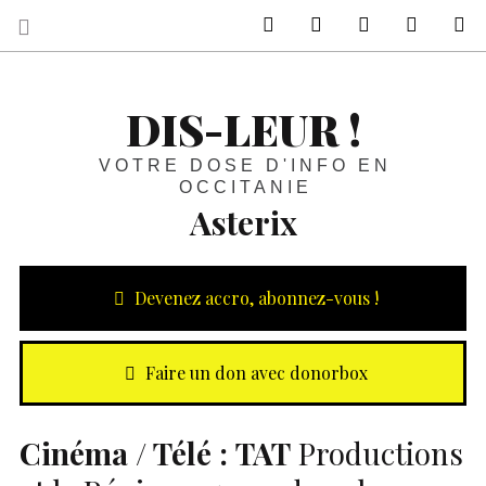
sur Facebook
sur Twitter
Contactez-nous 
Notre ph
R
DIS-LEUR !
VOTRE DOSE D'INFO EN
OCCITANIE
Asterix
Devenez accro, abonnez-vous !
Faire un don avec donorbox
Cinéma / Télé :
TAT
Productions