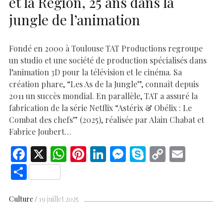
et la Région, 25 ans dans la
jungle de l’animation
Fondé en 2000 à Toulouse TAT Productions regroupe
un studio et une société de production spécialisés dans
l’animation 3D pour la télévision et le cinéma. Sa
création phare, “Les As de la Jungle”, connaît depuis
2011 un succès mondial. En parallèle, TAT a assuré la
fabrication de la série Netflix “Astérix & Obélix : Le
Combat des chefs” (2025), réalisée par Alain Chabat et
Fabrice Joubert…
F
X
W
Pi
Li
M
S
C
E
ac
h
nt
n
es
k
o
m
S
e
at
er
k
se
y
p
ai
h
b
s
es
e
n
p
y
l
ar
Culture
19 juillet 2025
o
A
t
dI
g
e
Li
e