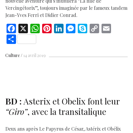
nouvelle aventure qui s’intitulera “La fille de
Vercingétorix”, toujours imaginée par le fameux tandem
Jean-Yves Ferri et Didier Conrad.
F
X
W
Pi
Li
M
S
C
E
ac
h
nt
n
es
k
o
m
S
e
at
er
k
se
y
p
ai
h
b
s
es
e
n
p
y
l
ar
Culture
14 avril 2019
o
A
t
dI
g
e
Li
e
o
p
n
er
n
k
p
k
BD
:
Asterix et Obelix font leur
“Giro”
, avec la transitalique
Deux ans après Le Papyrus de César, Astérix et Obélix