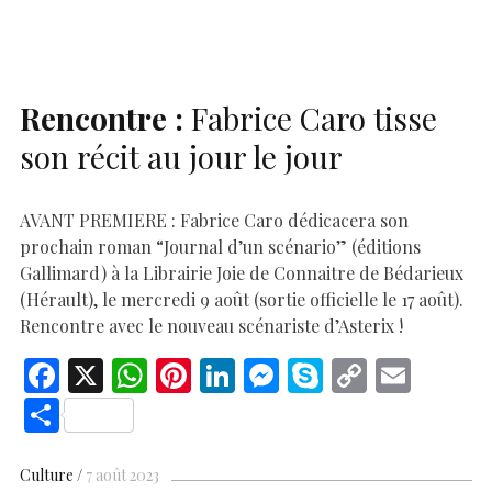
o
p
n
er
n
k
p
k
Rencontre :
Fabrice Caro tisse
son récit au jour le jour
AVANT PREMIERE : Fabrice Caro dédicacera son
prochain roman “Journal d’un scénario” (éditions
Gallimard) à la Librairie Joie de Connaitre de Bédarieux
(Hérault), le mercredi 9 août (sortie officielle le 17 août).
Rencontre avec le nouveau scénariste d’Asterix !
F
X
W
Pi
Li
M
S
C
E
ac
h
nt
n
es
k
o
m
S
e
at
er
k
se
y
p
ai
h
b
s
es
e
n
p
y
l
ar
Culture
7 août 2023