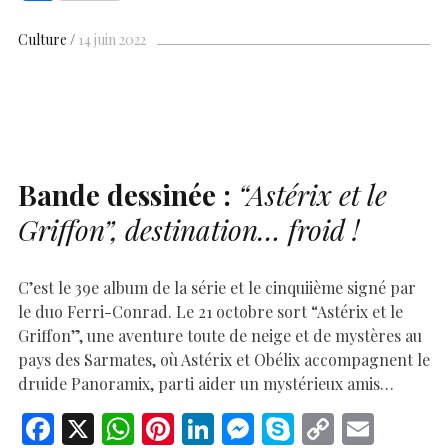
e
at
er
k
se
y
p
ai
h
b
s
es
e
n
p
y
l
ar
Culture
14 juin 2022
o
A
t
dI
g
e
Li
e
o
p
n
er
n
k
p
k
Bande dessinée :
“Astérix et le
Griffon”
, destination… froid !
C’est le 39e album de la série et le cinquiième signé par
le duo Ferri-Conrad. Le 21 octobre sort “Astérix et le
Griffon”, une aventure toute de neige et de mystères au
pays des Sarmates, où Astérix et Obélix accompagnent le
druide Panoramix, parti aider un mystérieux amis…
F
X
W
Pi
Li
M
S
C
E