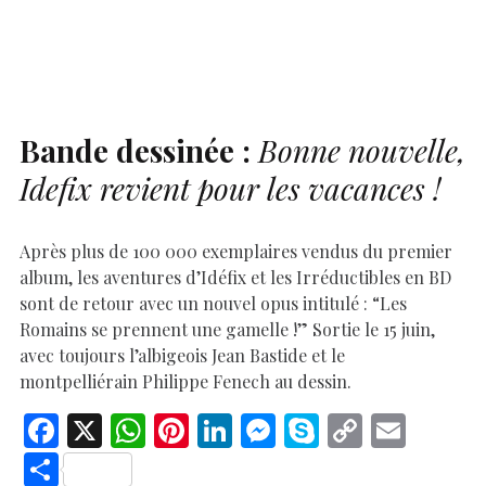
o
A
t
dI
g
e
Li
e
o
p
n
er
n
k
p
k
Bande dessinée :
Bonne nouvelle,
Idefix revient pour les vacances !
Après plus de 100 000 exemplaires vendus du premier
album, les aventures d’Idéfix et les Irréductibles en BD
sont de retour avec un nouvel opus intitulé : “Les
Romains se prennent une gamelle !” Sortie le 15 juin,
avec toujours l’albigeois Jean Bastide et le
montpelliérain Philippe Fenech au dessin.
F
X
W
Pi
Li
M
S
C
E
ac
h
nt
n
es
k
o
m
S