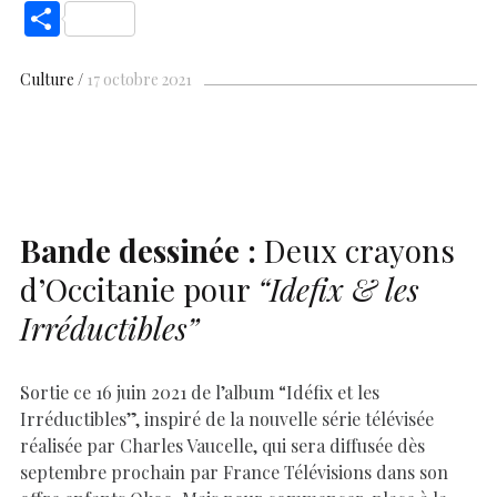
ac
h
nt
n
es
k
o
m
S
e
at
er
k
se
y
p
ai
h
b
s
es
e
n
p
y
l
ar
Culture
17 octobre 2021
o
A
t
dI
g
e
Li
e
o
p
n
er
n
k
p
k
Bande dessinée :
Deux crayons
d’Occitanie pour
“Idefix & les
Irréductibles”
Sortie ce 16 juin 2021 de l’album “Idéfix et les
Irréductibles”, inspiré de la nouvelle série télévisée
réalisée par Charles Vaucelle, qui sera diffusée dès
septembre prochain par France Télévisions dans son