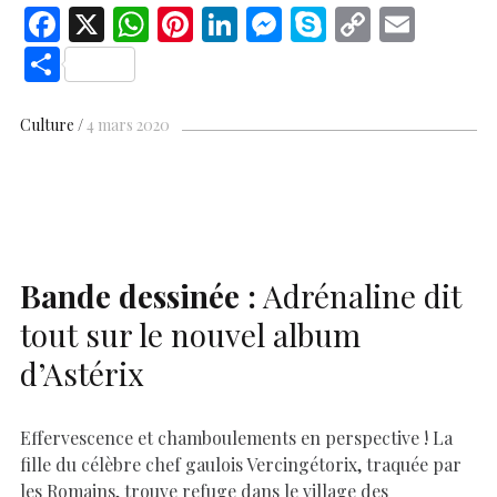
F
X
W
Pi
Li
M
S
C
E
ac
h
nt
n
es
k
o
m
S
e
at
er
k
se
y
p
ai
h
b
s
es
e
n
p
y
l
ar
Culture
4 mars 2020
o
A
t
dI
g
e
Li
e
o
p
n
er
n
k
p
k
Bande dessinée :
Adrénaline dit
tout sur le nouvel album
d’Astérix
Effervescence et chamboulements en perspective ! La
fille du célèbre chef gaulois Vercingétorix, traquée par
les Romains, trouve refuge dans le village des