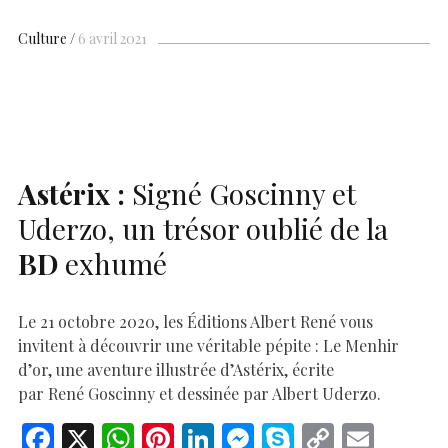
e
at
er
k
se
y
p
ai
h
b
s
es
e
n
p
y
l
ar
Culture
6 avril 2021
o
A
t
dI
g
e
Li
e
o
p
n
er
n
k
p
k
Astérix :
Signé Goscinny et
Uderzo, un trésor oublié de la
BD
exhumé
Le 21 octobre 2020, les Éditions Albert René vous
invitent à découvrir une véritable pépite : Le Menhir
d’or, une aventure illustrée d’Astérix, écrite
par René Goscinny et dessinée par Albert Uderzo.
F
X
W
Pi
Li
M
S
C
E