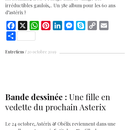
irréductibles gaulois,.. Un 38e album pour les 60 ans
d’astérix !
F
X
W
Pi
Li
M
S
C
E
ac
h
nt
n
es
k
o
m
S
e
at
er
k
se
y
p
ai
h
b
s
es
e
n
p
y
l
ar
Entretiens
20 octobre 2019
o
A
t
dI
g
e
Li
e
o
p
n
er
n
k
p
k
Bande dessinée :
Une fille en
vedette du prochain Asterix
Le 24 octobre, Astérix & Obélix reviennent dans une