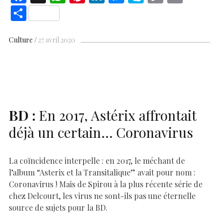
ac
h
nt
n
es
k
o
m
S
e
at
er
k
se
y
p
ai
h
b
s
es
e
n
p
y
l
ar
Culture
27 avril 2020
o
A
t
dI
g
e
Li
e
o
p
n
er
n
k
p
k
BD
:
En 2017, Astérix affrontait
déjà un certain… Coronavirus
La coïncidence interpelle : en 2017, le méchant de
l’album “Asterix et la Transitalique” avait pour nom :
Coronavirus ! Mais de Spirou à la plus récente série de
chez Delcourt, les virus ne sont-ils pas une éternelle
source de sujets pour la BD.