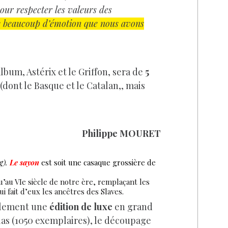
pour respecter les valeurs des
c beaucoup d’émotion que nous avons
album, Astérix et le Griffon, sera de
5
(dont le Basque et le Catalan,, mais
Philippe MOURET
g).
Le sayon
est soit une casaque grossière de
u’au VIe siècle de notre ère, remplaçant les
 fait d’eux les ancêtres des Slaves.
galement une
édition de luxe
en grand
las (1050 exemplaires), le découpage