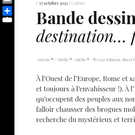
s
p
y
17 octobre 2021
Culture
e
o
d
E
Bande dessin
e
p
s
p
I
m
n
S
e
t
y
destination… f
n
a
g
h
L
i
e
a
i
l
r
r
n
e
Asterix ® - Obélix ® - Idéfix ® - © 2021 Editions Alber
k
À l’Ouest de l’Europe, Rome et sa
et toujours à l’envahisseur !). À l’
qu’occupent des peuples aux no
falloir chausser des brogues mo
recherche du mystérieux et terrif