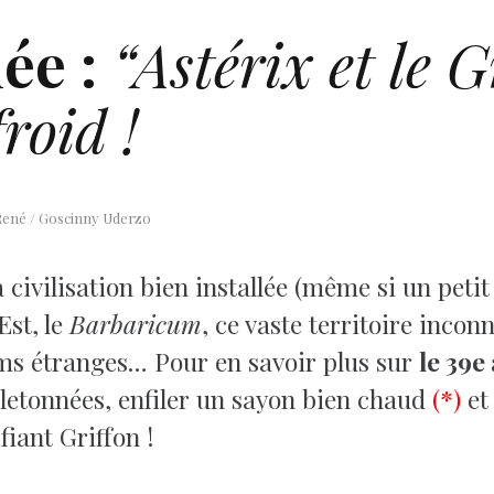
ée :
“Astérix et le G
roid !
t René / Goscinny Uderzo
 civilisation bien installée (même si un petit
Est, le
Barbaricum
, ce vaste territoire incon
ms étranges… Pour en savoir plus sur
le 39e
lletonnées, enfiler un sayon bien chaud
(*)
et 
iant Griffon !