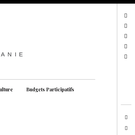
sur Facebook
sur Twitter
Contactez-nous !
Notre philosophie
TANIE
Recherche
ulture
Budgets Participatifs