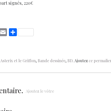
part signés, 220€
C
E
S
o
m
h
p
ai
ar
y
l
e
,
Asterix et le Griffon
,
Bande dessinée
,
BD
. Ajoutez
ce permalie
Li
n
k
entaire.
Ajoutez le vôtre