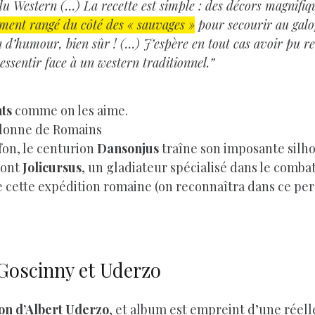
 du Western (…) La recette est simple : des décors magnifiq
rement rangé du côté des « sauvages »
pour secourir au galo
 d’humour, bien sûr ! (…) J’espère en tout cas avoir pu re
essentir face à un western traditionnel.”
ts
comme on les aime.
a colonne de Romains
fon, le centurion
Dansonjus
traîne son imposante silho
sont
Jolicursus
, un gladiateur spécialisé dans le comb
e cette expédition romaine (on reconnaîtra dans ce p
 Goscinny et Uderzo
ion d’Albert Uderzo
, et album est empreint d’une réelle