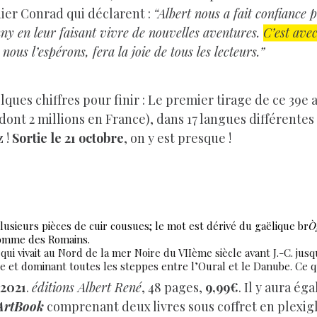
dier Conrad qui déclarent :
“Albert nous a fait confiance 
ny en leur faisant vivre de nouvelles aventures.
C’est ave
ous l’espérons, fera la joie de tous les lecteurs.”
lques chiffres pour finir : Le premier tirage de ce 39e 
ont 2 millions en France), dans 17 langues différentes 
 !
Sortie le 21 octobre
, on y est presque !
lusieurs pièces de cuir cousues; le mot est dérivé du gaëlique br
Ò
 comme des Romains.
 vivait au Nord de la mer Noire du VIIème siècle avant J.-C. jusq
 et dominant toutes les steppes entre l’Oural et le Danube. Ce qui
 2021
.
éditions Albert René
, 48 pages,
9,99€
. Il y aura é
ArtBook
comprenant deux livres sous coffret en plexig