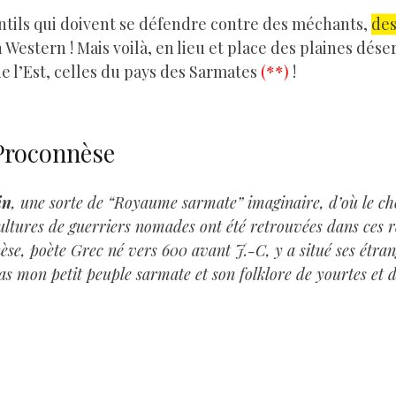
entils qui doivent se défendre contre des méchants,
des
Western ! Mais voilà, en lieu et place des plaines déser
e l’Est, celles du pays des Sarmates
(**)
!
 Proconnèse
in
, une sorte de “Royaume sarmate” imaginaire, d’où le cho
ultures de guerriers nomades ont été retrouvées dans ces 
èse, poète Grec né vers 600 avant J.-C, y a situé ses étra
-bas mon petit peuple sarmate
et son folklore de yourtes et