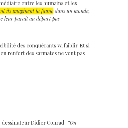
médiaire entre les humains et les
nt ils imaginent la faune
dans un monde,
ne leur parait au départ pas
cibilité des conquérants va faiblir. Et si
s en renfort des sarmates ne vont pas
 dessinateur Didier Conrad :
“On