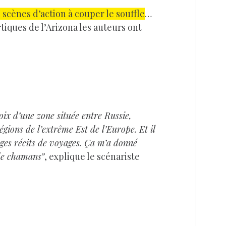
 scènes d’action à couper le souffle
…
tiques de l’Arizona les auteurs ont
ix d’une zone située entre Russie,
régions
de l’extrême Est de l’Europe. Et il
nges récits de voyages. Ça m’a donné
 de chamans”
, explique le scénariste