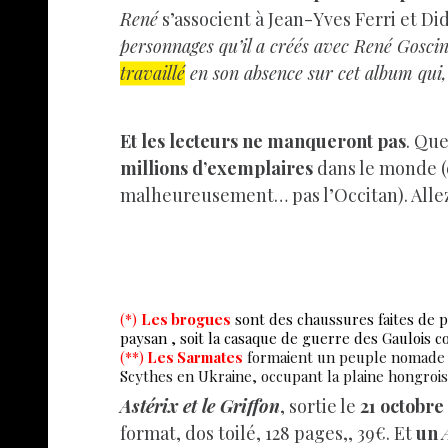
René
s’associent à Jean-Yves Ferri et Di
personnages qu’il a créés avec René Goscin
travaillé
en son absence sur cet album qui, n
Et les lecteurs ne manqueront pas
. Que
millions d’exemplaires
dans le monde (d
malheureusement… pas l’Occitan). Allez
(*)
Les brogues
sont des chaussures faites de p
paysan , soit la casaque de guerre des Gaulois
(**)
Les Sarmates
formaient un peuple nomade qui
Scythes en Ukraine, occupant la plaine hongroise
Astérix et le Griffon
, sortie le
21 octobre
format, dos toilé, 128 pages,, 39€. Et
un