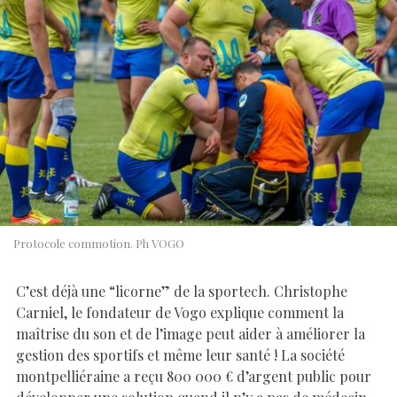
Protocole commotion. Ph VOGO
C’est déjà une “licorne” de la sportech. Christophe
Carniel, le fondateur de Vogo explique comment la
maîtrise du son et de l’image peut aider à améliorer la
gestion des sportifs et même leur santé ! La société
montpelliéraine a reçu 800 000 € d’argent public pour
développer une solution quand il n’y a pas de médecin