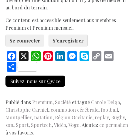
au bord du terrain.
Ce contenu est accessible seulement aux membres
Premium et Premium mensuel.
Se connecter
S’enregistrer
F
X
W
Pi
Li
M
S
C
E
ac
h
nt
n
es
k
o
m
S
e
at
er
k
se
y
p
ai
h
Suivez-nous sur Qwice
b
s
es
e
n
p
y
l
ar
o
A
t
dI
g
e
Li
e
o
p
n
er
n
Publié dans
Premium
,
Société
et tagué
Carole Delga
,
Christophe Carniel
,
commotion cérébrale
,
football
,
k
p
k
Montpellier
,
natation
,
Région Occitanie
,
replay
,
Rugby
,
son
,
Sport
,
Sportech
,
Vidéo
,
Vogo
. Ajoutez
ce permalien
à vos favoris.