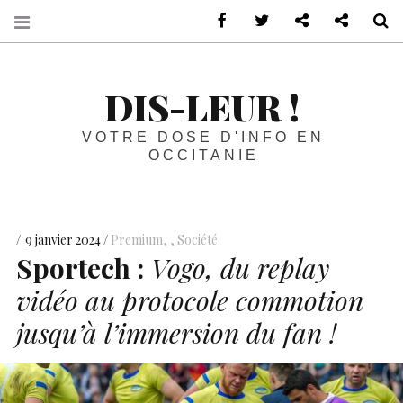
sur Facebook
sur Twitter
Contactez-nous 
Notre ph
R
DIS-LEUR !
VOTRE DOSE D'INFO EN
OCCITANIE
9 janvier 2024
Premium
,
Société
Sportech :
Vogo, du replay
vidéo au protocole commotion
jusqu’à l’immersion du fan !