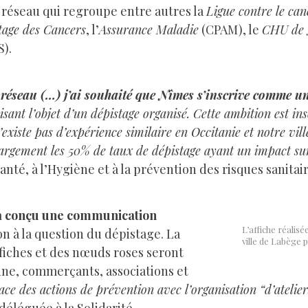
n réseau qui regroupe entre autres la
Ligue contre le can
tage des Cancers
, l’
Assurance Maladie
(CPAM), le
CHU de 
).
 réseau (…) j’ai souhaité que Nîmes s’inscrive comme une
isant l’objet d’un dépistage organisé. Cette ambition est ins
’existe pas d’expérience similaire en Occitanie et notre vill
argement les 50% de taux de dépistage ayant un impact sur 
nté, à l’Hygiène et à la prévention des risques sanitair
 a conçu une communication
L’affiche réalisé
on à la question du dépistage. La
ville de Labège 
fiches et des nœuds roses seront
une, commerçants, associations et
ce des actions de prévention avec l’organisation “d’ateliers