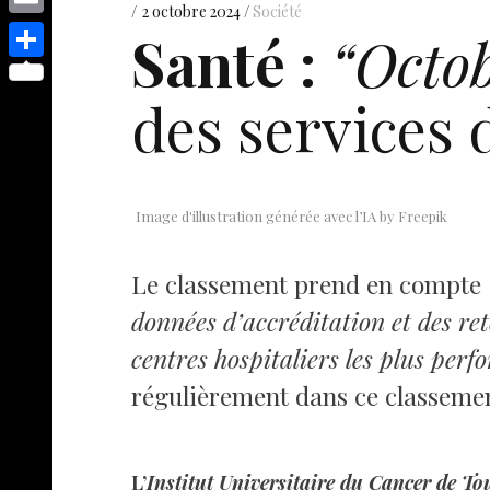
s
p
y
2 octobre 2024
Société
e
o
d
E
Santé :
“Octo
e
p
s
p
I
m
n
S
e
t
y
des services 
n
a
g
h
L
i
e
a
i
l
r
r
n
e
Image d'illustration générée avec l’IA by Freepik
k
Le classement prend en compte
données d’accréditation et des ret
centres hospitaliers les plus per
régulièrement dans ce classemen
L’
Institut Universitaire du Cancer de T