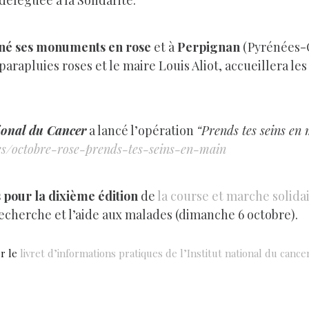
déléguée à la Solidarité.
miné ses monuments en rose
et à
Perpignan
(Pyrénées-Or
rapluies roses et le maire Louis Aliot, accueillera le
gional du Cancer
a lancé l’opération
“Prends tes seins en 
tes/octobre-rose-prends-tes-seins-en-main
pour la dixième édition
de
la course et marche solida
recherche et l’aide aux malades (dimanche 6 octobre).
er le
livret d’informations pratiques de l’Institut national du cance