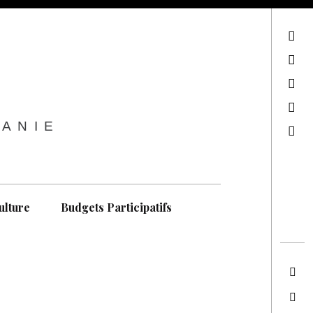
sur Facebook
sur Twitter
Contactez-nous !
Notre philosophie
TANIE
Recherche
ulture
Budgets Participatifs