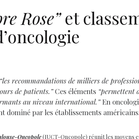
bre Rose”
et classe
d’oncologie
“les recommandations de milliers de profession
ours de patients.”
Ces éléments
“permettent d
formants au niveau international.”
En oncologie
t dominé par les établissements américains
oulouse-Oncopole
(IUCT-Oncopole) réunit les moyens et 