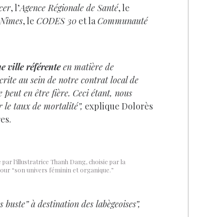
cer
, l’
Agence Régionale de Santé
, le
Nîmes
, le
CODES 30
et la
Communauté
 ville référente
en matière de
crite au sein de notre contrat local de
e peut en être fière. Ceci étant, nous
le taux de mortalité”,
explique Dolorès
es.
e par l’illustratrice Thanh Dang, choisie par la
pour “son univers féminin et organique.”
 buste” à destination des labègeoises”,