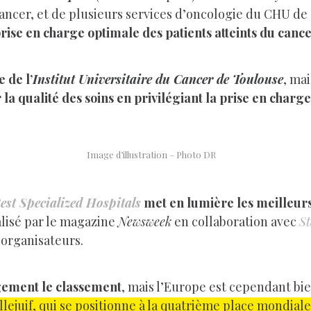
cancer, et de plusieurs services d’oncologie du CHU de
rise en charge optimale des patients atteints du canc
 de l’
Institut Universitaire du Cancer de Toulouse
, ma
 la qualité des soins en privilégiant la prise en charg
Image d’illustration – Photo DR
est Specialized Hospitals
met en lumière les meilleur
alisé par le magazine
Newsweek
en collaboration avec
St
organisateurs.
gement le classement
, mais l’Europe est cependant b
Villejuif, qui se positionne à la quatrième place mondiale