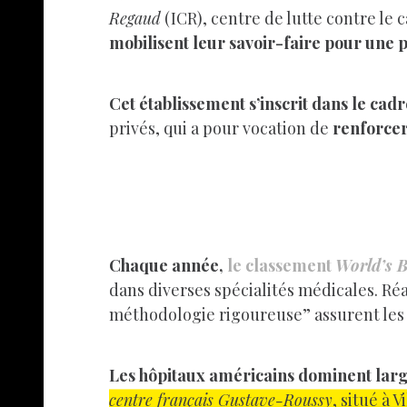
Regaud
(ICR), centre de lutte contre le 
mobilisent leur savoir-faire pour une p
Cet établissement s’inscrit dans le cadre
privés, qui a pour vocation de
renforcer
Chaque année,
le classement
World’s B
dans diverses spécialités médicales. Ré
méthodologie rigoureuse” assurent les 
Les hôpitaux américains dominent lar
centre français Gustave-Roussy
, situé à 