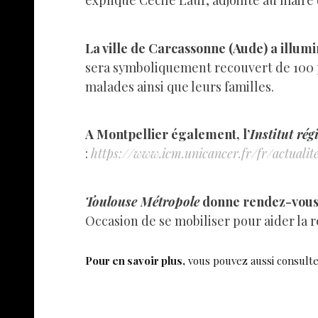
explique Cécile Laur, adjointe au maire 
La ville de Carcassonne (Aude) a illu
sera symboliquement recouvert de 100 pa
malades ainsi que leurs familles.
A Montpellier également, l’
Institut ré
:
https://www.icm.unicancer.fr/fr/actuali
Toulouse Métropole
donne rendez-vous 
Occasion de se mobiliser pour aider la 
Pour en savoir plus,
vous pouvez aussi consult