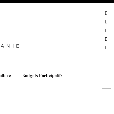
sur Facebook
sur Twitter
Contactez-nous !
Notre philosophie
TANIE
Recherche
ulture
Budgets Participatifs