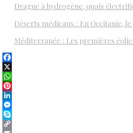
Drague à hydrogène, quais électrifi
Déserts médicaux : En Occitanie, le 
Méditerranée : Les premières éolien
Facebook
X
WhatsApp
Pinterest
LinkedIn
Messenger
Skype