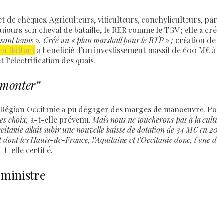
net de chèques. Agriculteurs, viticulteurs, conchyliculteurs, p
oujours son cheval de bataille, le RER comme le TGV ; elle a c
 sont tenus ». Créé un « plan marshall pour le BTP » ;
création de
en flottant
a bénéficié d’un investissement massif de 600 M€ 
 l’électrification des quais.
urmonter”
 la Région Occitanie a pu dégager des marges de manoeuvre. Po
des choix,
a-t-elle prévenu.
Mais nous ne toucherons pas à la cultur
’Occitanie allait subir une nouvelle baisse de dotation de 34 M€ en 2
 dont les Hauts-de-France, l’Aquitaine et l’Occitanie donc, l’une de
a-t-elle certifié.
 ministre