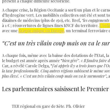
présent à chaque difficulté sectorielle.
A chaque crise, la Région Occitanie a sorti un plan et le car
d’hydrogène vert. Les mobilités collectives ont été et sont t
dizaines de médecins (plus de 150), etc. Bref,
“les engagements
à 1 € ; réouvertures de lignes fines SNCF du territoire.
L’éoli
avec une
drague unique en Europe
,
un terminal ferroviaire et
“C’est un très vilain coup mais on va le s
A chaque fois, même avec la baisse des dotations de l’Etat,
le budget est année après année “
bien géré”
.
« Il faudra faire 
Car, a révélé Carole Delga, “
j’ai appris il y a trois jours que l
la taxe professionnelle. Cinq autres régions subissent le même sort
plus élevé. « C’est un très vilain coup mais on va le surmonter”
, 
Les parlementaires saisissent le Premier
TER régional en gare de Sète. Ph. Olivier