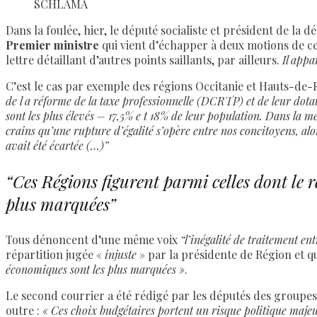
SCHLAMA
Dans la foulée, hier, le député socialiste et président de la dé
Premier ministre
qui vient d’échapper à deux motions de ce
lettre détaillant d’autres points saillants, par ailleurs.
Il appar
C’est le cas par exemple des régions Occitanie et Hauts-de-
de l a réforme de la taxe professionnelle (DCRTP) et de leur dot
sont les plus élevés – 17,5% e t 18% de leur population. Dans la 
crains qu’une rupture d’égalité s’opère entre nos concitoyens, alo
avait été écartée (…)”
“Ces Régions figurent parmi celles dont le re
plus marquées”
Tous dénoncent d’une même voix
“l’inégalité de traitement en
répartition jugée «
injuste
» par la présidente de Région et q
économiques sont les plus marquées »
.
Le second courrier a été rédigé par les députés des groupes 
outre :
« Ces choix budgétaires portent un risque politique majeur.