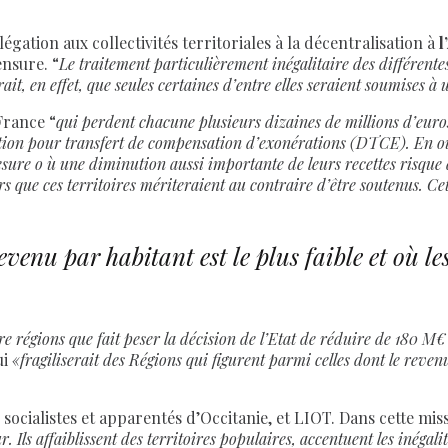
légation aux collectivités territoriales à la décentralisation à
l
nsure. “
Le traitement particulièrement inégalitaire des différente
ait, en effet, que seules certaines d’entre elles seraient soumises à
France “
qui perdent chacune plusieurs dizaines de millions d’euro
ation pour transfert de compensation d’exonérations (DTCE). En out
mesure o ù une diminution aussi importante de leurs recettes risque
rs que ces territoires mériteraient au contraire d’être soutenus. C
venu par habitant est le plus faible et où les
tre régions que fait peser la décision de l’Etat de réduire de 180 M€
ui
«fragiliserait des Régions qui figurent parmi celles dont le revenu p
socialistes et apparentés d’Occitanie, et LIOT. Dans cette mi
 Ils affaiblissent des territoires populaires, accentuent les inégalit