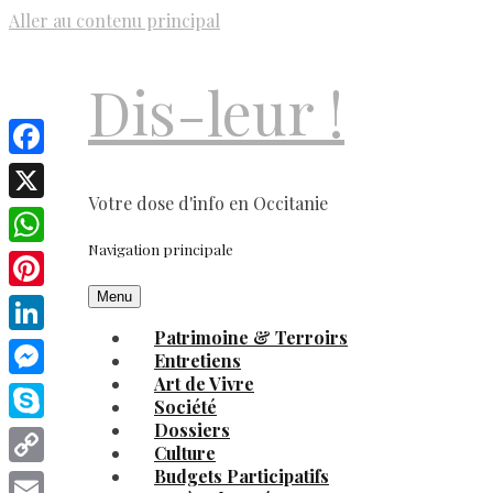
Aller au contenu principal
Dis-leur !
Facebook
Votre dose d'info en Occitanie
X
Navigation principale
WhatsApp
Menu
Pinterest
Patrimoine & Terroirs
LinkedIn
Entretiens
Art de Vivre
Messenger
Société
Dossiers
Skype
Culture
Budgets Participatifs
Copy