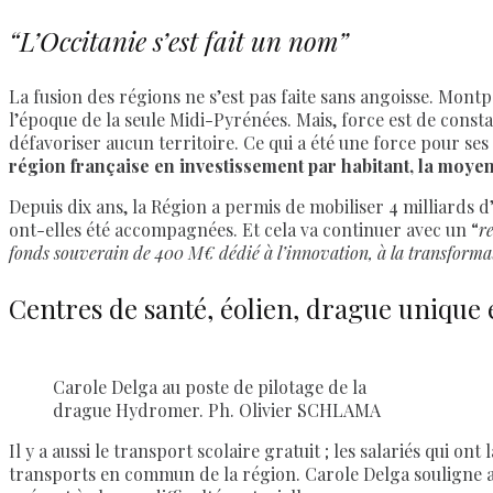
“L’Occitanie s’est fait un nom”
La fusion des régions ne s’est pas faite sans angoisse. Montpel
l’époque de la seule Midi-Pyrénées. Mais, force est de const
défavoriser aucun territoire. Ce qui a été une force pour ses s
région française en investissement par habitant, la moyenne
Depuis dix ans, la Région a permis de mobiliser 4 milliards d
ont-elles été accompagnées. Et cela va continuer avec un “
r
fonds souverain de 400 M€ dédié à l’innovation, à la transformat
Centres de santé, éolien, drague unique
Carole Delga au poste de pilotage de la
drague Hydromer. Ph. Olivier SCHLAMA
Il y a aussi le transport scolaire gratuit ; les salariés qui o
transports en commun de la région. Carole Delga souligne auss