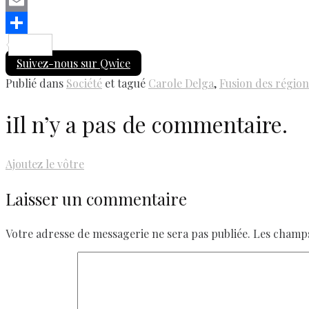
Copy
Link
Email
Share
Suivez-nous sur Qwice
Publié dans
Société
et tagué
Carole Delga
,
Fusion des région
i
Il n’y a pas de commentaire.
Ajoutez le vôtre
Laisser un commentaire
Votre adresse de messagerie ne sera pas publiée.
Les champs 