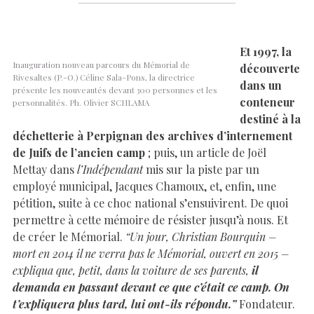
Et 1997, la
Inauguration nouveau parcours du Mémorial de
découverte
Rivesaltes (P.-O.) Céline Sala-Pons, la directrice
dans un
présente les nouveautés devant 300 personnes et les
conteneur
personnalités. Ph. Olivier SCHLAMA
destiné à la
déchetterie à Perpignan des archives d’internement
de Juifs de l’ancien camp
; puis, un article de Joël
Mettay dans
l’Indépendant
mis sur la piste par un
employé municipal, Jacques Chamoux, et, enfin, une
pétition, suite à ce choc national s’ensuivirent. De quoi
permettre à cette mémoire de résister jusqu’à nous. Et
de créer le Mémorial.
“Un jour, Christian Bourquin –
mort en 2014 il ne verra pas le Mémorial, ouvert en 2015 –
expliqua que, petit, dans la voiture de ses parents,
il
demanda en passant devant ce que c’était ce camp. On
t’expliquera plus tard, lui ont-ils répondu.”
Fondateur.