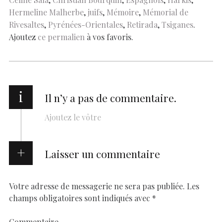
k
p
k
Hermeline Malherbe
,
juifs
,
Mémoire
,
Mémorial de
Rivesaltes
,
Pyrénées-Orientales
,
Retirada
,
Tsiganes
.
Ajoutez
ce permalien
à vos favoris.
i
Il n’y a pas de commentaire.
Ajoutez le vôtre
Laisser un commentaire
Votre adresse de messagerie ne sera pas publiée.
Les
champs obligatoires sont indiqués avec
*
Commentaire