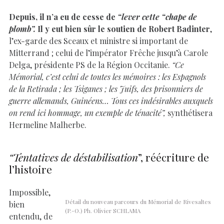
Depuis, il n’a eu de cesse de
“lever cette “chape de
plomb”.
Il y eut bien sûr le soutien de Robert Badinter
,
l’ex-garde des Sceaux et ministre si important de
Mitterrand ; celui de l’impérator Frêche jusqu’à Carole
Delga, présidente PS de la Région Occitanie.
“Ce
Mémorial, c’est celui de toutes les mémoires : les Espagnols
de la Retirada ; les Tsiganes ; les Juifs, des prisonniers de
guerre allemands, Guinéens… Tous ces indésirables auxquels
on rend ici hommage, un exemple de ténacité”,
synthétisera
Hermeline Malherbe.
“Tentatives de déstabilisation
”, réécriture de
l’histoire
Impossible,
Détail du nouveau parcours du Mémorial de Rivesaltes
bien
(P.-O.) Ph. Olivier SCHLAMA
entendu, de