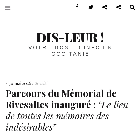
sur Facebook
sur Twitter
Contactez-nous 
Notre ph
R
DIS-LEUR !
VOTRE DOSE D'INFO EN
OCCITANIE
30 mai 2026
Société
Parcours du Mémorial de
Rivesaltes inauguré :
“Le lieu
de toutes les mémoires des
indésirables”