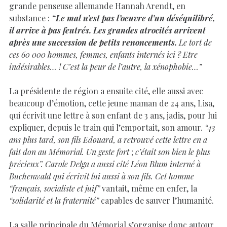
grande penseuse allemande Hannah Arendt, en
substance :
“Le mal n’est pas l’oeuvre d’un déséquilibré,
il arrive à pas feutrés. Les grandes atrocités arrivent
après une succession de petits renoncements.
Le tort de
ces 60 000 hommes, femmes, enfants internés ici ? Etre
indésirables… ! C’est la peur de l’autre, la xénophobie…”
La présidente de région a ensuite cité, elle aussi avec
beaucoup d’émotion, cette jeune maman de 24 ans, Lisa,
qui écrivit une lettre à son enfant de 3 ans, jadis, pour lui
expliquer, depuis le train qui l’emportait, son amour.
“43
ans plus tard, son fils Edouard, a retrouvé cette lettre en a
fait don au Mémorial. Un geste fort
;
c’était son bien le plus
précieux”. Carole Delga a aussi cité Léon Blum interné à
Buchenwald qui écrivit lui aussi à son fils. Cet homme
“français, socialiste et juif”
vantait, même en enfer, la
“solidarité et la fraternité”
capables de sauver l’humanité.
La salle principale du Mémorial s’organise donc autour