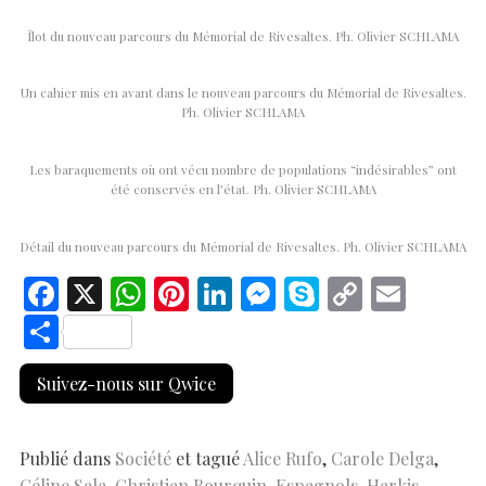
Îlot du nouveau parcours du Mémorial de Rivesaltes. Ph. Olivier SCHLAMA
Un cahier mis en avant dans le nouveau parcours du Mémorial de Rivesaltes.
Ph. Olivier SCHLAMA
Les baraquements où ont vécu nombre de populations “indésirables” ont
été conservés en l’état. Ph. Olivier SCHLAMA
Détail du nouveau parcours du Mémorial de Rivesaltes. Ph. Olivier SCHLAMA
F
X
W
Pi
Li
M
S
C
E
ac
h
nt
n
es
k
o
m
S
e
at
er
k
se
y
p
ai
h
Suivez-nous sur Qwice
b
s
es
e
n
p
y
l
ar
o
A
t
dI
g
e
Li
e
o
p
n
er
n
Publié dans
Société
et tagué
Alice Rufo
,
Carole Delga
,
Céline Sala
,
Christian Bourquin
,
Espagnols
,
Harkis
,