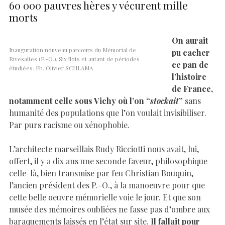
60 000 pauvres hères y vécurent mille
morts
On aurait
Inauguration nouveau parcours du Mémorial de
pu cacher
Rivesaltes (P.-O.). Six îlots et autant de périodes
ce pan de
étudiées. Ph. Olivier SCHLAMA
l’histoire
de France,
notamment celle sous Vichy où l’on “
stockait
”
sans
humanité des populations que l’on voulait invisibiliser.
Par purs racisme ou xénophobie.
L’architecte marseillais Rudy Ricciotti nous avait, lui,
offert, il y a dix ans une seconde faveur, philosophique
celle-là, bien transmise par feu Christian Bouquin,
l’ancien président des P.-O., à la manoeuvre pour que
cette belle oeuvre mémorielle voie le jour. Et que son
musée des mémoires oubliées ne fasse pas d’ombre aux
baraquements laissés en l’état sur site.
Il fallait pour