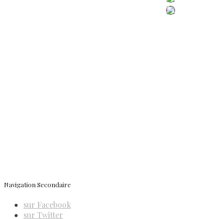
Politique de confidentialité
Politique de cookies (UE)
Conditions générales de vente
Contactez-nous
Newsletter
ISSN 3039-7227
Navigation Secondaire
sur Facebook
sur Twitter