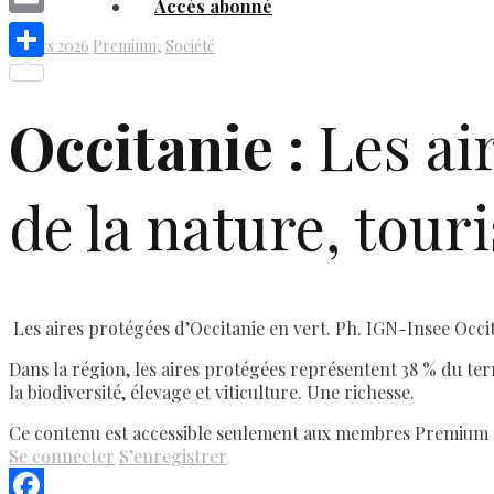
Accès abonné
Link
Email
2 mars 2026
Premium
,
Société
Share
Occitanie :
Les air
de la nature, tour
Les aires protégées d’Occitanie en vert. Ph. IGN-Insee Occi
Dans la région, les aires protégées représentent 38 % du terri
la biodiversité, élevage et viticulture. Une richesse.
Ce contenu est accessible seulement aux membres Premium
Se connecter
S’enregistrer