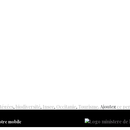
otégées
,
biodiversité
,
Insee
,
Occitanie
,
Tourisme
. Ajoutez
ce pe
otre mobile