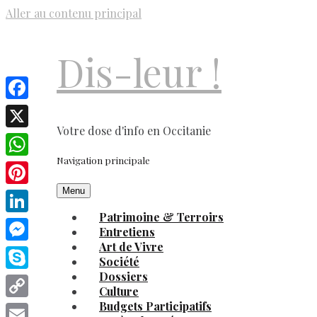
Aller au contenu principal
Dis-leur !
Facebook
Votre dose d'info en Occitanie
X
Navigation principale
WhatsApp
Menu
Pinterest
Patrimoine & Terroirs
LinkedIn
Entretiens
Art de Vivre
Messenger
Société
Dossiers
Skype
Culture
Budgets Participatifs
Copy