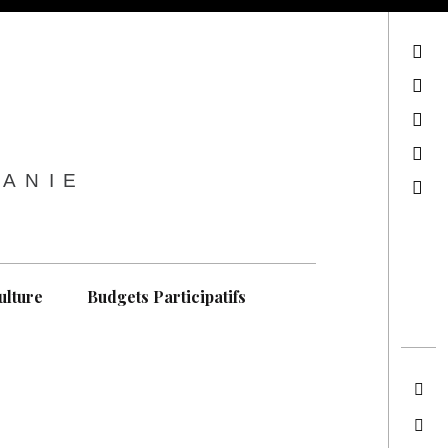
sur Facebook
sur Twitter
Contactez-nous !
Notre philosophie
TANIE
Recherche
ulture
Budgets Participatifs