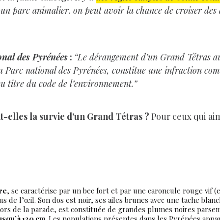
as un parc animalier. on peut avoir la chance de croiser de
onal des Pyrénées
:
“Le dérangement d’un Grand Tétras a
 Parc national des Pyrénées, constitue une infraction c
u titre du code de l’environnement.”
-elles la survie d’un Grand Tétras ?
Pour ceux qui aim
re
, se caractérise par un bec fort et par une caroncule rouge vif
s de l’œil. Son dos est noir, ses ailes brunes avec une tache blanche
lors de la parade, est constituée de grandes plumes noires parse
jusqu’à 130 cm
. Les populations présentes dans les Pyrénées appar