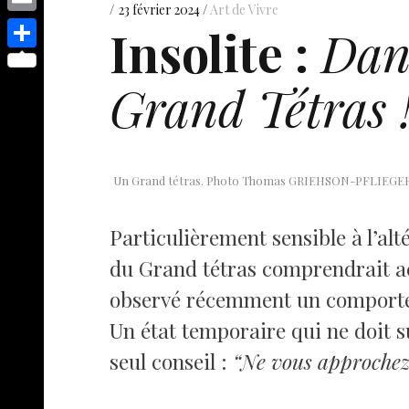
s
p
y
23 février 2024
Art de Vivre
e
o
d
E
Insolite :
Dans
e
p
s
p
I
m
n
S
e
t
y
Grand Tétras 
n
a
g
h
L
i
e
a
i
l
r
r
n
e
Un Grand tétras. Photo Thomas GRIEHSON-PFLIEGER
k
Particulièrement sensible à l’al
du Grand tétras comprendrait a
observé récemment un comport
Un état temporaire qui ne doit s
seul conseil :
“Ne vous approchez