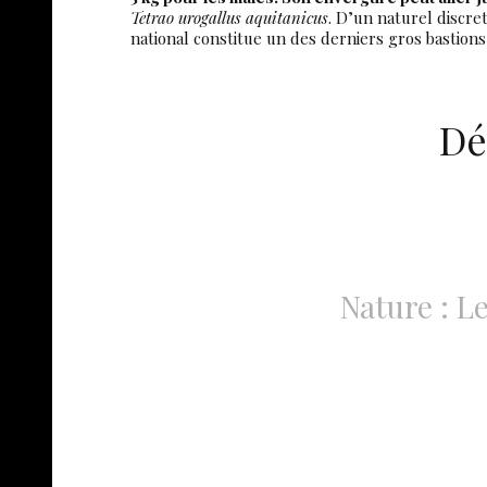
Tetrao urogallus aquitanicus
. D’un naturel discre
national constitue un des derniers gros bastions
Dé
Nature : 