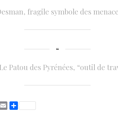
Desman, fragile symbole des menaces
Le Patou des Pyrénées, “outil de tra
C
E
S
o
m
h