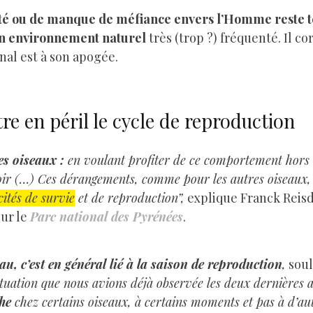
té ou de manque de méfiance envers l’Homme reste 
n environnement naturel
très (trop ?) fréquenté. Il c
nal est à son apogée.
re en péril le cycle de reproduction
ces oiseaux :
en voulant profiter de ce comportement hors 
oir (…) Ces dérangements, comme pour les autres oiseaux,
cités de survie
et de reproduction”,
explique Franck Reisd
ur le
Parc national des Pyrénées
.
au, c’est en général lié à la saison de reproduction
,
soul
situation que nous avions déjà observée les deux dernières 
he
chez certains oiseaux, à certains moments et pas à d’au