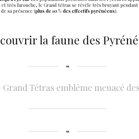
t et très farouche, le Grand tétras se révèle très bruyant pendan
 de sa présence (
plus de 10 % des effectifs pyrénéens
).
couvrir la faune des Pyréné
Le Grand Tétras emblême menacé de