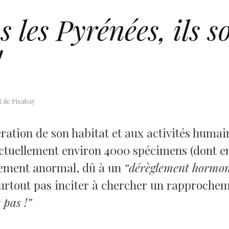
 les Pyrénées, ils so
!
 de Pixabay
tération de son habitat et aux activités huma
ctuellement environ 4000 spécimens (dont en
ement anormal, dû à un
“dérèglement hormon
urtout pas inciter à chercher un rapprocheme
 pas !”