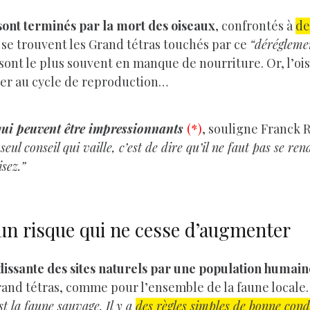
 sont terminés par la mort des oiseaux
, confrontés à
de
l se trouvent les Grand tétras touchés par ce
“dérégleme
ont le plus souvent en manque de nourriture. Or, l’oi
per au cycle de reproduction…
 qui peuvent être impressionnants
(*)
, souligne Franck 
 seul conseil qui vaille, c’est de dire qu’il ne faut pas se ren
sez.”
un risque qui ne cesse d’augmenter
ndissante des sites naturels par une population humain
rand tétras, comme pour l’ensemble de la faune locale
st la faune sauvage. Il y a
des règles simples de bonne cond