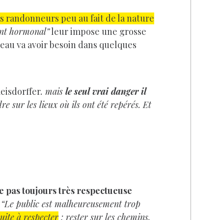
s randonneurs peu au fait de la nature
nt hormonal”
leur impose une grosse
seau va avoir besoin dans quelques
Reisdorffer
. mais
le seul vrai danger il
dre sur les lieux où ils ont été repérés. Et
e pas toujours très respectueuse
.
“Le public est malheureusement trop
uite à respecter
: rester sur les chemins,