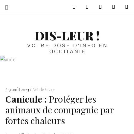
sur Facebook
sur Twitter
Contactez-nous 
Notre ph
R
DIS-LEUR !
VOTRE DOSE D'INFO EN
OCCITANIE
9 août 2023
Art de Vivre
Canicule :
Protéger les
animaux de compagnie par
fortes chaleurs