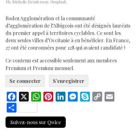
Ph. Micheile Henderson. Unsplash
Rodez Agglomération et la communauté
d’agglomération de l’Albigeois ont été désignés lauréats
du premier appel à territoires cyclables. Ce sont les
deux seules villes d’Occitanie à en bénéficier. En France,
27 ont été couronnées pour 128 qui avaient candidaté !
Ce contenu est accessible seulement aux membres
Premium et Premium mensuel.
Se connecter
S’enregistrer
F
X
W
Pi
Li
M
S
C
E
ac
h
nt
n
es
k
o
m
S
e
at
er
k
se
y
p
ai
h
Suivez-nous sur Qwice
b
s
es
e
n
p
y
l
ar
o
A
t
dI
g
e
Li
e