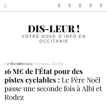
sur Facebook
sur Twitter
Contactez-nous 
Notre ph
R
DIS-LEUR !
VOTRE DOSE D'INFO EN
OCCITANIE
27 décembre 2023
Premium
,
Société
16 M€ de l’État pour des
pistes cyclables :
Le Père Noël
passe une seconde fois à Albi et
Rodez