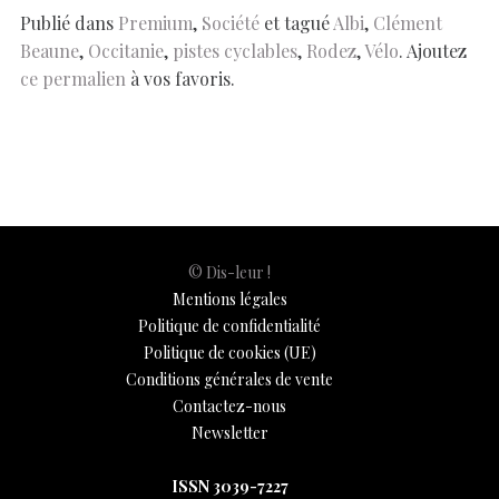
o
p
n
er
n
Publié dans
Premium
,
Société
et tagué
Albi
,
Clément
Beaune
,
Occitanie
,
pistes cyclables
,
Rodez
,
Vélo
. Ajoutez
k
p
k
ce permalien
à vos favoris.
© Dis-leur !
Mentions légales
Politique de confidentialité
Politique de cookies (UE)
Conditions générales de vente
Contactez-nous
Newsletter
ISSN 3039-7227