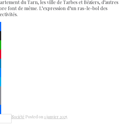
artement du Tarn, les ville de Tarbes et Béziers, d’autres
ore font de même. L’expression d’un ras-le-bol des
ectivités.
ebook
atsApp
terest
kedIn
senger
pe
py
k
il
Société
Posted on
1 janvier 2025
Share