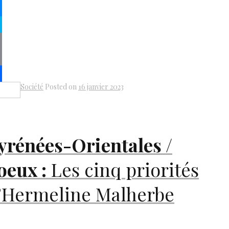
kedIn
senger
pe
py
k
il
Société
Posted on
16 janvier 2023
Share
yrénées-Orientales /
oeux :
Les cinq priorités
’Hermeline Malherbe