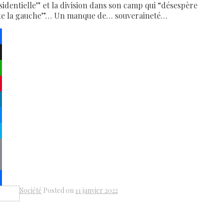
sidentielle” et la division dans son camp qui “désespère
te la gauche”… Un manque de… souveraineté…
ebook
atsApp
terest
kedIn
senger
pe
py
k
il
Société
Posted on
11 janvier 2022
Share