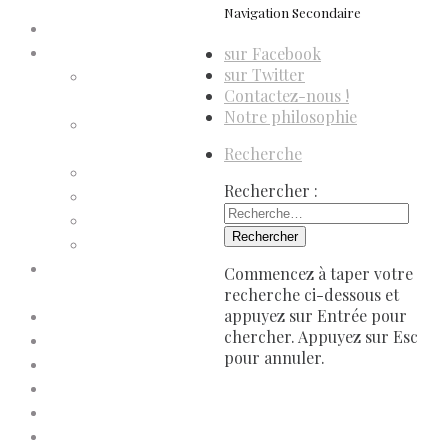
Navigation Secondaire
Accueil
sur Facebook
Compte d’adhérent
sur Twitter
Annulation
Contactez-nous !
d’adhésion
Notre philosophie
Confirmation
d’adhésion
Recherche
Facture d’adhésion
Rechercher :
Niveaux d’adhésion
Paiement d’adhésion
Reçu d’adhésion
Conditions générales de
Commencez à taper votre
vente
recherche ci-dessous et
appuyez sur Entrée pour
Contactez-nous
chercher. Appuyez sur Esc
Faites un don à Dis-Leur !
pour annuler.
Mentions légales
Newsletter
Politique de confidentialité
Politique de cookies (UE)