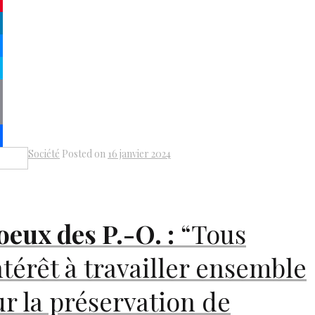
atsApp
terest
kedIn
senger
pe
py
k
il
Société
Posted on
16 janvier 2024
Share
oeux des P.-O. :
“Tous
ntérêt à travailler ensemble
ur la préservation de