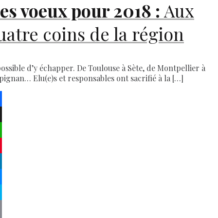
es voeux pour 2018 :
Aux
uatre coins de la région
ossible d’y échapper. De Toulouse à Sète, de Montpellier à
pignan… Elu(e)s et responsables ont sacrifié à la […]
ebook
atsApp
terest
kedIn
senger
pe