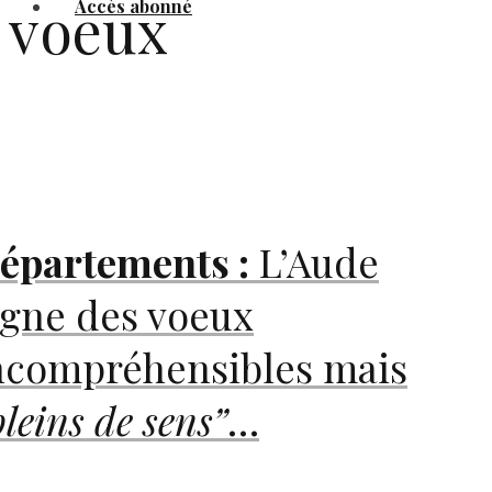
voeux
Accès abonné
épartements :
L’Aude
igne des voeux
ncompréhensibles mais
pleins de sens”
…