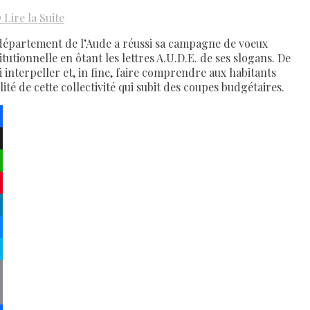
D
Lire la Suite
département de l’Aude a réussi sa campagne de voeux
itutionnelle en ôtant les lettres A.U.D.E. de ses slogans. De
i interpeller et, in fine, faire comprendre aux habitants
ilité de cette collectivité qui subit des coupes budgétaires.
ebook
atsApp
terest
kedIn
senger
pe
py