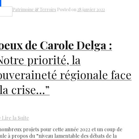
k
il
Patrimoine & Terroirs
Posted on
28 janvier 2022
Share
oeux de Carole Delga :
Notre priorité, la
ouveraineté régionale face
 la crise…”
D
Lire la Suite
nombreux projets pour cette année 2022 et un coup de
ule à propos du “niveau lamentable des débats de la