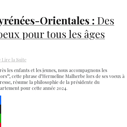
yrénées-Orientales :
Des
oeux pour tous les âges
D
Lire la Suite
rès les enfants et les jeunes, nous accompagnons les
iors”, cette phrase d’Hermeline Malherbe lors de ses voeux à
presse, résume la philosophie de la présidente du
artement pour cette année 2024.
ebook