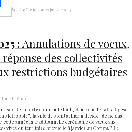
k
il
Société
Posted on
29 janvier 2025
Share
025 :
Annulations de voeux,
a réponse des collectivités
ux restrictions budgétaires
D
Lire la Suite
 raison de la forte contrainte budgétaire que l’Etat fait peser
 la Métropole”, la ville de Montpellier a décidé “de ne pas
ir cette année la traditionnelle cérémonie de vœux aux
ces vives du territoire prévue le 8 janvier au Corum.” Le