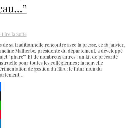
’eau…”
D
Lire la Suite
s de sa traditionnelle rencontre avec la presse, ce 16 janvier,
meline Malherbe, présidente du département, a développé
sujet “phare”. Et de nombreux autres : un kit de précarité
struelle pour toutes les collégiennes ; la nouvelle
érimentation de gestion du RSA ; le futur nom du
artement…
ebook
atsApp
terest