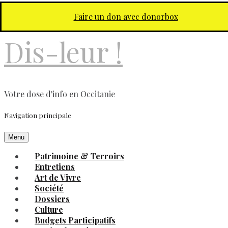
Aller au contenu principal
Faire un don avec donorbox
Dis-leur !
Votre dose d'info en Occitanie
Navigation principale
Menu
Patrimoine & Terroirs
Entretiens
Art de Vivre
Société
Dossiers
Culture
Budgets Participatifs