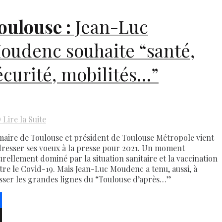
oulouse :
Jean-Luc
oudenc souhaite “santé,
écurité, mobilités…”
D
Lire la Suite
maire de Toulouse et président de Toulouse Métropole vient
dresser ses voeux à la presse pour 2021. Un moment
urellement dominé par la situation sanitaire et la vaccination
tre le Covid-19. Mais Jean-Luc Moudenc a tenu, aussi, à
sser les grandes lignes du “Toulouse d’après…”
ebook