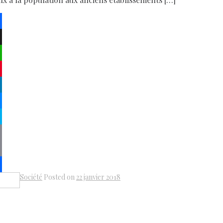
ebook
atsApp
terest
kedIn
senger
pe
py
k
il
Société
Posted on
22 janvier 2018
Share