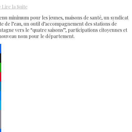
D
Lire la Suite
enu minimum pour les jeunes, maisons de santé, un syndicat
te de l’eau, un outil d’accompagnement des stations de
tagne vers le “quatre saisons”, participations citoyennes et
nouveau nom pour le département.
ebook
atsApp
terest
kedIn
senger
pe
py