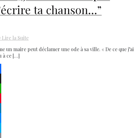
’écrire ta chanson…”
D
Lire la Suite
e un maire peut déclamer une ode à sa ville. « De ce que j’ai
u à ce […]
ebook
atsApp
terest
kedIn
senger
pe