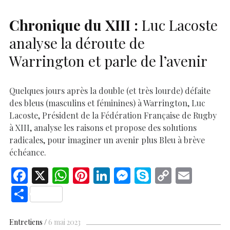
Chronique du
XIII
:
Luc Lacoste
analyse la déroute de
Warrington et parle de l’avenir
Quelques jours après la double (et très lourde) défaite
des bleus (masculins et féminines) à Warrington, Luc
Lacoste, Président de la Fédération Française de Rugby
à XIII, analyse les raisons et propose des solutions
radicales, pour imaginer un avenir plus Bleu à brève
échéance.
F
X
W
Pi
Li
M
S
C
E
ac
h
nt
n
es
k
o
m
S
e
at
er
k
se
y
p
ai
h
b
s
es
e
n
p
y
l
ar
Entretiens
6 mai 2023