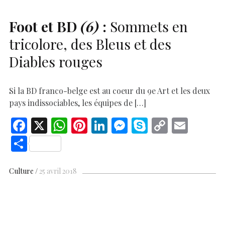
Foot et
BD
(6)
:
Sommets en
tricolore, des Bleus et des
Diables rouges
Si la BD franco-belge est au coeur du 9e Art et les deux
pays indissociables, les équipes de […]
F
X
W
Pi
Li
M
S
C
E
ac
h
nt
n
es
k
o
m
S
e
at
er
k
se
y
p
ai
h
b
s
es
e
n
p
y
l
ar
Culture
25 avril 2018
o
A
t
dI
g
e
Li
e
o
p
n
er
n
k
p
k