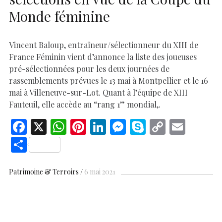
Monde féminine
Vincent Baloup, entraîneur/sélectionneur du XIII de
France Féminin vient d’annonce la liste des joueuses
pré-sélectionnées pour les deux journées de
rassemblements prévues le 13 mai à Montpellier et le 16
mai à Villeneuve-sur-Lot. Quant à l’équipe de XIII
Fauteuil, elle accède au “rang 1” mondial,.
F
X
W
Pi
Li
M
S
C
E
ac
h
nt
n
es
k
o
m
S
e
at
er
k
se
y
p
ai
h
b
s
es
e
n
p
y
l
ar
Patrimoine & Terroirs
6 mai 2021
o
A
t
dI
g
e
Li
e
o
p
n
er
n
k
p
k