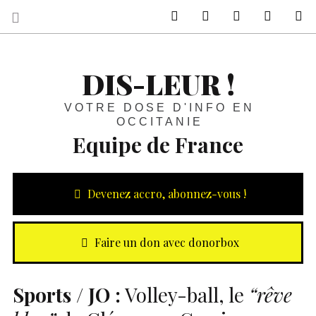
sur Facebook
sur Twitter
Contactez-nous 
Notre ph
R
DIS-LEUR !
VOTRE DOSE D'INFO EN
OCCITANIE
Equipe de France
Devenez accro, abonnez-vous !
Faire un don avec donorbox
Sports /
JO
:
Volley-ball, le
“rêve