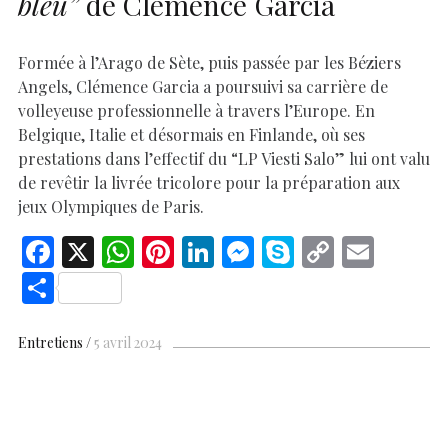
bleu”
de Clémence Garcia
Formée à l’Arago de Sète, puis passée par les Béziers
Angels, Clémence Garcia a poursuivi sa carrière de
volleyeuse professionnelle à travers l’Europe. En
Belgique, Italie et désormais en Finlande, où ses
prestations dans l’effectif du “LP Viesti Salo” lui ont valu
de revêtir la livrée tricolore pour la préparation aux
jeux Olympiques de Paris.
F
X
W
Pi
Li
M
S
C
E
ac
h
nt
n
es
k
o
m
S
e
at
er
k
se
y
p
ai
h
b
s
es
e
n
p
y
l
ar
Entretiens
5 avril 2024
o
A
t
dI
g
e
Li
e
o
p
n
er
n
k
p
k