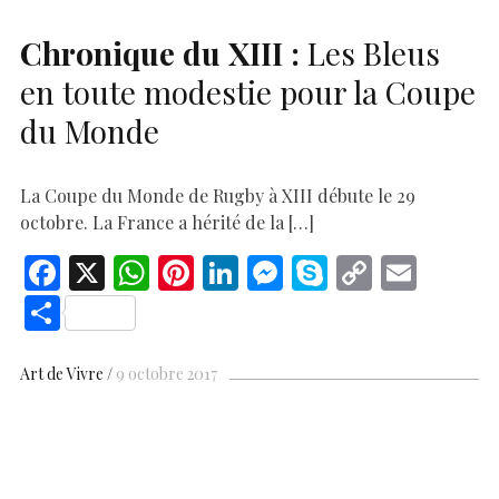
Chronique du
XIII
:
Les Bleus
en toute modestie pour la Coupe
du Monde
La Coupe du Monde de Rugby à XIII débute le 29
octobre. La France a hérité de la […]
F
X
W
Pi
Li
M
S
C
E
ac
h
nt
n
es
k
o
m
S
e
at
er
k
se
y
p
ai
h
b
s
es
e
n
p
y
l
ar
Art de Vivre
9 octobre 2017
o
A
t
dI
g
e
Li
e
o
p
n
er
n
k
p
k