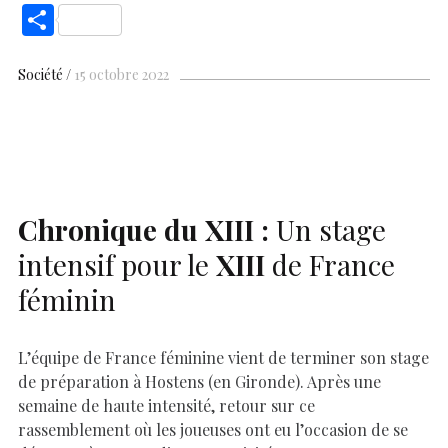
ac
h
nt
n
es
k
o
m
S
e
at
er
k
se
y
p
ai
h
b
s
es
e
n
p
y
l
ar
Société
15 octobre 2022
o
A
t
dI
g
e
Li
e
o
p
n
er
n
k
p
k
Chronique du
XIII
:
Un stage
intensif pour le
XIII
de France
féminin
L’équipe de France féminine vient de terminer son stage
de préparation à Hostens (en Gironde). Après une
semaine de haute intensité, retour sur ce
rassemblement où les joueuses ont eu l’occasion de se