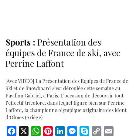
o
A
t
dI
g
e
Li
e
o
p
n
er
n
k
p
k
Sports :
Présentation des
équipes de France de ski, avec
Perrine Laffont
[Avec VIDEO] La Présentation des Equipes de France de
Ski et de Snowboard s’est déroulée cette semaine au
Pavillon Gabriel, à Paris. L’occasion de découvrir tout
l’effectif tricolore, dans lequel figure bien sur Perrine
Laffont, la championne olympique originaire des Mont
d’Olmes (Ariège).
F
X
W
Pi
Li
M
S
C
E