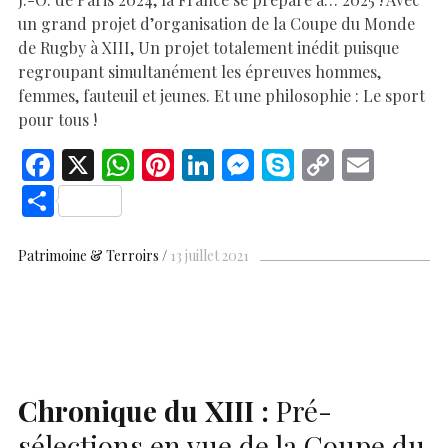
un grand projet d’organisation de la Coupe du Monde
de Rugby à XIII, Un projet totalement inédit puisque
regroupant simultanément les épreuves hommes,
femmes, fauteuil et jeunes. Et une philosophie : Le sport
pour tous !
F
X
W
Pi
Li
M
S
C
E
ac
h
nt
n
es
k
o
m
S
e
at
er
k
se
y
p
ai
h
b
s
es
e
n
p
y
l
ar
Patrimoine & Terroirs
13 juillet 2021
o
A
t
dI
g
e
Li
e
o
p
n
er
n
k
p
k
Chronique du
XIII
:
Pré-
sélections en vue de la Coupe du