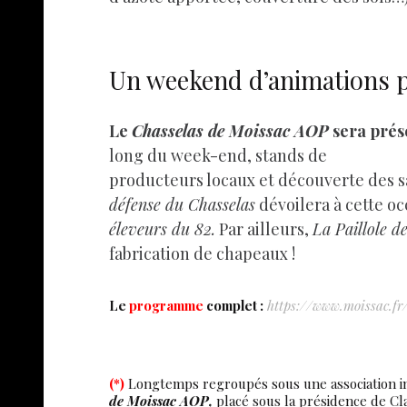
Un weekend d’animations po
Le
Chasselas de Moissac AOP
sera prése
long du week-end, stands de
producteurs locaux et découverte des 
défense du Chasselas
dévoilera à cette oc
éleveurs du 82.
Par ailleurs,
La Paillole d
fabrication de chapeaux !
Le
programme
complet :
https://www.moissac.fr
(*)
Longtemps regroupés sous une association in
de Moissac AOP,
placé sous la présidence de Cla