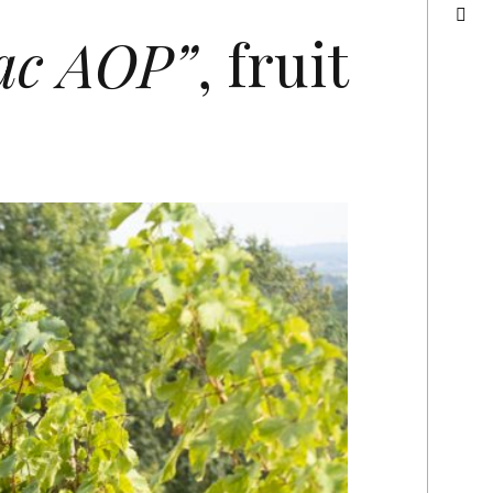
sac AOP”
, fruit