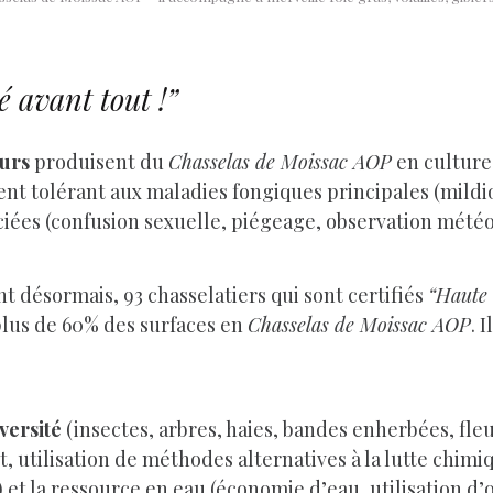
é avant tout !”
eurs
produisent du
Chasselas de Moissac AOP
en culture
ment tolérant aux maladies fongiques principales (mild
ciées (confusion sexuelle, piégeage, observation mété
ont désormais, 93 chasselatiers qui sont certifiés
“Haute 
plus de 60% des surfaces en
Chasselas de Moissac AOP
. 
versité
(insectes, arbres, haies, bandes enherbées, fle
 utilisation de méthodes alternatives à la lutte chimiqu
et la ressource en eau (économie d’eau, utilisation d’ou