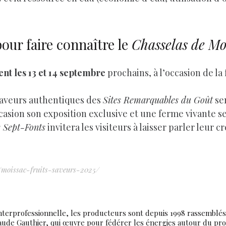
ur faire connaître le
Chasselas de M
nt les 13 et 14 septembre
prochains, à l’occasion de la
saveurs authentiques des
Sites Remarquables du Goût
se
casion son exposition exclusive et une ferme vivante ser
e Sept-Fonts
invitera les visiteurs à laisser parler leur c
/moissac-fruits-saveurs-2025/
terprofessionnelle, les producteurs sont depuis 1998 rassemblés
ude Gauthier, qui œuvre pour fédérer les énergies autour du prod