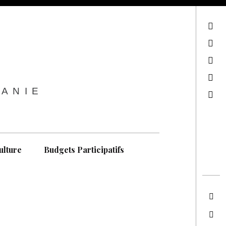
sur Facebook
sur Twitter
Contactez-nous !
Notre philosophie
TANIE
Recherche
ulture
Budgets Participatifs