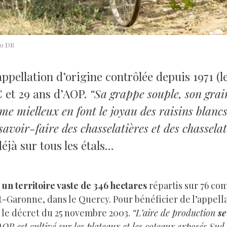
to DR
appellation d’origine contrôlée depuis 1971 (le
C et 29 ans d’AOP.
“Sa grappe souple, son grai
rôme mielleux en font le joyau des raisins blancs
 savoir-faire des chasselatières et des chassela
déjà sur tous les étals…
n territoire vaste de 346 hectares
répartis sur 76 co
aronne, dans le Quercy. Pour bénéficier de l’appellat
ar le décret du 25 novembre 2003.
“L’aire de production
se
OP est cultivé sur les plateaux et les coteaux exposés Sud 