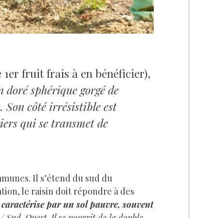
 1er fruit frais à en bénéficier),
n doré sphérique gorgé de
. Son côté irrésistible est
tiers qui se transmet de
mmunes. Il s’étend du sud du
ion, le raisin doit répondre à des
 caractérise par un sol pauvre, souvent
/ Sud-Ouest. Il se nourrit de la double