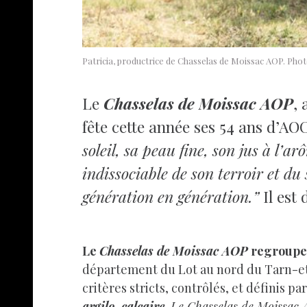
Patricia, productrice de Chasselas de Moissac AOP. Pho
Le
Chasselas de Moissac AOP
, 
fête cette année ses 54 ans d’AO
soleil, sa peau fine, son jus à l’a
indissociable de son terroir et du
génération en génération.”
Il est 
Le
Chasselas de Moissac AOP
regroupe u
département du Lot au nord du Tarn-et-G
critères stricts, contrôlés, et définis p
argilo-calcaire
. Le Chasselas de Moissac A