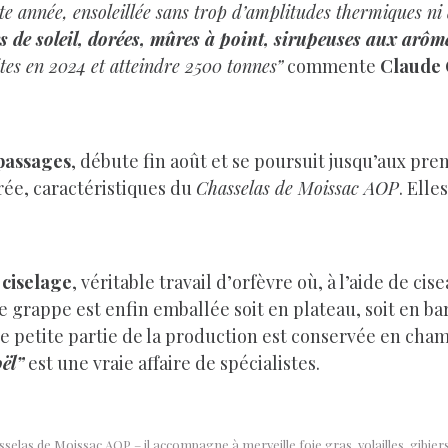
e année, ensoleillée sans trop d’amplitudes thermiques ni 
s de soleil, dorées, mûres à point, sirupeuses aux arôme
tes en 2024 et atteindre 2500 tonnes”
commente
Claude 
 passages
, débute fin août et se poursuit jusqu’aux pre
rée, caractéristiques du
Chasselas de Moissac AOP
. Elle
 ciselage
, véritable travail d’orfèvre où, à l’aide de ci
 grappe est enfin emballée soit en plateau, soit en bar
petite partie de la production est conservée en cham
ël”
est une vraie affaire de spécialistes.
selas de Moissac AOP – il accompagne à merveille foie gras, volailles, gibie