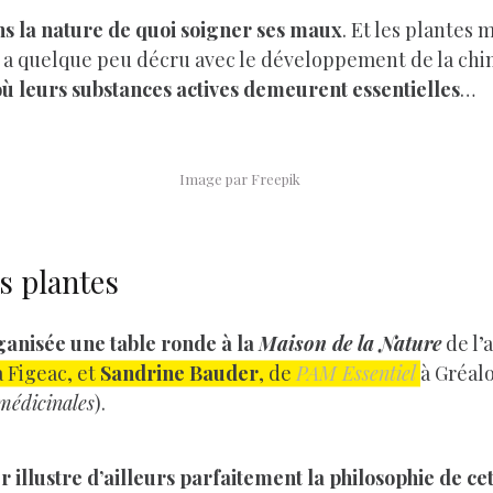
s la nature de quoi soigner ses maux
. Et les plantes
rêt a quelque peu décru avec le développement de la ch
ù leurs substances actives demeurent essentielles
…
Image par Freepik
es plantes
ganisée une table ronde à la
Maison de la Nature
de l’
à Figeac, et
Sandrine Bauder
, de
PAM Essentiel
à Gréalo
médicinales
).
 illustre d’ailleurs parfaitement la philosophie de cet