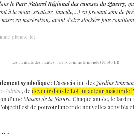
 dans
le Parc Naturel Régional des causses du Quercy
, qu
font à la main (sécateur, faucille,…) en prenant soin de pré
ou mises en macération) avant d’être stockées puis conditio
ramme-planete-lot
Les bienfaits des plantes… vieux comme le monde ! Photo DR
également symbolique
: L’association des
Jardins Bourian
s-Salviac
, de
devenir dans le Lot un acteur majeur de l
tion d’une
Maison de la Nature
. Chaque année, le Jardin
’objectif est de pouvoir lancer de nouvelles activités e