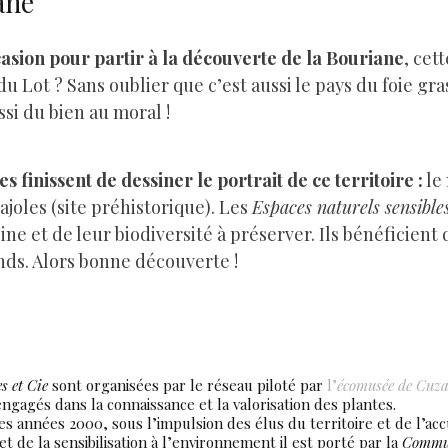
ane
casion pour partir à la découverte de la Bouriane
, cet
ot ? Sans oublier que c’est aussi le pays du foie gras,
ssi du bien au moral !
s finissent de dessiner le portrait de ce territoire :
le
Fajoles (site préhistorique). Les
Espaces naturels sensible
ne et de leur biodiversité à préserver. Ils bénéficient 
ands. Alors bonne découverte !
s et Cie
sont organisées par le réseau piloté par
l’
écomusée de Cuza
 engagés dans la connaissance et la valorisation des plantes.
s années 2000, sous l’impulsion des élus du territoire et de l’accu
t de la sensibilisation à l’environnement il est porté par la
Commun