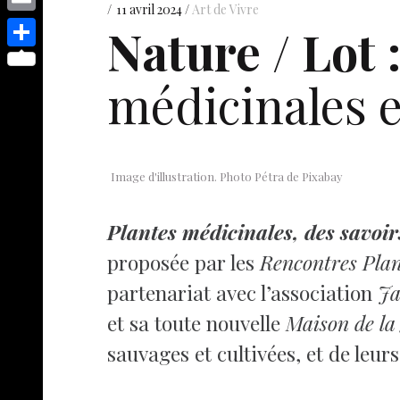
s
p
y
11 avril 2024
Art de Vivre
e
o
d
E
Nature / Lot 
e
p
s
p
I
m
n
S
e
t
y
médicinales e
n
a
g
h
L
i
e
a
i
l
r
r
n
e
Image d'illustration. Photo Pétra de Pixabay
k
Plantes médicinales, des savoi
proposée par les
Rencontres Plan
partenariat avec l’association
Ja
et sa toute nouvelle
Maison de la
sauvages et cultivées, et de leurs