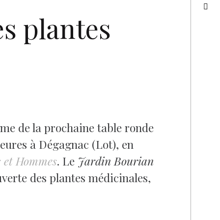
es plantes
hème de la prochaine table ronde
1 heures à Dégagnac (Lot), en
s et Hommes
. Le
Jardin Bourian
uverte des plantes médicinales,