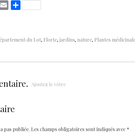
C
E
S
o
m
h
p
ai
ar
y
l
e
épartement du Lot
,
Florte
,
jardins
,
nature
,
Plantes médicinal
Li
n
k
entaire.
Ajoutez le vôtre
aire
a pas publiée.
Les champs obligatoires sont indiqués avec
*