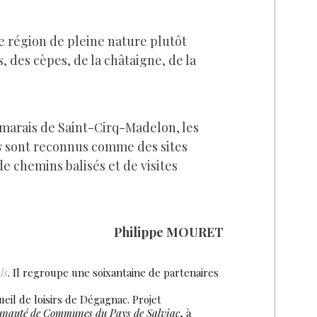
te région de pleine nature plutôt
 des cèpes, de la châtaigne, de la
 marais de Saint-Cirq-Madelon, les
s
sont reconnus comme des sites
de chemins balisés et de visites
Philippe MOURET
ls
. Il regroupe une soixantaine de partenaires
eil de loisirs de Dégagnac. Projet
auté de Communes du Pays de Salviac
, à