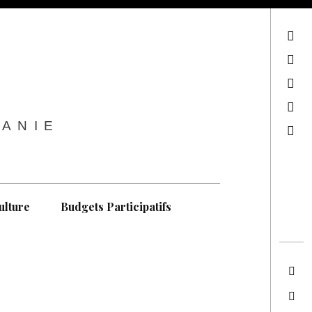
sur Facebook
sur Twitter
Contactez-nous !
Notre philosophie
TANIE
Recherche
ulture
Budgets Participatifs