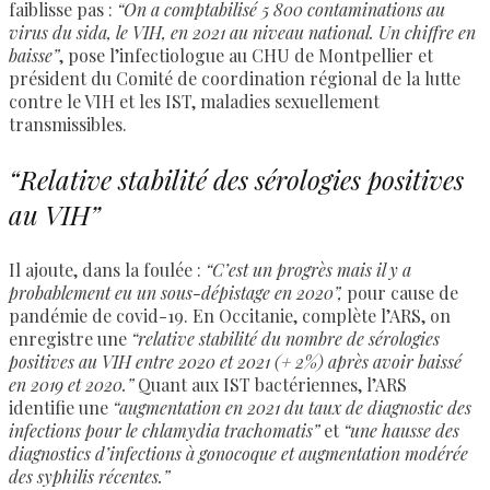
faiblisse pas :
“On a comptabilisé 5 800 contaminations au
virus du sida, le VIH, en 2021 au niveau national. Un chiffre en
baisse”
, pose l’infectiologue au CHU de Montpellier et
président du Comité de coordination régional de la lutte
contre le VIH et les IST, maladies sexuellement
transmissibles.
“Relative stabilité des sérologies positives
au VIH”
Il ajoute, dans la foulée :
“C’est un progrès mais il y a
probablement eu un sous-dépistage en 2020”,
pour cause de
pandémie de covid-19. En Occitanie, complète l’ARS, on
enregistre une
“relative stabilité du nombre de sérologies
positives au VIH entre 2020 et 2021 (+ 2%) après avoir baissé
en 2019 et 2020.”
Quant aux IST bactériennes, l’ARS
identifie
une
“augmentation en 2021 du taux de diagnostic des
infections pour le chlamydia trachomatis”
et
“une hausse des
diagnostics d’infections à gonocoque et augmentation modérée
des syphilis récentes.”