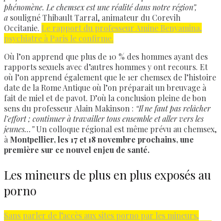
phénomène. Le chemsex est une réalité dans notre région”,
a
souligné Thibault Tarral, animateur du Corevih
Occitanie.
Le rapport du professeur Amine Benyamina,
psychiatre à Paris le confirme.
Où l’on apprend que plus de 10 % des hommes ayant des
rapports sexuels avec d’autres hommes y ont recours. Et
où l’on apprend également que le 1er chemsex de l’histoire
date de la Rome Antique où l’on préparait un breuvage à
fait de miel et de pavot. D’où la conclusion pleine de bon
sens du professeur Alain Makinson :
“Il ne faut pas relâcher
l’effort ; continuer à travailler tous ensemble et aller vers les
jeunes…”
Un colloque régional est même prévu au chemsex,
à
Montpellier, les 17 et 18 novembre prochains, une
première sur ce nouvel enjeu de santé.
Les mineurs de plus en plus exposés au
porno
Sans parler de l’accès aux sites porno par les mineurs,