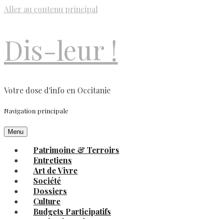
Aller au contenu principal
Dis-leur !
Votre dose d'info en Occitanie
Navigation principale
Menu
Patrimoine & Terroirs
Entretiens
Art de Vivre
Société
Dossiers
Culture
Budgets Participatifs