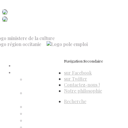
Dis-Leur ! sur votre mobile
Navigation Secondaire
Accueil
sur Facebook
Compte d’adhérent
sur Twitter
Annulation
Contactez-nous !
d’adhésion
Notre philosophie
Confirmation
d’adhésion
Recherche
Facture d’adhésion
Niveaux d’adhésion
Paiement d’adhésion
Reçu d’adhésion