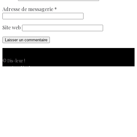
Adresse de messagerie
*
Site web
© Dis-leur !
Mentions légales
Politique de confidentialité
Politique de cookies (UE)
Conditions générales de vente
Contactez-nous
Newsletter
ISSN 3039-7227