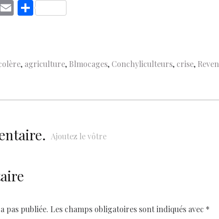
C
E
S
o
m
h
p
ai
ar
y
l
e
colère
,
agriculture
,
Blmocages
,
Conchyliculteurs
,
crise
,
Reven
Li
n
k
entaire.
Ajoutez le vôtre
aire
a pas publiée.
Les champs obligatoires sont indiqués avec
*