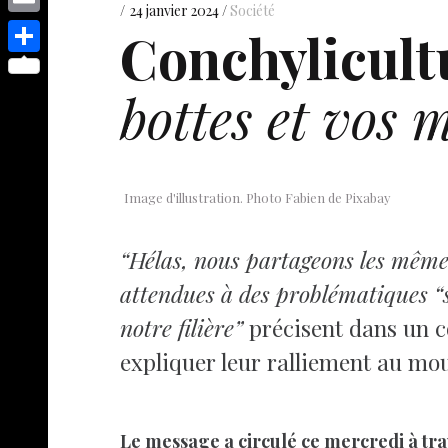
s
p
y
24 janvier 2024
Société
e
o
d
E
Conchylicultu
e
p
s
p
I
m
n
S
e
t
y
bottes et vos m
n
a
g
h
L
i
e
a
i
l
r
r
n
e
Image d'illustration. Photo Fabien de Pixabay
k
“Hélas, nous partageons les mêmes
attendues à des problématiques “
notre filière”
précisent dans un c
expliquer leur ralliement au mo
Le message a circulé ce mercredi à tra