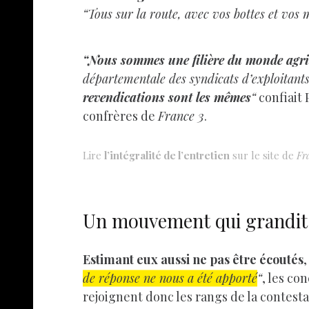
“Tous sur la route, avec vos bottes et vos
“Nous sommes une filière du monde agri
départementale des syndicats d’exploitants
revendications sont les mêmes
“
confiait 
confrères de
France 3
.
Lire
l’intégralité de l’entretien
sur le site de
Fr
Un mouvement qui grandit 
Estimant eux aussi ne pas être écoutés
de réponse ne nous a été apporté
“
, les co
rejoignent donc les rangs de la contesta