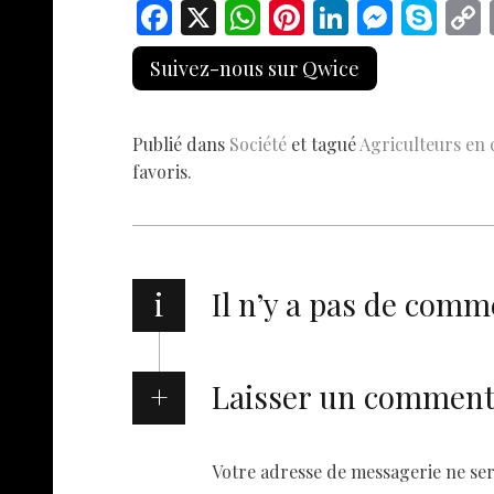
F
X
W
Pi
Li
M
S
ac
h
nt
n
es
k
Suivez-nous sur Qwice
e
at
er
k
se
y
b
s
es
e
n
p
Publié dans
Société
et tagué
Agriculteurs en 
o
A
t
dI
g
e
favoris.
o
p
n
er
k
p
i
Il n’y a pas de comm
Laisser un comment
Votre adresse de messagerie ne ser