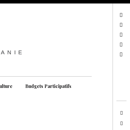
sur Facebook
sur Twitter
Contactez-nous !
Notre philosophie
TANIE
Recherche
ulture
Budgets Participatifs