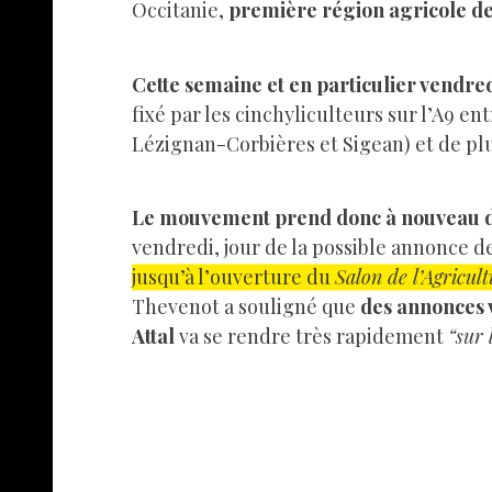
Occitanie,
première région agricole d
Cette semaine et en particulier vendredi
fixé par les cinchyliculteurs sur l’A9 en
Lézignan-Corbières et Sigean) et de p
Le mouvement prend donc à nouveau d
vendredi, jour de la possible annonce 
jusqu’à l’ouverture du
Salon de l’Agricul
Thevenot a souligné que
des annonces v
Attal
va se rendre très rapidement
“sur 