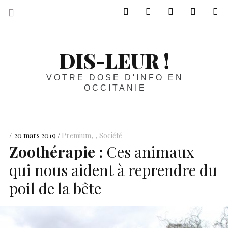
sur Facebook
sur Twitter
Contactez-nous 
Notre ph
R
DIS-LEUR !
VOTRE DOSE D'INFO EN
OCCITANIE
20 mars 2019
Premium
,
Société
Zoothérapie :
Ces animaux
qui nous aident à reprendre du
poil de la bête