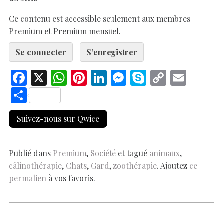
Ce contenu est accessible seulement aux membres
Premium et Premium mensuel.
Se connecter
S’enregistrer
F
X
W
Pi
Li
M
S
C
E
ac
h
nt
n
es
k
o
m
S
e
at
er
k
se
y
p
ai
h
Suivez-nous sur Qwice
b
s
es
e
n
p
y
l
ar
o
A
t
dI
g
e
Li
e
o
p
n
er
n
Publié dans
Premium
,
Société
et tagué
animaux
,
câlinothérapie
,
Chats
,
Gard
,
zoothérapie
. Ajoutez
ce
k
p
k
permalien
à vos favoris.