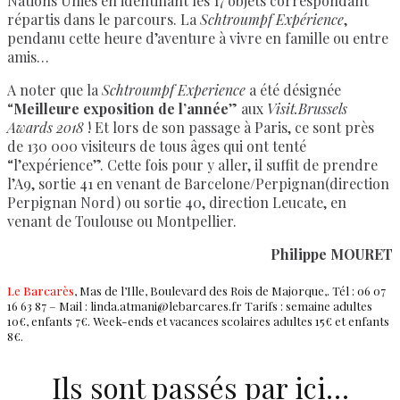
Nations Unies en identifiant les 17 objets correspondant
répartis dans le parcours. La
Schtroumpf Expérience
,
pendanu cette heure d’aventure à vivre en famille ou entre
amis…
A noter que la
Schtroumpf Experience
a été désignée
“
Meilleure exposition de l’année
” aux
Visit.Brussels
Awards 2018
! Et lors de son passage à Paris, ce sont près
de 130 000 visiteurs de tous âges qui ont tenté
“l’expérience”. Cette fois pour y aller, il suffit de prendre
l’A9, sortie 41 en venant de Barcelone/Perpignan(direction
Perpignan Nord) ou sortie 40, direction Leucate, en
venant de Toulouse ou Montpellier.
Philippe MOURET
Le Barcarès
, Mas de l’Ille, Boulevard des Rois de Majorque,. Tél : 06 07
16 63 87 – Mail : linda.atmani@lebarcares.fr Tarifs : semaine adultes
10€, enfants 7€. Week-ends et vacances scolaires adultes 15€ et enfants
8€.
Ils sont passés par ici…