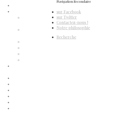
Navigation Secondaire
Accueil
sur Facebook
Compte d’adhérent
sur Twitter
Annulation
Contactez-nous !
d’adhésion
Notre philosophie
Confirmation
d’adhésion
Recherche
Facture d’adhésion
Niveaux d’adhésion
Paiement d’adhésion
Reçu d’adhésion
Conditions générales de
vente
Contactez-nous
Faites un don à Dis-Leur !
Mentions légales
Newsletter
Politique de confidentialité
Politique de cookies (UE)