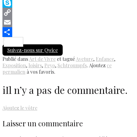
Messenger
Skype
Copy
Link
Email
Share
Suivez-nous sur Qwice
Publié dans
Art de Vivre
et tagué
Aveture
,
Enfance
,
Exposition
,
loisirs
,
Peyo
,
Schtroumpfs
. Ajoutez
ce
permalien
à vos favoris.
i
Il n’y a pas de commentaire.
Ajoutez le vôtre
Laisser un commentaire