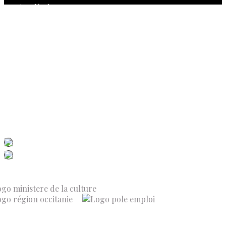
Mentions légales
Politique de confidentialité
Politique de cookies (UE)
Conditions générales de vente
Contactez-nous
Newsletter
ISSN 3039-7227
Dis-Leur ! sur votre mobile