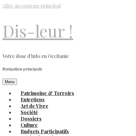
Aller au contenu principal
Dis-leur !
Votre dose d'info en Occitanie
Navigation principale
Menu
Patrimoine & Terroirs
Entretiens
Art de Vivre
Société
Dossiers
Culture
Budgets Participatifs