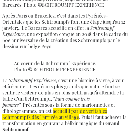
Barcarès. Photo ©SCHTROUMPF EXPERIENCE
Après Paris ou Bruxelles, c’est dans les Pyrénées-
Orientales que les Schtroumpfs font une étape jusqu’au 12
janvier;.. Le Barcarès accueille en effet la
Schtroumpf
Expérience
, une exposition conçue en 2018 dans le cadre du
60e anniversaire de la création des Schtroumpfs par le
dessinateur belge Peyo.
Au coeur de la Schroumpf Expérience.
Photo © SCHTROUMPF EXPERIENCE
La
Schtroumpf Expérience
, c’est une histoire à vivre, à voir
et à écouter. Les décors plus grands que nature font se
sentir le visiteur de plus en plus petit, jusqu’à atteindre la
taille d’un Schtroumpf, “
haut comme trois
pommes”
. Présentés sous la forme de marionnettes et
d’hologrammes, on est
accueilli par de véritables
Schtroumpfs dès l’arrivée au village
. Puis il faut achever la
transformation en goutant à l’élixir magique du
Grand
Schtroumpf
.