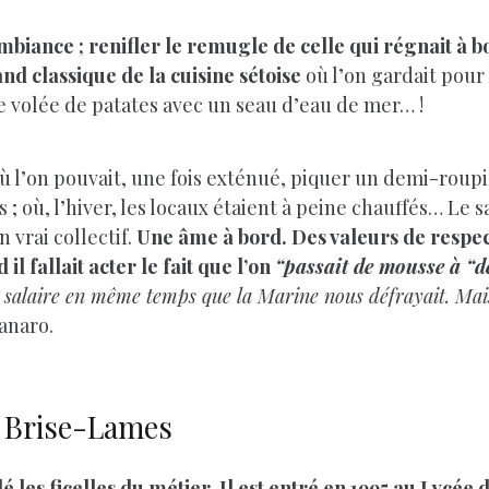
ambiance ; renifler le remugle de celle qui régnait à bo
nd classique de la cuisine sétoise
où l’on gardait pour
ne volée de patates avec un seau d’eau de mer… !
 où l’on pouvait, une fois exténué, piquer un demi-roup
 où, l’hiver, les locaux étaient à peine chauffés… Le sala
n vrai collectif.
Une âme à bord. Des valeurs de respect
 fallait acter le fait que l’on
“passait de mousse à “
e salaire en même temps que la Marine nous défrayait. Mais
anaro.
du Brise-Lames
é les ficelles du métier. Il est entré en 1995 au Lycée 