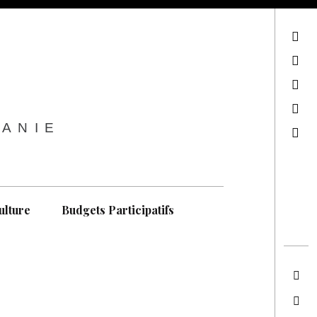
sur Facebook
sur Twitter
Contactez-nous !
Notre philosophie
TANIE
Recherche
ulture
Budgets Participatifs