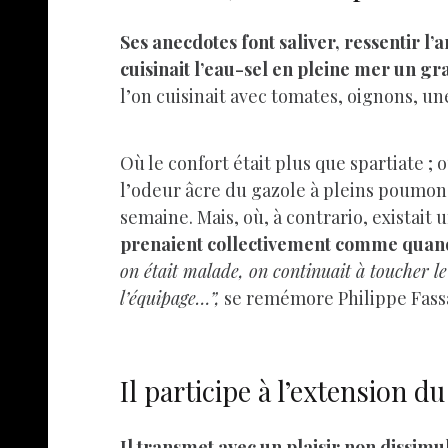
Ses anecdotes font saliver, ressentir l’
cuisinait l’eau-sel en pleine mer un gra
l’on cuisinait avec tomates, oignons, u
Où le confort était plus que spartiate ;
l’odeur âcre du gazole à pleins poumons ;
semaine. Mais, où, à contrario, existait u
prenaient collectivement comme quand il
on était malade, on continuait à toucher l
l’équipage…”,
se remémore Philippe Fass
Il participe à l’extension 
Il transmet avec un plaisir non dissimul