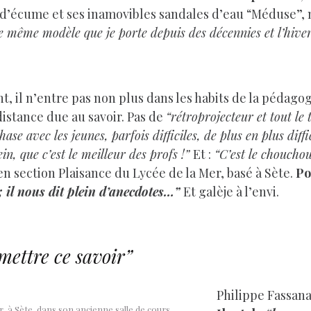
d’écume et ses inamovibles sandales d’eau “Méduse”, 
le même modèle que je porte depuis des décennies et l’hiver
t, il n’entre pas non plus dans les habits de la pédagog
distance due au savoir. Pas de
“rétroprojecteur et tout le t
ase avec les jeunes, parfois difficiles, de plus en plus diffi
in, que c’est le meilleur des profs !”
Et :
“C’est le chouchou
 en section Plaisance du Lycée de la Mer, basé à Sète.
Po
 ; il nous dit plein d’anecdotes…”
Et galèje à l’envi.
mettre ce savoir”
Philippe Fassanar
r, à Sète, dans son ancienne salle de cours.