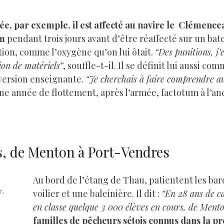
armée, par exemple, il est affecté au navire le Clémen
im
pendant trois jours avant d’être réaffecté sur un batea
on, comme l’oxygène qu’on lui ôtait.
“Des punitions, j’e
ion de matériels”
, souffle-t-il. Il se définit lui aussi co
 version enseignante.
“Je cherchais à faire comprendre au
 une année de flottement, après l’armée, factotum à l’an
ves, de Menton à Port-Vendres
Au bord de l’étang de Thau, patientent les bar
r,
voilier et une baleinière. Il dit :
“En 28 ans de ca
en classe quelque 3 000 élèves en cours, de Ment
familles de pêcheurs sétois connus dans la pr