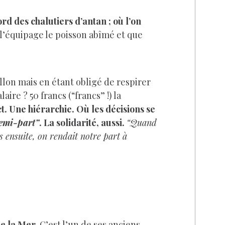
rd des chalutiers d’antan ; où l’on
 l’équipage le poisson abîmé et que
illon mais en étant obligé de respirer
ire ? 50 francs (“francs” !) la
. Une hiérarchie. Où les décisions se
demi-part”
. La solidarité, aussi.
“Quand
 ensuite, on rendait notre part à
de la Mer.
C’est l’un de ses anciens