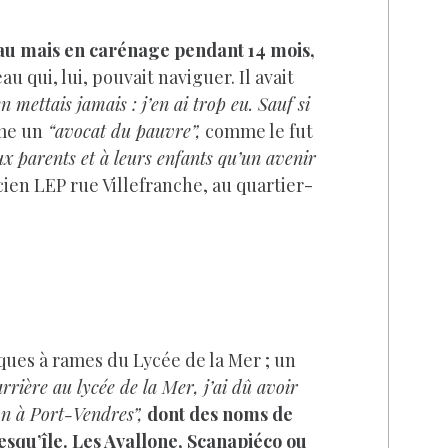
ceau mais en carénage pendant 14 mois,
u qui, lui, pouvait naviguer. Il avait
n mettais jamais : j’en ai trop eu. Sauf si
mme un
“avocat du pauvre”,
comme le fut
x parents et à leurs enfants qu’un avenir
cien LEP rue Villefranche, au quartier-
ques à rames du Lycée de la Mer ; un
rrière au lycée de la Mer, j’ai dû avoir
on à Port-Vendres”,
dont des noms de
esqu’île. Les Avallone, Scanapiéco ou