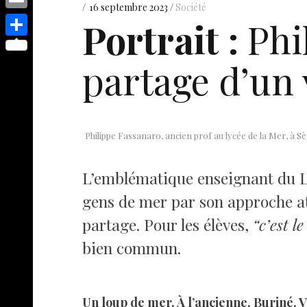
s
p
y
16 septembre 2023
Société
e
o
d
E
Portrait :
Phil
e
p
s
p
I
m
n
S
e
t
y
partage d’un 
n
a
g
h
L
i
e
a
i
l
r
r
n
e
Philippe Fassanaro, ancien prof au lycée de la Mer, à 
k
L’emblématique enseignant du Lyc
gens de mer par son approche aty
partage. Pour les élèves,
“c’est l
bien commun.
Un loup de mer. À l’ancienne. Buriné. Ve