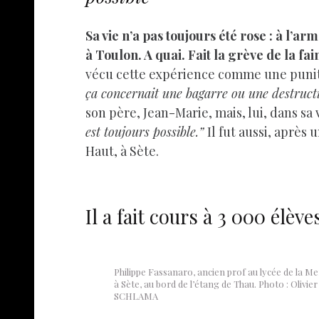
Sa vie n’a pas toujours été rose : à l’
à Toulon. A quai. Fait la grève de la fa
vécu cette expérience comme une puniti
ça concernait une bagarre ou une destruct
son père, Jean-Marie, mais, lui, dans sa
est toujours possible.”
Il fut aussi, après
Haut, à Sète.
Il a fait cours à 3 000 élè
Philippe Fassanaro, ancien prof au lycée de la Me
à Sète, au bord de l’étang de Thau. Photo : Olivier
SCHLAMA