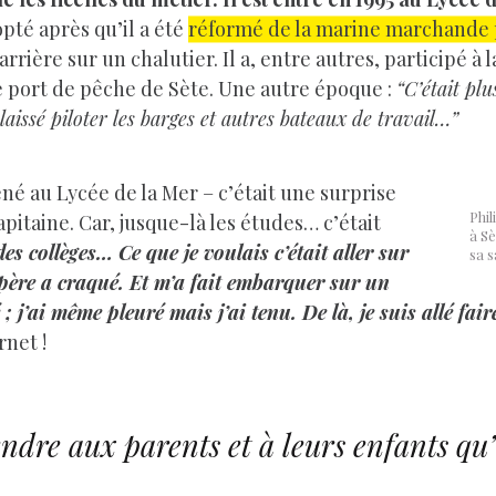
opté après qu’il a été
réformé de la marine marchande p
rière sur un chalutier. Il a, entre autres, participé à 
 port de pêche de Sète. Une autre époque :
“C’était plu
laissé piloter les barges et autres bateaux de travail…”
ené au Lycée de la Mer – c’était une surprise
Phil
pitaine. Car, jusque-là les études… c’était
à Sè
es collèges… Ce que je voulais c’était aller sur
sa s
 père a craqué. Et m’a fait embarquer sur un
; j’ai même pleuré mais j’ai tenu. De là, je suis allé fai
rnet !
ndre aux parents et à leurs enfants qu’