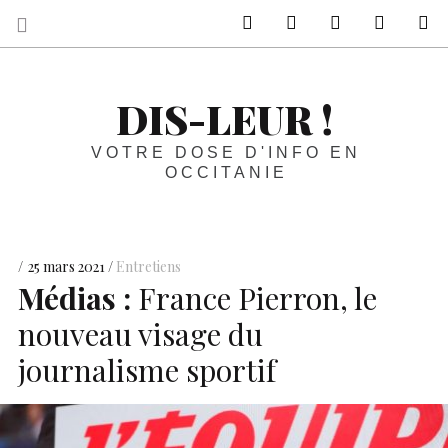
sur Facebook
sur Twitter
Contactez-nous 
Notre ph
R
DIS-LEUR !
VOTRE DOSE D'INFO EN
OCCITANIE
25 mars 2021
Entretiens
Médias :
France Pierron, le
nouveau visage du
journalisme sportif