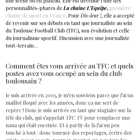
une scène ou en plateau. Elle est devenue l’une des
personnalités-phares de
La chaîne L’Equipe
,
première
chaîne de sport en France
. Pour
Dis-leur !
, elle a accepté
de revenir sur ses débuts en tant que journaliste au sein
du Toulouse Football Club (TFC), son évolution et celle
du journalisme sportif. Discussion avec une journaliste
tout-terrain…
Comment êtes vous arrivée au TFC et quels
postes avez vous occupé au sein du club
toulousain ?
Je suis arrivée en 2003, je m’en souviens parce que j’ai un
maillot floqué avec les années, donc ça me sert de
repère ! Donc je suis arrivée en tant que stagiaire sur la
télé du club, qui s’appelait
TFC TV
pour remplacer une
nana qui était enceinte. Et à partir de là j’ai un peu
touché à tout : donc tourner des reportages, écrire des
sujets, poser sa voix, tourner, monter, un peu tous les