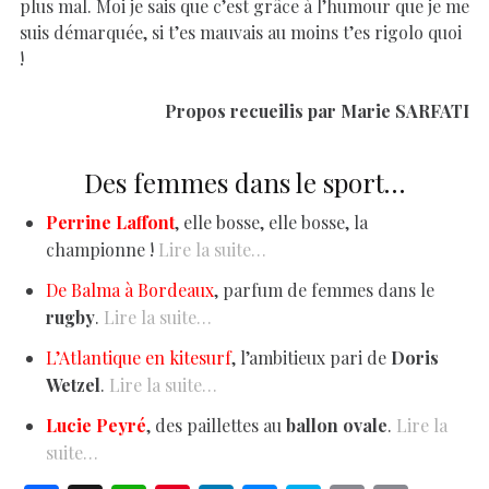
plus mal. Moi je sais que c’est grâce à l’humour que je me
suis démarquée, si t’es mauvais au moins t’es rigolo quoi
!
Propos recueilis par Marie SARFATI
Des femmes dans le sport…
Perrine Laffont
, elle bosse, elle bosse, la
championne !
Lire la suite…
De Balma à Bordeaux
, parfum de femmes dans le
rugby
.
Lire la suite…
L’Atlantique en kitesurf
, l’ambitieux pari de
Doris
Wetzel
.
Lire la suite…
Lucie Peyré
, des paillettes au
ballon ovale
.
Lire la
suite…