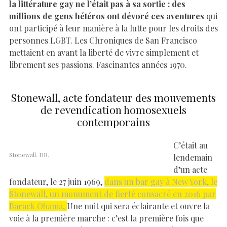
la littérature gay ne l’était pas à sa sortie : des
millions de gens hétéros ont dévoré ces aventures
qui
ont participé à leur manière à la lutte pour les droits des
personnes LGBT. Les Chroniques de San Francisco
mettaient en avant la liberté de vivre simplement et
librement ses passions. Fascinantes années 1970.
Stonewall, acte fondateur des mouvements
de revendication homosexuels
contemporains
C’était au
Stonewall. DR.
lendemain
d’un acte
fondateur, le 27 juin 1969,
dans un bar gay à New York, le
Stonewall, un monument de fierté consacré en 2016 par
Barack Obama,
Une nuit qui sera éclairante et ouvre la
voie à la première marche : c’est la première fois que