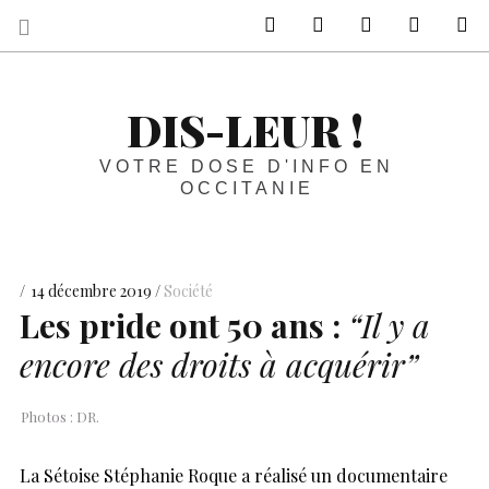
sur Facebook
sur Twitter
Contactez-nous 
Notre ph
R
DIS-LEUR !
VOTRE DOSE D'INFO EN
OCCITANIE
14 décembre 2019
Société
Les pride ont 50 ans :
“Il y a
encore des droits à acquérir”
Photos : DR.
La Sétoise Stéphanie Roque a réalisé un documentaire