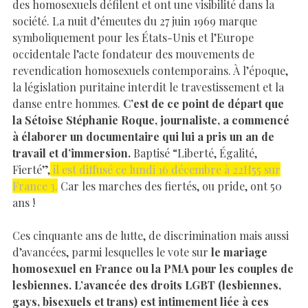
des homosexuels défilent et ont une visibilité dans la
société. La nuit d’émeutes du 27 juin 1969 marque
symboliquement pour les États-Unis et l’Europe
occidentale l’acte fondateur des mouvements de
revendication homosexuels contemporains. À l’époque,
la législation puritaine interdit le travestissement et la
danse entre hommes.
C’est de ce point de départ que
la Sétoise Stéphanie Roque, journaliste, a commencé
à élaborer un documentaire qui lui a pris un an de
travail et d’immersion.
Baptisé “Liberté, Égalité,
Fierté”,
il est diffusé ce lundi 16 décembre à 22H55 sur
France 3.
Car l
es marches des fiertés, ou pride, ont 50
ans !
Ces cinquante ans de lutte, de discrimination mais aussi
d’avancées, parmi lesquelles le vote sur
le mariage
homosexuel en France ou la PMA pour les couples de
lesbiennes. L’avancée des droits LGBT (lesbiennes,
gays, bisexuels et trans) est intimement liée à ces