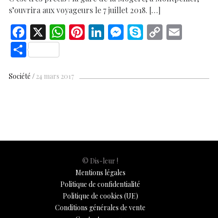
s’ouvrira aux voyageurs le 7 juillet 2018. […]
F
X
W
Pi
Li
M
S
C
E
ac
h
nt
n
es
k
o
m
S
e
at
er
k
se
y
p
ai
h
b
s
es
e
n
p
y
l
ar
Société
24 mars 2017
o
A
t
dI
g
e
Li
e
o
p
n
er
n
k
p
k
© Dis-leur !
Mentions légales
Politique de confidentialité
Politique de cookies (UE)
Conditions générales de vente