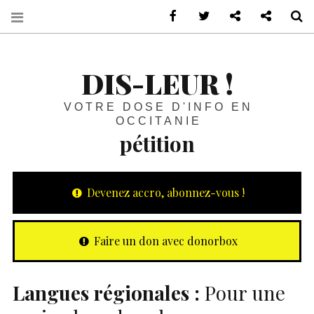
sur Facebook
sur Twitter
Contactez-nous 
Notre ph
R
DIS-LEUR !
VOTRE DOSE D'INFO EN
OCCITANIE
pétition
Devenez accro, abonnez-vous !
Faire un don avec donorbox
Langues régionales :
Pour une