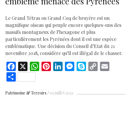
emblême menacé des Pyrénées
Le Grand Tétras ou Grand Coq de bruyère est un
magnifique oiseau qui peuple encore quelques-uns des
massifs montagneux de l’hexagone et plus
particulièrement les Pyrénées dont il est une espèce
emblématique. Une décision du Conseil d’Etat du 21
novembre 2018, considère qu’il est illégal de le chasser.
F
X
W
Pi
Li
M
S
C
E
ac
h
nt
n
es
k
o
m
S
e
at
er
k
se
y
p
ai
h
b
s
es
e
n
p
y
l
ar
Patrimoine & Terroirs
19 juillet 2021
o
A
t
dI
g
e
Li
e
o
p
n
er
n
k
p
k