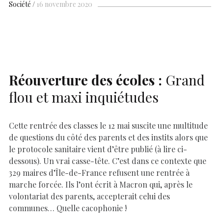
b
s
es
e
n
p
y
l
ar
Société
16 novembre 2020
o
A
t
dI
g
e
Li
e
o
p
n
er
n
k
p
k
Réouverture des écoles :
Grand
flou et maxi inquiétudes
Cette rentrée des classes le 12 mai suscite une multitude
de questions du côté des parents et des instits alors que
le protocole sanitaire vient d’être publié (à lire ci-
dessous). Un vrai casse-tête. C’est dans ce contexte que
329 maires d’Île-de-France refusent une rentrée à
marche forcée. Ils l’ont écrit à Macron qui, après le
volontariat des parents, accepterait celui des
communes… Quelle cacophonie !