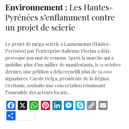
Environnement :
Les Hautes-
Pyrénées s’enflamment contre
un projet de scierie
Le projet de méga-scierie à Lannemezan (Hautes-
Pyrénées) par l’entreprise italienne Florian a déjà
provoqué pas mal de remous. Après la marche qui a
mobilisé plus d’un millier de manifestants, le 11 octobre
dernier, une pétition a déjà recueilli plus de 59.000
signatures. Carole Delga, présidente de la Région
Occitanie, souhaite une concertation réunissant
l’ensemble des acteurs locaux…
F
X
W
Pi
Li
M
S
C
E
ac
h
nt
n
es
k
o
m
S
e
at
er
k
se
y
p
ai
h