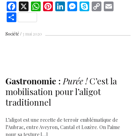
F
X
W
Pi
Li
M
S
C
E
ac
h
nt
n
es
k
o
m
S
e
at
er
k
se
y
p
ai
h
b
s
es
e
n
p
y
l
ar
Société
3 mai 2020
o
A
t
dI
g
e
Li
e
o
p
n
er
n
k
p
k
Gastronomie :
Purée !
C’est la
mobilisation pour l’aligot
traditionnel
L’aligot est une recette de terroir emblématique de
l’Aubrac, entre Aveyron, Cantal et Lozère. On l’aime
pour sa texture […]