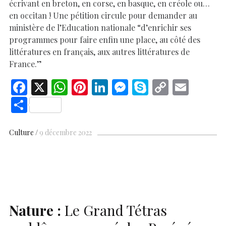
écrivant en breton, en corse, en basque, en créole ou…
en occitan ! Une pétition circule pour demander au
ministère de l’Education nationale “d’enrichir ses
programmes pour faire enfin une place, au côté des
littératures en français, aux autres littératures de
France.”
F
X
W
Pi
Li
M
S
C
E
ac
h
nt
n
es
k
o
m
S
e
at
er
k
se
y
p
ai
h
b
s
es
e
n
p
y
l
ar
Culture
9 décembre 2022
o
A
t
dI
g
e
Li
e
o
p
n
er
n
k
p
k
Nature :
Le Grand Tétras