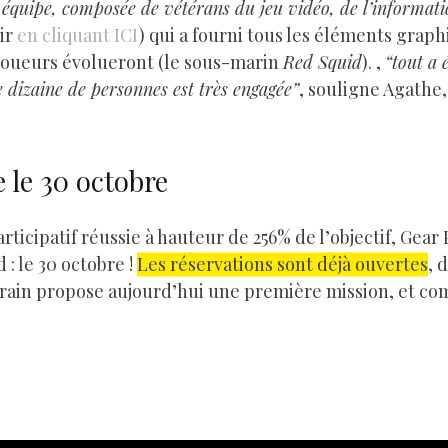
 équipe, composée de vétérans du jeu vidéo, de l’informatiq
rir
en cliquant ICI
) qui a fourni tous les éléments graph
 joueurs évolueront (le sous-marin
Red Squid
). ,
“tout a 
 dizaine de personnes est très engagée”
, souligne Agathe
 le 30 octobre
cipatif réussie à hauteur de 256% de l’objectif, Gear P
: le 30 octobre !
Les réservations sont déjà ouvertes
, 
érain propose aujourd’hui une première mission, et com