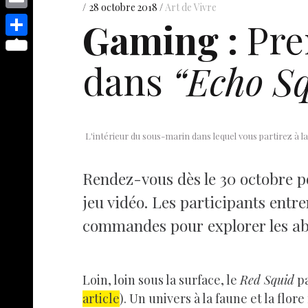
s
p
y
28 octobre 2018
Art de Vivre
e
o
d
E
Gaming :
Pre
e
p
s
p
I
m
n
S
e
t
y
dans
“Echo S
n
a
g
h
L
i
e
a
i
l
r
r
n
e
L'intérieur du sous-marin dans lequel vous partirez à 
k
Rendez-vous dès le 30 octobre po
jeu vidéo. Les participants entr
commandes pour explorer les abyss
Loin, loin sous la surface, le
Red Squid
pa
article
). Un univers à la faune et la flo