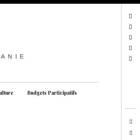
sur Facebook
sur Twitter
Contactez-nous !
Notre philosophie
TANIE
Recherche
ulture
Budgets Participatifs