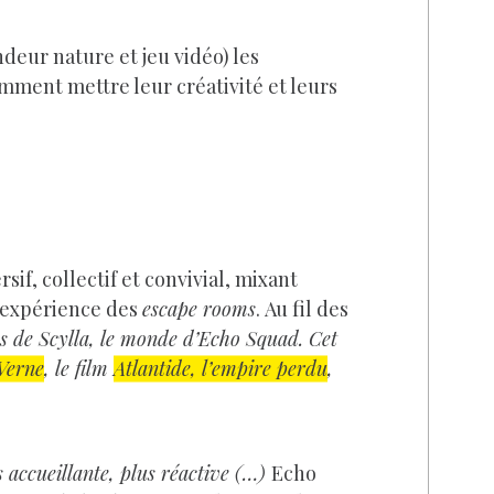
deur nature et jeu vidéo) les
ment mettre leur créativité et leurs
sif, collectif et convivial, mixant
 l’expérience des
escape rooms
. Au fil des
es de Scylla, le monde d’Echo Squad. Cet
Verne
, le film
Atlantide, l’empire perdu
,
s accueillante, plus réactive (…)
Echo