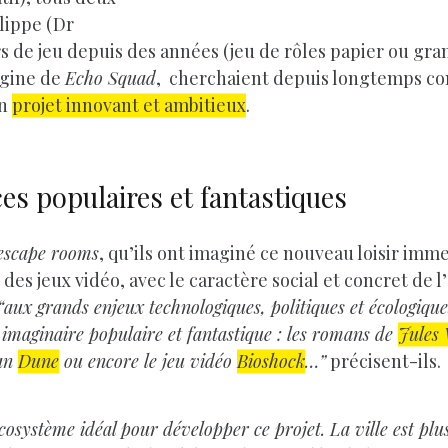
lippe (Dr
s de jeu depuis des années (jeu de rôles papier ou gran
rigine de
Echo Squad
, cherchaient depuis longtemps com
un
projet innovant et ambitieux
.
es populaires et fantastiques
escape rooms
, qu’ils ont imaginé ce nouveau loisir immer
e des jeux vidéo, avec le caractère social et concret de
“aux grands enjeux technologiques, politiques et écologiqu
 imaginaire populaire et fantastique : les romans de
Jules 
man
Dune
ou encore le jeu vidéo
Bioshock
…”
précisent-ils.
écosystème idéal pour développer ce projet. La ville est plu