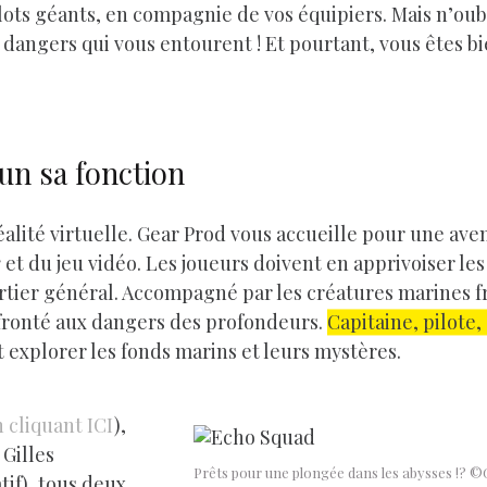
ots géants, en compagnie de vos équipiers. Mais n’oubl
dangers qui vous entourent ! Et pourtant, vous êtes bie
cun sa fonction
réalité virtuelle. Gear Prod vous accueille pour une ave
e
et du jeu vidéo. Les joueurs doivent en apprivoiser le
artier général. Accompagné par les créatures marines f
fronté aux dangers des profondeurs.
Capitaine, pilote,
et explorer les fonds marins et leurs mystères.
 cliquant ICI
),
 Gilles
Prêts pour une plongée dans les abysses !? 
tif), tous deux