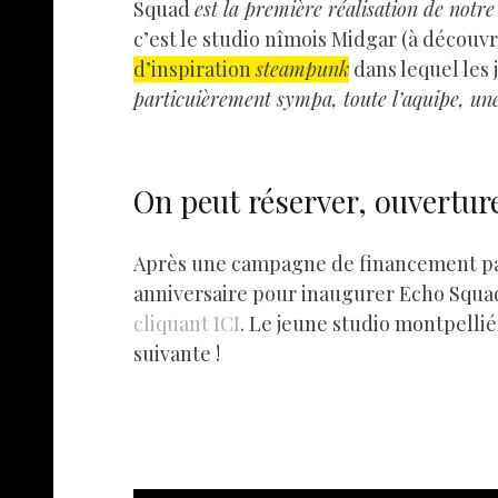
Squad
est la première réalisation de notre
c’est le studio nîmois Midgar (à découv
d’inspiration
steampunk
dans lequel les
particuièrement sympa, toute l’aquipe, une
On peut réserver, ouverture
Après une campagne de financement parti
anniversaire pour inaugurer Echo Squad 
cliquant ICI
. Le jeune studio montpelli
suivante !