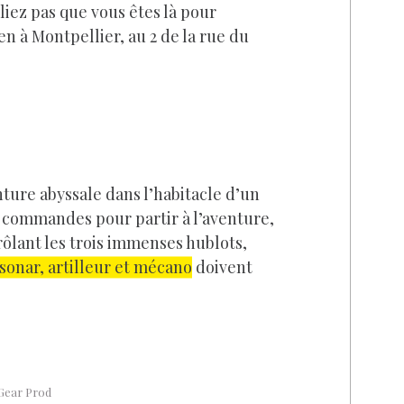
iez pas que vous êtes là pour
n à Montpellier, au 2 de la rue du
nture abyssale dans l’habitacle d’un
s commandes pour partir à l’aventure,
rôlant les trois immenses hublots,
 sonar, artilleur et mécano
doivent
©Gear Prod