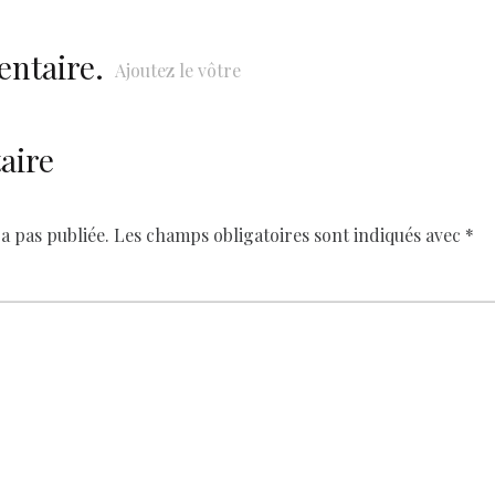
k
entaire.
Ajoutez le vôtre
aire
a pas publiée.
Les champs obligatoires sont indiqués avec
*