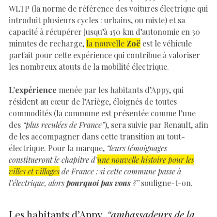
WLTP (la norme de référence des voitures électrique qui
introduit plusieurs cycles : urbains, ou mixte) et sa
capacité à récupérer jusqu’à 150 km d’autonomie en 30
minutes de recharge,
la nouvelle
Zoë
est le véhicule
parfait pour cette expérience qui contribue à valoriser
les nombreux atouts de la mobilité électrique.
L’expérience
menée par les habitants d’Appy, qui
résident au cœur de l’Ariège, éloignés de toutes
commodités (la commune est présentée comme l’une
des
“plus reculées de France”
), sera suivie par Renault, afin
de les accompagner dans cette transition au tout-
électrique. Pour la marque,
“leurs témoignages
constitueront le chapitre d’
une nouvelle histoire pour les
villes et villages
de France : si cette commune passe à
l’électrique, alors
pourquoi pas vous
?”
souligne-t-on.
Les habitants d’Appy,
“ambassadeurs de la