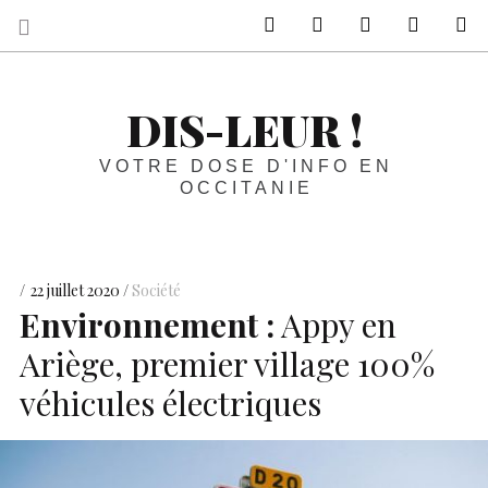
sur Facebook
sur Twitter
Contactez-nous 
Notre ph
R
DIS-LEUR !
VOTRE DOSE D'INFO EN
OCCITANIE
22 juillet 2020
Société
Environnement :
Appy en
Ariège, premier village 100%
véhicules électriques