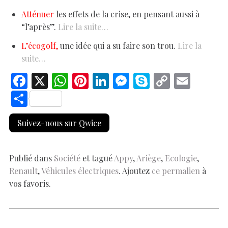
Atténuer
les effets de la crise, en pensant aussi à
“l’après”.
Lire la suite…
L’écogolf,
une idée qui a su faire son trou.
Lire la
suite…
F
X
W
Pi
Li
M
S
C
E
ac
h
nt
n
es
k
o
m
S
e
at
er
k
se
y
p
ai
h
Suivez-nous sur Qwice
b
s
es
e
n
p
y
l
ar
o
A
t
dI
g
e
Li
e
o
p
n
er
n
Publié dans
Société
et tagué
Appy
,
Ariège
,
Ecologie
,
Renault
,
Véhicules électriques
. Ajoutez
ce permalien
à
k
p
k
vos favoris.