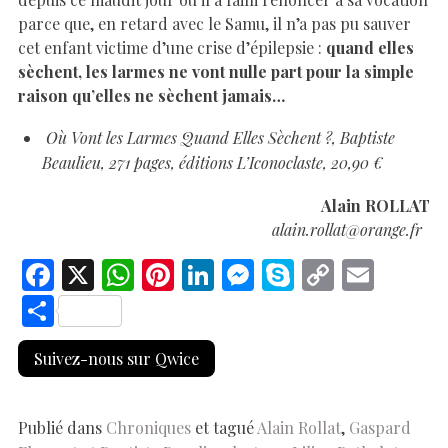
parce que, en retard avec le Samu, il n’a pas pu sauver
cet enfant victime d’une crise d’épilepsie :
quand elles
sèchent, les larmes ne vont nulle part pour la simple
raison qu’elles ne sèchent jamais…
Où Vont les Larmes Quand Elles Sèchent ?, Baptiste
Beaulieu, 271 pages, éditions L’Iconoclaste, 20,90 €
Alain ROLLAT
alain.rollat@orange.fr
F
X
W
Pi
Li
M
S
C
E
ac
h
nt
n
es
k
o
m
S
e
at
er
k
se
y
p
ai
h
Suivez-nous sur Qwice
b
s
es
e
n
p
y
l
ar
o
A
t
dI
g
e
Li
e
o
p
n
er
n
Publié dans
Chroniques
et tagué
Alain Rollat
,
Gaspard