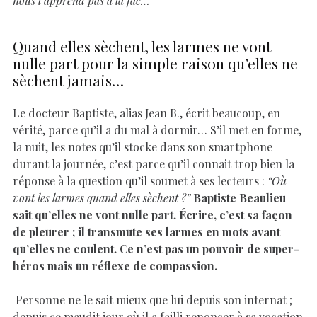
nous l’apprend pas à la fac…”
Quand elles sèchent, les larmes ne vont
nulle part pour la simple raison qu’elles ne
sèchent jamais…
Le docteur Baptiste, alias Jean B., écrit beaucoup, en
vérité, parce qu’il a du mal à dormir… S’il met en forme,
la nuit, les notes qu’il stocke dans son smartphone
durant la journée, c’est parce qu’il connait trop bien la
réponse à la question qu’il soumet à ses lecteurs :
“Où
vont les larmes quand elles sèchent ?”
Baptiste Beaulieu
sait qu’elles ne vont nulle part. Écrire, c’est sa façon
de pleurer ; il transmute ses larmes en mots avant
qu’elles ne coulent. Ce n’est pas un pouvoir de super-
héros mais un réflexe de compassion.
Personne ne le sait mieux que lui depuis son internat ;
depuis ce maudit jour où il a failli renoncer à sa vocation