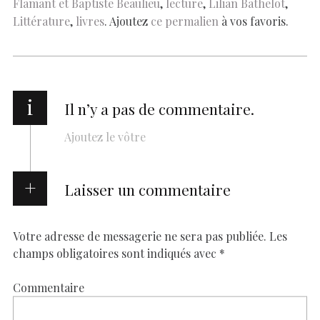
Flamant et Baptiste Beaulieu
,
lecture
,
Lilian Bathelot
,
k
p
k
Littérature
,
livres
. Ajoutez
ce permalien
à vos favoris.
i
Il n’y a pas de commentaire.
Ajoutez le vôtre
Laisser un commentaire
Votre adresse de messagerie ne sera pas publiée.
Les
champs obligatoires sont indiqués avec
*
Commentaire