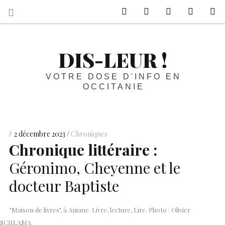
sur Facebook
sur Twitter
Contactez-nous 
Notre ph
R
DIS-LEUR !
VOTRE DOSE D'INFO EN
OCCITANIE
2 décembre 2023
Chroniques
Chronique littéraire :
Géronimo, Cheyenne et le
docteur Baptiste
"Maison de livres", à Aniane. Livre, lecture, Lire. Photo : Olivier
SCHLAMA