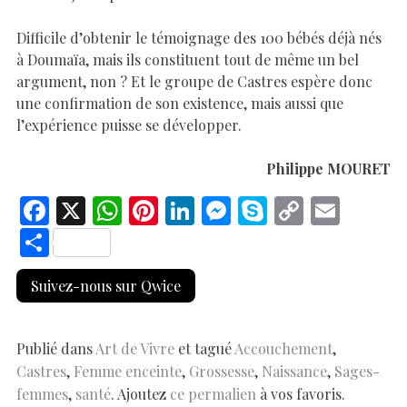
Difficile d’obtenir le témoignage des 100 bébés déjà nés
à Doumaïa, mais ils constituent tout de même un bel
argument, non ? Et le groupe de Castres espère donc
une confirmation de son existence, mais aussi que
l’expérience puisse se développer.
Philippe MOURET
F
X
W
Pi
Li
M
S
C
E
ac
h
nt
n
es
k
o
m
S
e
at
er
k
se
y
p
ai
h
Suivez-nous sur Qwice
b
s
es
e
n
p
y
l
ar
o
A
t
dI
g
e
Li
e
o
p
n
er
n
Publié dans
Art de Vivre
et tagué
Accouchement
,
Castres
,
Femme enceinte
,
Grossesse
,
Naissance
,
Sages-
k
p
k
femmes
,
santé
. Ajoutez
ce permalien
à vos favoris.