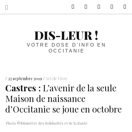
sur Facebook
sur Twitter
Contactez-nous 
Notre ph
R
DIS-LEUR !
VOTRE DOSE D'INFO EN
OCCITANIE
23 septembre 2019
Art de Vivre
Castres :
L’avenir de la seule
Maison de naissance
d’Occitanie se joue en octobre
Photo ©Ministère des Solidarités et de la Santé