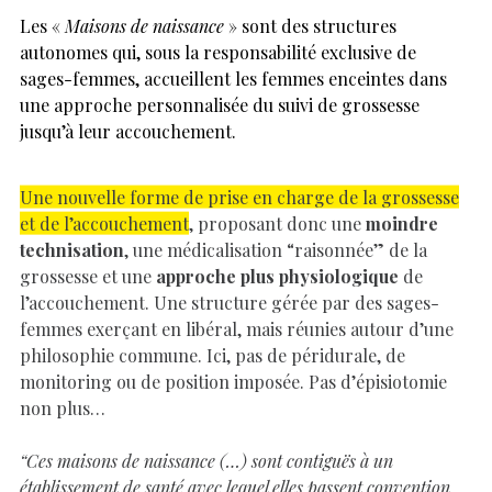
Les «
Maisons de naissance
» sont des structures
autonomes qui, sous la responsabilité exclusive de
sages-femmes, accueillent les femmes enceintes dans
une approche personnalisée du suivi de grossesse
jusqu’à leur accouchement.
Une nouvelle forme de prise en charge de la grossesse
et de l’accouchement
, proposant donc une
moindre
technisation
, une médicalisation “raisonnée” de la
grossesse et une
approche plus physiologique
de
l’accouchement. Une structure gérée par des sages-
femmes exerçant en libéral, mais réunies autour d’une
philosophie commune. Ici, pas de péridurale, de
monitoring ou de position imposée. Pas d’épisiotomie
non plus…
“Ces maisons de naissance (…) sont contiguës à un
établissement de santé avec lequel elles passent convention,