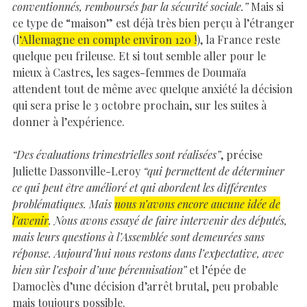
conventionnés, remboursés par la sécurité sociale.”
Mais si
ce type de “maison” est déjà très bien perçu à l’étranger
(l
‘Allemagne en compte environ 120 !
), la France reste
quelque peu frileuse. Et si tout semble aller pour le
mieux à Castres, les sages-femmes de Doumaïa
attendent tout de même avec quelque anxiété la décision
qui sera prise le 3 octobre prochain, sur les suites à
donner à l’expérience.
“Des évaluations trimestrielles sont réalisées”
, précise
Juliette Dassonville-Leroy
“qui permettent de déterminer
ce qui peut être amélioré et qui abordent les différentes
problématiques. Mais
nous n’avons encore aucune idée de
l’avenir
. Nous avons essayé de faire intervenir des députés,
mais leurs questions à l’Assemblée sont demeurées sans
réponse. Aujourd’hui nous restons dans l’expectative, avec
bien sûr l’espoir d’une pérennisation”
et l’épée de
Damoclès d’une décision d’arrêt brutal, peu probable
mais toujours possible.