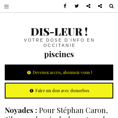
sur Facebook
sur Twitter
Contactez-nous 
Notre ph
R
DIS-LEUR !
VOTRE DOSE D'INFO EN
OCCITANIE
piscines
Devenez accro, abonnez-vous !
Faire un don avec donorbox
Noyades :
Pour Stéphan Caron,