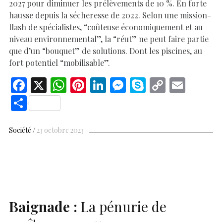
2027 pour diminuer les prélèvements de 10 %. En forte
hausse depuis la sécheresse de 2022. Selon une mission-
flash de spécialistes, “coûteuse économiquement et au
niveau environnemental”, la “réut” ne peut faire partie
que d’un “bouquet” de solutions. Dont les piscines, au
fort potentiel “mobilisable”.
F
X
W
Pi
Li
M
S
C
E
ac
h
nt
n
es
k
o
m
S
e
at
er
k
se
y
p
ai
h
b
s
es
e
n
p
y
l
ar
Société
23 octobre 2023
o
A
t
dI
g
e
Li
e
o
p
n
er
n
k
p
k
Baignade :
La pénurie de