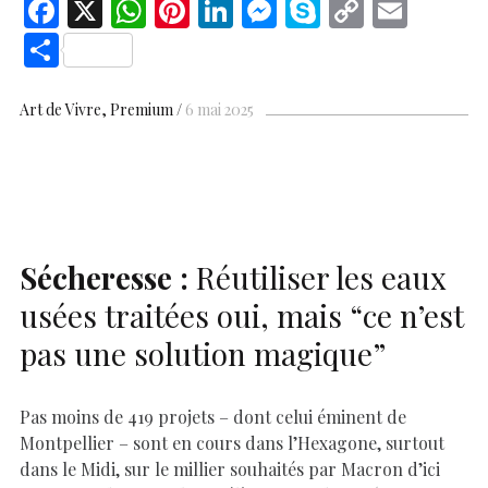
F
X
W
Pi
Li
M
S
C
E
ac
h
nt
n
es
k
o
m
S
e
at
er
k
se
y
p
ai
h
b
s
es
e
n
p
y
l
ar
Art de Vivre
Premium
6 mai 2025
o
A
t
dI
g
e
Li
e
o
p
n
er
n
k
p
k
Sécheresse :
Réutiliser les eaux
usées traitées oui, mais “ce n’est
pas une solution magique”
Pas moins de 419 projets – dont celui éminent de
Montpellier – sont en cours dans l’Hexagone, surtout
dans le Midi, sur le millier souhaités par Macron d’ici