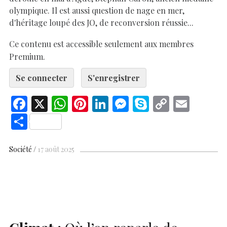
olympique. Il est aussi question de nage en mer,
d'héritage loupé des JO, de reconversion réussie...
Ce contenu est accessible seulement aux membres
Premium.
Se connecter
S'enregistrer
F
X
W
Pi
Li
M
S
C
E
ac
h
nt
n
es
k
o
m
S
e
at
er
k
se
y
p
ai
h
b
s
es
e
n
p
y
l
ar
Société
17 août 2025
o
A
t
dI
g
e
Li
e
o
p
n
er
n
k
p
k