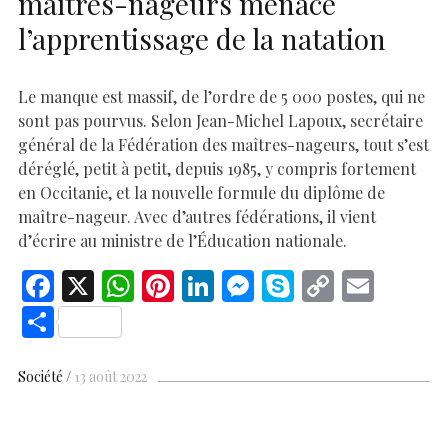
maîtres-nageurs menace
l’apprentissage de la natation
Le manque est massif, de l’ordre de 5 000 postes, qui ne
sont pas pourvus. Selon Jean-Michel Lapoux, secrétaire
général de la Fédération des maîtres-nageurs, tout s’est
déréglé, petit à petit, depuis 1985, y compris fortement
en Occitanie, et la nouvelle formule du diplôme de
maître-nageur. Avec d’autres fédérations, il vient
d’écrire au ministre de l’Éducation nationale.
F
X
W
Pi
Li
M
S
C
E
ac
h
nt
n
es
k
o
m
S
e
at
er
k
se
y
p
ai
h
b
s
es
e
n
p
y
l
ar
Société
13 août 2022
o
A
t
dI
g
e
Li
e
o
p
n
er
n