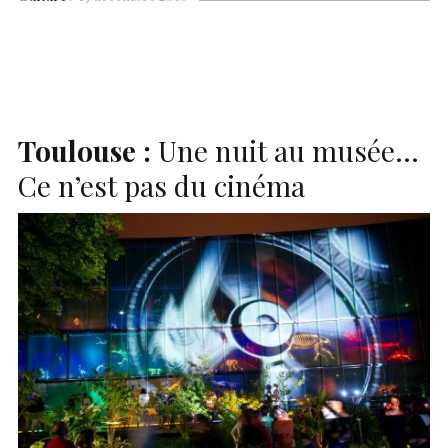
b
s
es
e
n
p
y
l
ar
o
A
t
dI
g
e
Li
e
o
p
n
er
n
k
p
k
Toulouse :
Une nuit au musée…
Ce n’est pas du cinéma