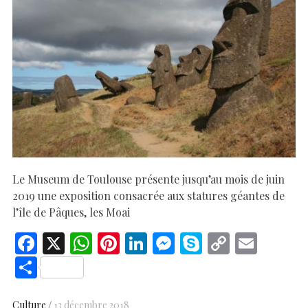
Le Museum de Toulouse présente jusqu’au mois de juin
2019 une exposition consacrée aux statures géantes de
l’île de Pâques, les Moai
F
X
W
Pi
Li
M
S
C
E
ac
h
nt
n
es
k
o
m
S
e
at
er
k
se
y
p
ai
h
Culture
13 décembre 2018