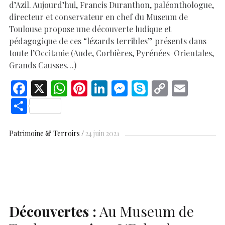
d’Azil. Aujourd’hui, Francis Duranthon, paléonthologue,
directeur et conservateur en chef du Museum de
Toulouse propose une découverte ludique et
pédagogique de ces “lézards terribles” présents dans
toute l’Occitanie (Aude, Corbières, Pyrénées-Orientales,
Grands Causses…)
F
X
W
Pi
Li
M
S
C
E
ac
h
nt
n
es
k
o
m
S
e
at
er
k
se
y
p
ai
h
b
s
es
e
n
p
y
l
ar
Patrimoine & Terroirs
24 juin 2021
o
A
t
dI
g
e
Li
e
o
p
n
er
n
k
p
k
Découvertes :
Au Museum de