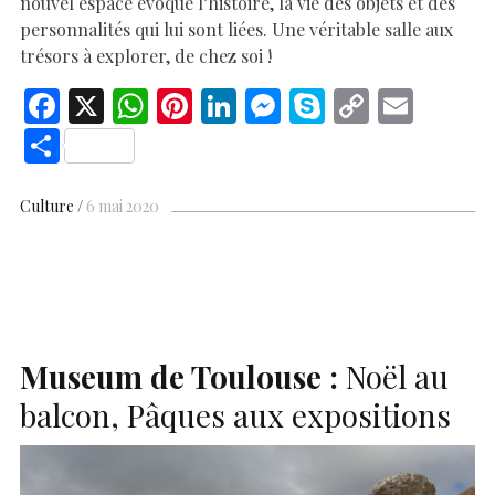
nouvel espace évoque l’histoire, la vie des objets et des
personnalités qui lui sont liées. Une véritable salle aux
trésors à explorer, de chez soi !
F
X
W
Pi
Li
M
S
C
E
ac
h
nt
n
es
k
o
m
S
e
at
er
k
se
y
p
ai
h
b
s
es
e
n
p
y
l
ar
Culture
6 mai 2020
o
A
t
dI
g
e
Li
e
o
p
n
er
n
k
p
k
Museum de Toulouse :
Noël au
balcon, Pâques aux expositions