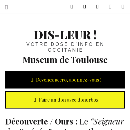
sur Facebook
sur Twitter
Contactez-nous 
Notre ph
R
DIS-LEUR !
VOTRE DOSE D'INFO EN
OCCITANIE
Museum de Toulouse
Devenez accro, abonnez-vous !
Faire un don avec donorbox
Découverte / Ours :
Le
“Seigneur