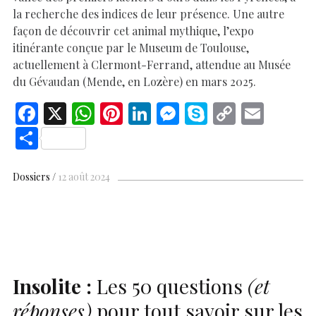
la recherche des indices de leur présence. Une autre
façon de découvrir cet animal mythique, l’expo
itinérante conçue par le Museum de Toulouse,
actuellement à Clermont-Ferrand, attendue au Musée
du Gévaudan (Mende, en Lozère) en mars 2025.
F
X
W
Pi
Li
M
S
C
E
ac
h
nt
n
es
k
o
m
S
e
at
er
k
se
y
p
ai
h
b
s
es
e
n
p
y
l
ar
Dossiers
12 août 2024
o
A
t
dI
g
e
Li
e
o
p
n
er
n
k
p
k
Insolite :
Les 50 questions
(et
réponses)
pour tout savoir sur les