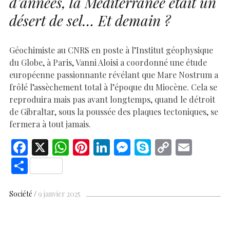
d’années, la Méditerranée était un
désert de sel… Et demain ?
Géochimiste au CNRS en poste à l’Institut géophysique
du Globe, à Paris, Vanni Aloisi a coordonné une étude
européenne passionnante révélant que Mare Nostrum a
frôlé l’assèchement total à l’époque du Miocène. Cela se
reproduira mais pas avant longtemps, quand le détroit
de Gibraltar, sous la poussée des plaques tectoniques, se
fermera à tout jamais.
F
X
W
Pi
Li
M
S
C
E
ac
h
nt
n
es
k
o
m
S
e
at
er
k
se
y
p
ai
h
b
s
es
e
n
p
y
l
ar
Société
9 janvier 2025
o
A
t
dI
g
e
Li
e
o
p
n
er
n