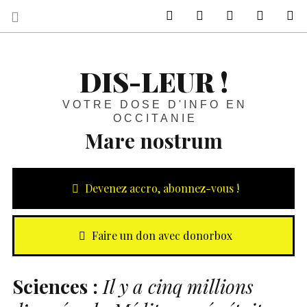
sur Facebook
sur Twitter
Contactez-nous 
Notre ph
R
DIS-LEUR !
VOTRE DOSE D'INFO EN
OCCITANIE
Mare nostrum
Devenez accro, abonnez-vous !
Faire un don avec donorbox
Sciences :
Il y a cinq millions