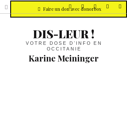
sur Facebook
sur Twitter
Contactez-nous 
Notre ph
R
Faire un don avec donorbox
DIS-LEUR !
VOTRE DOSE D'INFO EN
OCCITANIE
Karine Meininger
Occitanie :
“Une entreprise sur