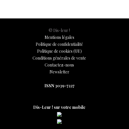
o
p
n
er
n
k
p
k
© Dis-leur !
Mentions légales
Politique de confidentialité
Politique de cookies (UE)
Conditions générales de vente
Contactez-nous
Newsletter
ISSN 3039-7227
Dis-Leur ! sur votre mobile