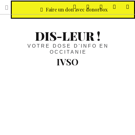
sur Facebook
sur Twitter
Contactez-nous 
Notre ph
R
Faire un don avec donorbox
DIS-LEUR !
VOTRE DOSE D'INFO EN
OCCITANIE
IVSO
Climat :
Comment les vignobles