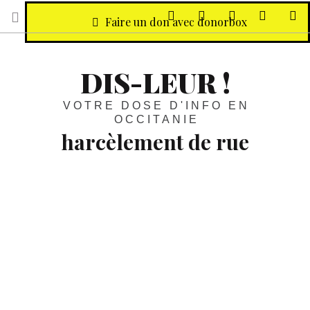
sur Facebook
sur Twitter
Contactez-nous 
Notre ph
R
Faire un don avec donorbox
DIS-LEUR !
VOTRE DOSE D'INFO EN
OCCITANIE
harcèlement de rue
Outrages sexistes, harcèlement