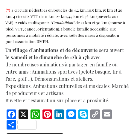
(*)
4 circuits pédestres en boucles de 4,2 km, 10,5 km, 15 km et 20
km. 4 circuits VTT de 11 km, 27 km, 47 km et 56 km (ouverts aux
VAE). 2 raids multisports
“Canalathlon”
de 21 km et 50 km (course à
pied, VTT, canoë, orientation). 1 boucle famille accessible aux
personnes à mobilité réduite, avec joëlettes mises à disposition
par l’association UMEN.
Un village d’animations et de découverte
sera ouvert
le samedi et le dimanche de 12h à 17h
avec
de nombreuses animations à partager en famille ou
entre amis : Animations sportives (pelote basque, tir à
l’arc, golf…). Démonstrations et ateliers.
Expositions. Animations culturelles et musicales. Marché
de producteurs et artisans
Buvette et restauration sur place et à proximité.
F
X
W
Pi
Li
M
S
C
E
ac
h
nt
n
es
k
o
m
S
e
at
er
k
se
y
p
ai