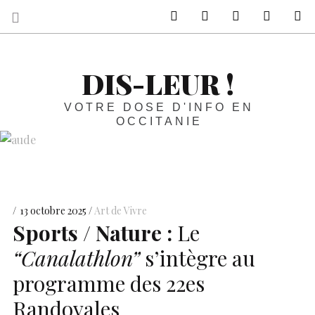
sur Facebook
sur Twitter
Contactez-nous 
Notre ph
R
DIS-LEUR !
VOTRE DOSE D'INFO EN
OCCITANIE
13 octobre 2025
Art de Vivre
Sports / Nature :
Le
“Canalathlon”
s’intègre au
programme des 22es
Randovales