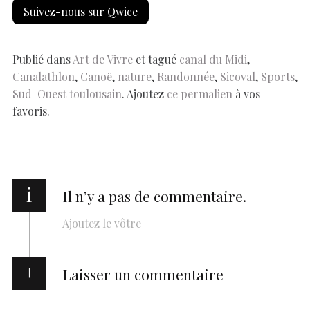
h
Suivez-nous sur Qwice
b
s
es
e
n
p
y
l
ar
o
A
t
dI
g
e
Li
e
o
p
n
er
n
Publié dans
Art de Vivre
et tagué
canal du Midi
,
Canalathlon
,
Canoë
,
nature
,
Randonnée
,
Sicoval
,
Sports
,
k
p
k
Sud-Ouest toulousain
. Ajoutez
ce permalien
à vos
favoris.
i
Il n’y a pas de commentaire.
Ajoutez le vôtre
Laisser un commentaire