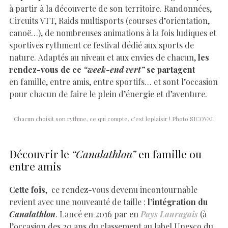
à partir à la découverte de son territoire. Randonnées,
Circuits VTT, Raids multisports (courses d’orientation,
canoë…), de nombreuses animations à la fois ludiques et
sportives rythment ce festival dédié aux sports de
nature. Adaptés au niveau et aux envies de chacun,
les
rendez-vous de ce
“week-end vert”
se partagent
en famille, entre amis, entre sportifs… et sont l’occasion
pour chacun de faire le plein d’énergie et d’aventure.
Chacun choisit son rythme, ce qui compte, c’est leplaisir ! Photo SICOVAL
Découvrir le
“Canalathlon”
en famille ou
entre amis
Cette fois
, ce rendez-vous devenu incontournable
revient avec une nouveauté de taille :
l’intégration du
Canalathlon
. Lancé en 2016 par en
Pays Lauragais
(à
l’occasion des 20 ans du classement au label Unesco du