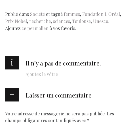
o
A
t
dI
g
e
Li
e
o
p
n
er
n
Publié dans
Société
et tagué
femmes
,
Fondation L'Oréal
,
Prix Nobel
,
recherche
,
sciences
,
Toulouse
,
Unesco
.
k
p
k
Ajoutez
ce permalien
à vos favoris.
i
Il n’y a pas de commentaire.
Ajoutez le vôtre
Laisser un commentaire
Votre adresse de messagerie ne sera pas publiée.
Les
champs obligatoires sont indiqués avec
*