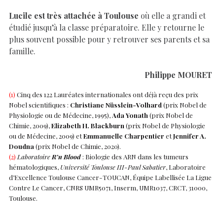
Lucile est très attachée à Toulouse
où elle a grandi et
étudié jusqu’à la classe préparatoire. Elle y retourne le
plus souvent possible pour y retrouver ses parents et sa
famille.
Philippe MOURET
(1)
Cinq des 122 Lauréates internationales ont déjà reçu des prix
Nobel scientifiques :
Christiane Nüsslein-Volhard
(prix Nobel de
Physiologie ou de Médecine, 1995),
Ada Yonath
(prix Nobel de
Chimie, 2009),
Elizabeth H. Blackburn
(prix Nobel de Physiologie
ou de Médecine, 2009) et
Emmanuelle Charpentier
et
Jennifer A.
Doudna
(prix Nobel de Chimie, 2020).
(2)
Laboratoire
R’n Blood
: Biologie des ARN dans les tumeurs
hématologiques,
Université Toulouse III-Paul Sabatier
, Laboratoire
d’Excellence Toulouse Cancer-TOUCAN, Équipe Labellisée La Ligue
Contre Le Cancer, CNRS UMR5071, Inserm, UMR1037, CRCT, 31000,
Toulouse.