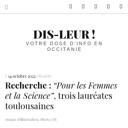
sur Facebook
sur Twitter
Contactez-nous 
Notre ph
R
DIS-LEUR !
VOTRE DOSE D'INFO EN
OCCITANIE
14 octobre 2022
Société
Recherche :
“Pour les Femmes
et la Science”
, trois lauréates
toulousaines
Image d'illustration. Photo DR