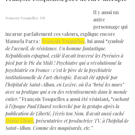
Il y aussi un
François Tosquelles. DR
autre
personnage qui
incarne parfaitement ces valeurs, explique encore
Manuela Parra :
François Tosquelles
,
lui aussi “
symbole
de l’accueil, de résistance. Un homme fantastique.
Républicain espagnol, exilé il avait traversé les Pyrénées à
pied par le Pic du Midi ! Psychiatre qui a révolutionné la
psychiatrie en France : c’est le père de la psychiatrie
institutionnelle de l’art-thérapie. Il avait été appelé par
l’hôpital de Saint-Alban, en Lozère, où il a “brisé les murs”
avec sa pratique qui a eu des retentissements dans le monde
entier.”
François Tosquelles a aussi été résistant, “
cachant
à l’époque Paul Eluard recherché par la gestapo après la
publication de Liberté, j’écris ton Nom. Il avait aussi caché
Denise Glaser
, présentatrice et productrice TV, à l’hôpital de
Saint-Alban. Comme des maquisards, etc.”