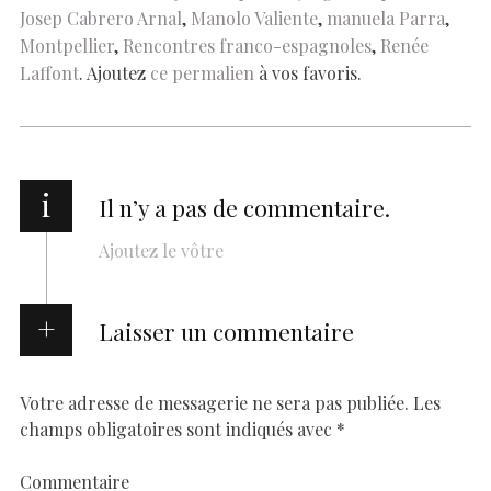
k
p
k
Josep Cabrero Arnal
,
Manolo Valiente
,
manuela Parra
,
Montpellier
,
Rencontres franco-espagnoles
,
Renée
Laffont
. Ajoutez
ce permalien
à vos favoris.
i
Il n’y a pas de commentaire.
Ajoutez le vôtre
Laisser un commentaire
Votre adresse de messagerie ne sera pas publiée.
Les
champs obligatoires sont indiqués avec
*
Commentaire