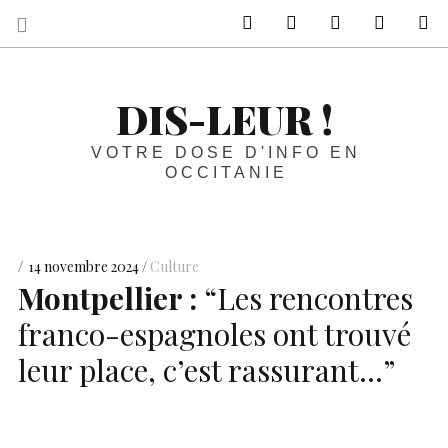
sur Facebook
sur Twitter
Contactez-nous 
Notre ph
R
DIS-LEUR !
VOTRE DOSE D'INFO EN
OCCITANIE
14 novembre 2024
Culture
Montpellier :
“Les rencontres
franco-espagnoles ont trouvé
leur place, c’est rassurant…”