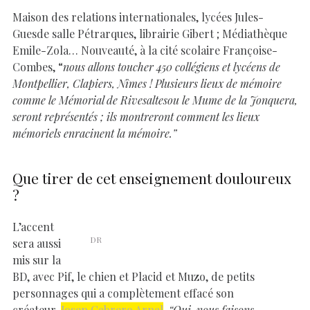
Maison des relations internationales, lycées Jules-
Guesde salle Pétrarques, librairie Gibert ; Médiathèque
Emile-Zola… Nouveauté, à la cité scolaire Françoise-
Combes, “
nous allons toucher 450 collégiens et lycéens de
Montpellier, Clapiers, Nîmes ! Plusieurs lieux de mémoire
comme le Mémorial de Rivesaltesou le Mume de la Jonquera,
seront représentés ; ils montreront comment les lieux
mémoriels enracinent la mémoire.”
Que tirer de cet enseignement douloureux
?
L’accent
DR
sera aussi
mis sur la
BD, avec Pif, le chien et Placid et Muzo, de petits
personnages qui a complètement effacé son
créateur,
Josep Cabrero Arnal
.
“Oui, nous faisons