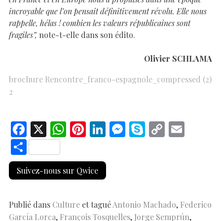
incroyable que l’on pensait définitivement révolu. Elle nous
rappelle, hélas ! combien les valeurs républicaines sont
fragiles”,
note-t-elle dans son édito.
Olivier SCHLAMA
brochure Rencontre_franco-espagnole_compressed (2)
2
F
X
W
Pi
Li
M
S
C
E
ac
h
nt
n
es
k
o
m
S
e
at
er
k
se
y
p
ai
h
Suivez-nous sur Qwice
b
s
es
e
n
p
y
l
ar
o
A
t
dI
g
e
Li
e
o
p
n
er
n
Publié dans
Culture
et tagué
Antonio Machado
,
Federico
García Lorca
,
François Tosquelles
,
Jorge Semprún
,