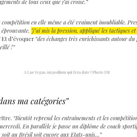
agements de tous ceux que j’ai croisé.”
 compétition en elle même a été vraiment inoubliable. Presq
e éprouvante.
J’ai mis la pression, appliqué les tactiques et
”
Et d’évoquer
“des échanges très enrichissants autour du
illé !”
A Las Vegas, un podium qui fera date ! Photo DR
dans ma catégories”
ettre.
“Bientôt reprend les entraînements et les compétitio
mercredi. En parallèle je passe un diplôme de coach sport
 soit au Brésil soit encore aux Etats-unis…”