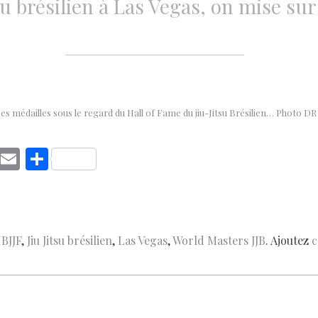
tsu brésilien à Las Vegas, on mise s
es médailles sous le regard du Hall of Fame du jiu-Jitsu Brésilien… Photo DR
C
E
S
o
m
h
p
ai
ar
y
l
e
IBJJF
,
Jiu Jitsu brésilien
,
Las Vegas
,
World Masters JJB
. Ajoutez
c
Li
n
k