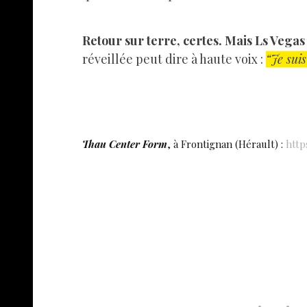
Retour sur terre, certes. Mais Ls Vegas 
réveillée peut dire à haute voix :
“Je sui
Thau Center Form
, à Frontignan (Hérault) :
http