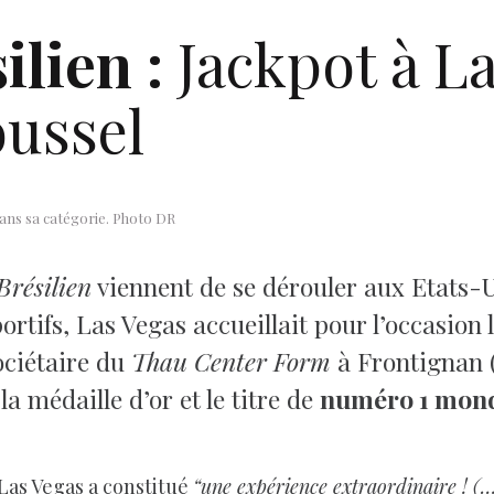
ilien :
Jackpot à La
ussel
ans sa catégorie. Photo DR
Brésilien
viennent de se dérouler aux Etats-U
tifs, Las Vegas accueillait pour l’occasion 
sociétaire du
Thau Center Form
à Frontignan (
la médaille d’or et le titre de
numéro 1 mond
 Las Vegas a constitué
“une expérience extraordinaire ! (…