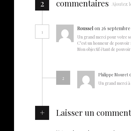
2
commentaires
Ajoutez l
Roussel
on 26 septembre 
1
Un grand merci pour votre so
C’est un honneur de pouvoir 
Mon objectif étant de pouvoir f
Philippe Mouret
2
Un grand merci à vo
Laisser un comment