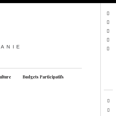
sur Facebook
sur Twitter
Contactez-nous !
Notre philosophie
TANIE
Recherche
ulture
Budgets Participatifs