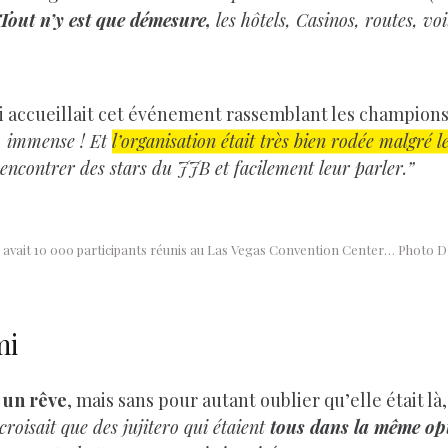
Tout n’y est que démesure,
les hôtels, Casinos, routes, vo
i accueillait cet événement rassemblant les champion
e, immense ! Et
l’organisation était très bien rodée malgré l
contrer des stars du JJB et facilement leur parler.”
y avait 10 000 participants réunis au Las Vegas Convention Center… Photo 
mi
 un rêve
, mais sans pour autant oublier qu’elle était là
 croisait que des jujitero qui étaient
tous dans la même op