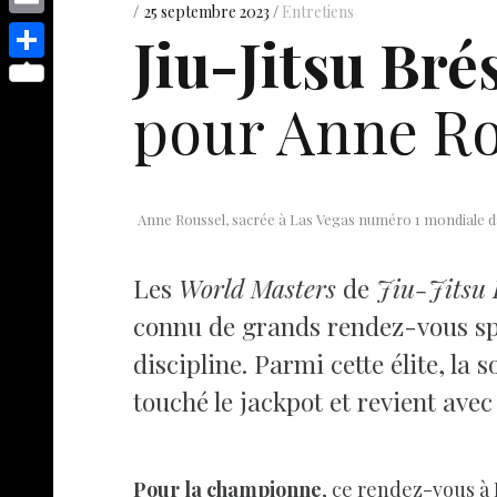
s
p
y
25 septembre 2023
Entretiens
e
o
d
E
Jiu-Jitsu Brés
e
p
s
p
I
m
n
S
e
t
y
pour Anne Ro
n
a
g
h
L
i
e
a
i
l
r
r
n
e
Anne Roussel, sacrée à Las Vegas numéro 1 mondiale d
k
Les
World Masters
de
Jiu-Jitsu 
connu de grands rendez-vous spor
discipline. Parmi cette élite, la 
touché le jackpot et revient avec 
Pour la championne
, ce rendez-vous à