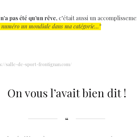
n’a pas été qu’un rêve,
c’était aussi un accomplisseme
s numéro un mondiale dans ma catégorie…”
s://salle-de-sport-frontignan.com/
On vous l’avait bien dit !