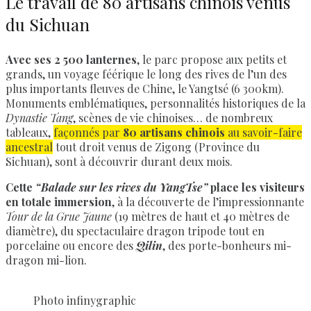
Le travail de 80 artisans chinois venus
du Sichuan
Avec ses 2 500 lanternes
, le parc propose aux petits et
grands, un voyage féérique le long des rives de l’un des
plus importants fleuves de Chine, le Yangtsé (6 300km).
Monuments emblématiques, personnalités historiques de la
Dynastie Tang
, scènes de vie chinoises… de nombreux
tableaux,
façonnés par
80 artisans chinois
au savoir-faire
ancestral
tout droit venus de Zigong (Province du
Sichuan), sont à découvrir durant deux mois.
Cette
“Balade sur les rives du YangTse”
place les visiteurs
en totale immersion
, à la découverte de l’impressionnante
Tour de la Grue Jaune
(19 mètres de haut et 40 mètres de
diamètre), du spectaculaire dragon tripode tout en
porcelaine ou encore des
Qilin
, des porte-bonheurs mi-
dragon mi-lion.
Photo infinygraphic