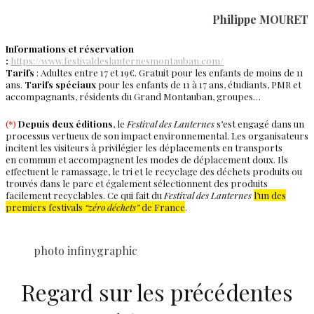
Philippe MOURET
Informations et réservation
:
https://www.festivaldeslanternesmontauban.com/
Tarifs
: Adultes entre 17 et 19€. Gratuit pour les enfants de moins de 11
ans.
Tarifs spéciaux
pour les enfants de 11 à 17 ans, étudiants, PMR et
accompagnants, résidents du Grand Montauban, groupes…
(*)
Depuis deux éditions
, le
Festival des Lanternes
s’est engagé dans un
processus vertueux de son impact environnemental. Les organisateurs
incitent les visiteurs à privilégier les déplacements en transports
en commun et accompagnent les modes de déplacement doux. Ils
effectuent le ramassage, le tri et le recyclage des déchets produits ou
trouvés dans le parc et également sélectionnent des produits
facilement recyclables. Ce qui fait du
Festival des Lanternes
l’un des
premiers festivals
“zéro déchets”
de France
.
photo infinygraphic
Regard sur les précédentes