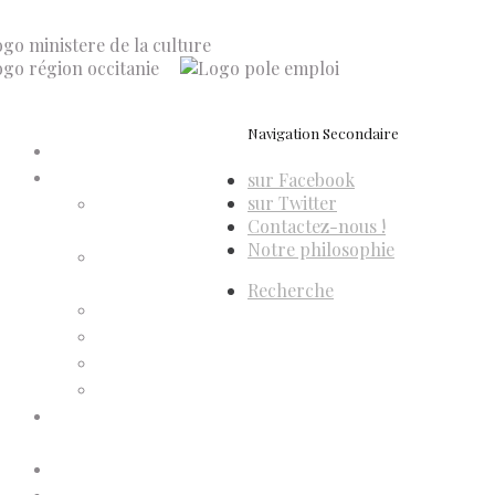
Navigation Secondaire
Accueil
sur Facebook
Compte d’adhérent
sur Twitter
Annulation
Contactez-nous !
d’adhésion
Notre philosophie
Confirmation
d’adhésion
Recherche
Facture d’adhésion
Niveaux d’adhésion
Paiement d’adhésion
Reçu d’adhésion
Conditions générales de
vente
Contactez-nous