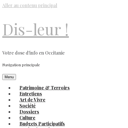
Aller au contenu principal
Dis-leur !
Votre dose d'info en Occitanie
Navigation principale
Menu
Patrimoine & Terroirs
Entretiens
Art de Vivre
Société
Dossiers
Culture
Budgets Participatifs