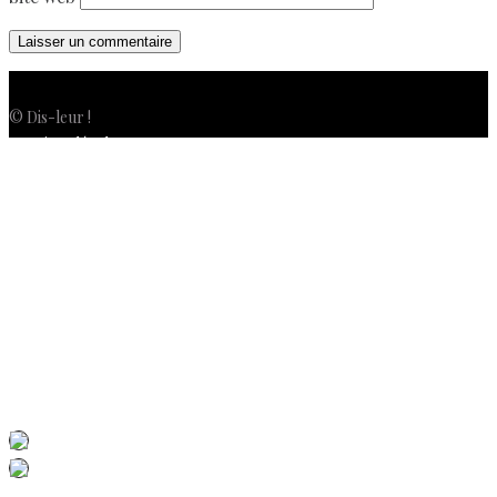
© Dis-leur !
Mentions légales
Politique de confidentialité
Politique de cookies (UE)
Conditions générales de vente
Contactez-nous
Newsletter
ISSN 3039-7227
Dis-Leur ! sur votre mobile