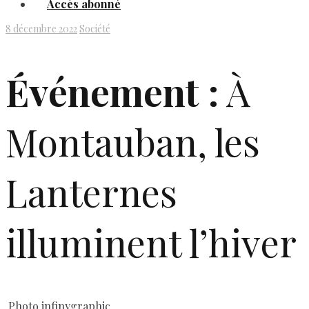
Accès abonné
8 décembre 2022
Société
Événement :
À
Montauban, les
Lanternes
illuminent l’hiver
Photo infinygraphic