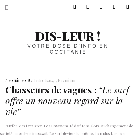
sur Facebook
sur Twitter
Contactez-nous 
Notre ph
R
DIS-LEUR !
VOTRE DOSE D'INFO EN
OCCITANIE
20 juin 2018
Entretiens
,
Premium
Chasseurs de vagues :
“Le surf
offre un nouveau regard sur la
vie”
Surfer, c'est résister. Les Hawaïens résistèrent alors au changement de
société qu'on leur imposait. Le surf deviendra même, bien plus tard, un