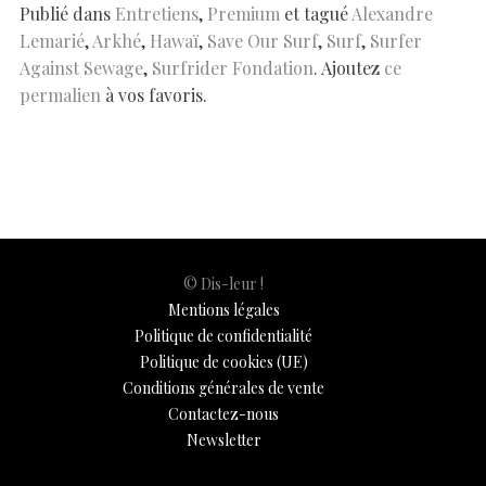
o
p
n
er
n
Publié dans
Entretiens
,
Premium
et tagué
Alexandre
Lemarié
,
Arkhé
,
Hawaï
,
Save Our Surf
,
Surf
,
Surfer
k
p
k
Against Sewage
,
Surfrider Fondation
. Ajoutez
ce
permalien
à vos favoris.
© Dis-leur !
Mentions légales
Politique de confidentialité
Politique de cookies (UE)
Conditions générales de vente
Contactez-nous
Newsletter