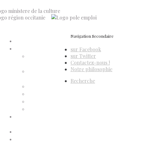
Navigation Secondaire
Accueil
sur Facebook
Compte d’adhérent
sur Twitter
Annulation
Contactez-nous !
d’adhésion
Notre philosophie
Confirmation
d’adhésion
Recherche
Facture d’adhésion
Niveaux d’adhésion
Paiement d’adhésion
Reçu d’adhésion
Conditions générales de
vente
Contactez-nous
Faites un don à Dis-Leur !