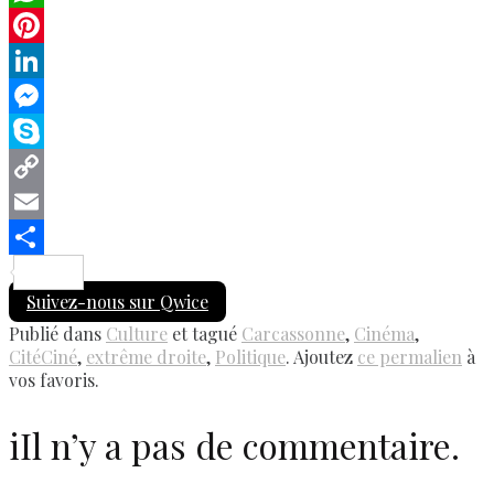
WhatsApp
Pinterest
LinkedIn
Messenger
Skype
Copy
Link
Email
Share
Suivez-nous sur Qwice
Publié dans
Culture
et tagué
Carcassonne
,
Cinéma
,
CitéCiné
,
extrême droite
,
Politique
. Ajoutez
ce permalien
à
vos favoris.
i
Il n’y a pas de commentaire.