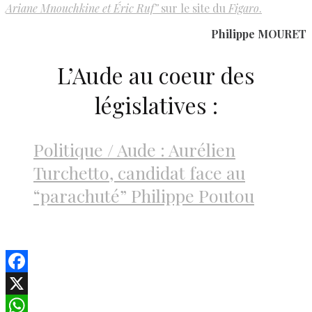
Ariane Mnouchkine et Éric Ruf”
sur le site du
Figaro
.
Philippe MOURET
L’Aude au coeur des
législatives :
Politique / Aude : Aurélien
Turchetto, candidat face au
“parachuté” Philippe Poutou
Facebook
X