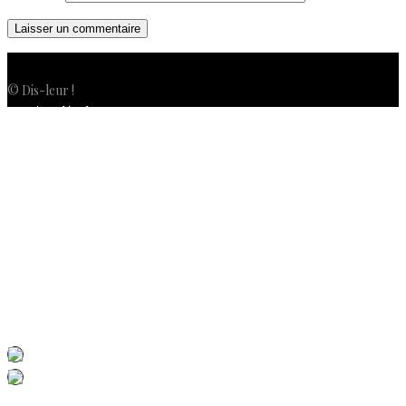
© Dis-leur !
Mentions légales
Politique de confidentialité
Politique de cookies (UE)
Conditions générales de vente
Contactez-nous
Newsletter
ISSN 3039-7227
Dis-Leur ! sur votre mobile