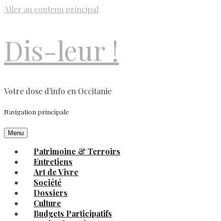
Aller au contenu principal
Dis-leur !
Votre dose d'info en Occitanie
Navigation principale
Menu
Patrimoine & Terroirs
Entretiens
Art de Vivre
Société
Dossiers
Culture
Budgets Participatifs