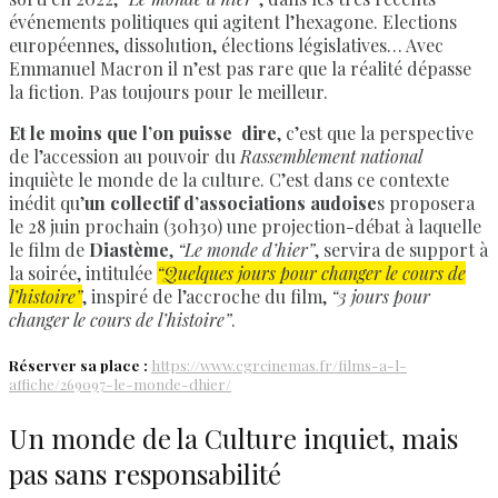
événements politiques qui agitent l’hexagone. Elections
européennes, dissolution, élections législatives… Avec
Emmanuel Macron il n’est pas rare que la réalité dépasse
la fiction. Pas toujours pour le meilleur.
Et le moins que l’on puisse dire
, c’est que la perspective
de l’accession au pouvoir du
Rassemblement national
inquiète le monde de la culture. C’est dans ce contexte
inédit qu’
un collectif d’associations audoise
s proposera
le 28 juin prochain (30h30) une projection-débat à laquelle
le film de
Diastème
,
“Le monde d’hier”
, servira de support à
la soirée, intitulée
“Quelques jours pour changer le cours de
l’histoire”
, inspiré de l’accroche du film,
“3 jours pour
changer le cours de l’histoire”
.
Réserver sa place :
https://www.cgrcinemas.fr/films-a-l-
affiche/269097-le-monde-dhier/
Un monde de la Culture inquiet, mais
pas sans responsabilité