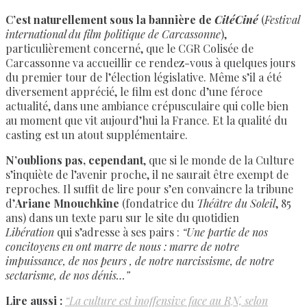
C’est naturellement sous la bannière de
CitéCiné
(
Festival
international du film politique de Carcassonne
),
particulièrement concerné, que le CGR Colisée de
Carcassonne va accueillir ce rendez-vous à quelques jours
du premier tour de l’élection législative. Même s’il a été
diversement apprécié, le film est donc d’une féroce
actualité, dans une ambiance crépusculaire qui colle bien
au moment que vit aujourd’hui la France. Et la qualité du
casting est un atout supplémentaire
.
N’oublions pas, cependant
, que si le monde de la Culture
s’inquiète de l’avenir proche, il ne saurait être exempt de
reproches. Il suffit de lire pour s’en convaincre la tribune
d’
Ariane Mnouchkine
(fondatrice du
Théâtre du Soleil
, 85
ans) dans un texte paru sur le site du quotidien
Libération
qui s’adresse à ses pairs :
“Une partie de nos
concitoyens en ont marre de nous : marre de notre
impuissance, de nos peurs , de notre narcissisme, de notre
sectarisme, de nos dénis…”
Lire aussi :
“La culture est inoffensive face au RN, selon