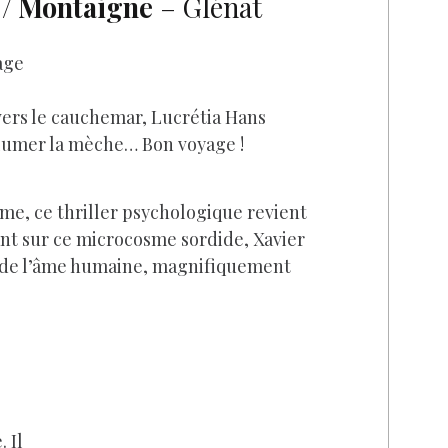
 / Montaigne
– Glénat
age
 vers le cauchemar, Lucrétia Hans
llumer la mèche… Bon voyage !
ime, ce thriller psychologique revient
sant sur ce microcosme sordide, Xavier
ur de l’âme humaine, magnifiquement
 Il