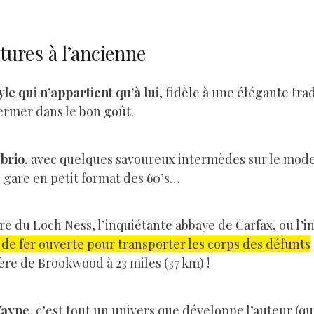
tures à l’ancienne
le qui n’appartient qu’à lui
, fidèle à une élégante tra
ermer dans le bon goût.
 brio
, avec quelques savoureux intermèdes sur le mod
 gare en petit format des 60’s…
e du Loch Ness, l’inquiétante abbaye de Carfax, ou l’in
de fer ouverte pour transporter les corps des défunts
re de Brookwood à 23 miles (37 km) !
Wayne
, c’est tout un univers que développe l’auteur (qu