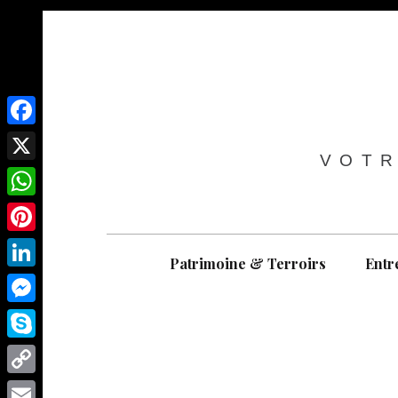
F
VOTR
a
X
c
W
e
h
P
b
Patrimoine & Terroirs
Entr
a
i
o
L
t
n
o
i
M
s
t
k
n
e
A
S
e
k
s
p
k
r
C
e