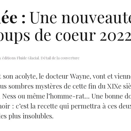
ée :
Une nouveauté
coups de coeur 202
éditions Fluide Glacial. Détail de la couverture
 son acolyte, le docteur Wayne, vont et vien
us sombres mystères de cette fin du XIXe siè
ch Ness ou même l’homme-rat… Une bonne dos
r : c’est la recette qui permettra à ces deux
s plus insolubles.