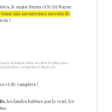
istes, le major Burns et le Dr Wayne
 tome aux savoureuses saveurs de
ieux !
légance de la ligne claire au effets les plus gores
iment derrière ces lunettes !? Photo DR
es et de vampires !
its
, les landes battues par le vent, les
ine.