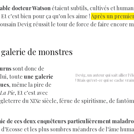
able docteur Watson
étaient subtils, cultivés et human
Et c’est bien pour ça qu’on les aime !
Après un premier
lousain Devig réussit le tour de force de faire encore m
e galerie de monstres
Burns
sont donc de
Devig, un auteur qui sait allier l’é
lui, toute
une galerie
! Mais qu’est-ce qui se cache vra
ques
, même la pire de
La Pie
, Et c’est avec
gleterre du XIXe siècle, férue de spiritisme, de fantôm
nie de ces deux enquêteurs particulièrement maladro
 d’Ecosse et les plus sombres méandres de l’âme huma