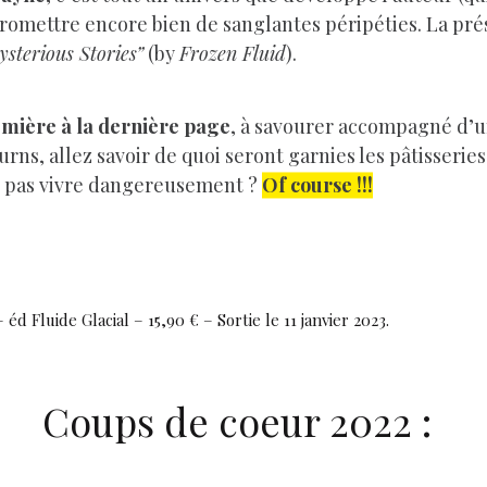
romettre encore bien de sanglantes péripéties. La pré
sterious Stories”
(by
Frozen Fluid
).
remière à la dernière page
, à savourer accompagné d’u
s, allez savoir de quoi seront garnies les pâtisseries 
il pas vivre dangereusement ?
Of course !!!
 éd Fluide Glacial – 15,90 € – Sortie le 11 janvier 2023.
Coups de coeur 2022 :