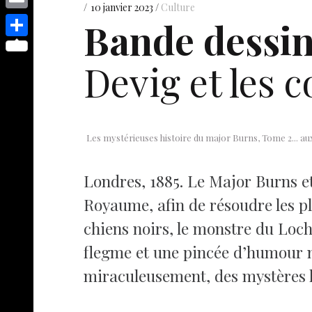
s
p
y
10 janvier 2023
Culture
e
o
d
E
Bande dessin
e
p
s
p
I
m
n
S
e
t
y
Devig et les 
n
a
g
h
L
i
e
a
i
l
r
r
n
e
Les mystérieuses histoire du major Burns, Tome 2... aux 
k
Londres, 1885. Le Major Burns et
Royaume, afin de résoudre les pl
chiens noirs, le monstre du Lo
flegme et une pincée d’humour noi
miraculeusement, des mystères le