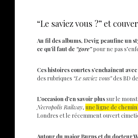
“Le saviez vous ?” et couver
Au fil des albums, Devig peaufine un sty
ce qu’il faut de
“gore”
pour ne pas s’enf
Ces histoires courtes s’enchaînent avec
des rubriques
“Le saviez vous”
des BD de
L’occasion d’en savoir plus
sur le monstr
Necropolis Railway
,
une ligne de chemin 
Londres et le récemment ouvert cimetiè
Autour du major Burns et du docteur 