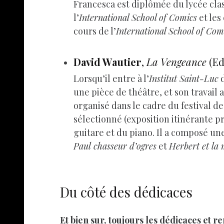
Francesca est diplômée du lycée class
l’
International School of Comics
et les
cours de l’
International School of Com
David Wautier
,
La Vengeance
(Ed
Lorsqu’il entre à l’
Institut Saint-Luc
d
une pièce de théâtre, et son travail a
organisé dans le cadre du festival de
sélectionné (exposition itinérante p
guitare et du piano. Il a composé un
Paul chasseur d’ogres
et
Herbert et la
Du côté des dédicaces
Et bien sur, toujours les dédicaces et r