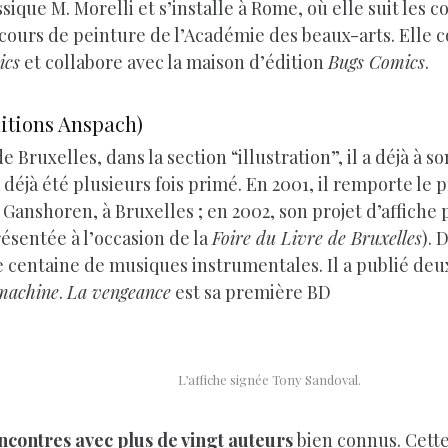
ique M. Morelli et s’installe à Rome, où elle suit les 
 cours de peinture de l’Académie des beaux-arts. Elle 
ics
et collabore avec la maison d’édition
Bugs Comics
.
itions Anspach)
e Bruxelles, dans la section “illustration”, il a déjà à so
 déjà été plusieurs fois primé. En 2001, il remporte le 
 Ganshoren, à Bruxelles ; en 2002, son projet d’affiche 
résentée à l’occasion de la
Foire du Livre de Bruxelles
). 
e centaine de musiques instrumentales. Il a publié deu
 machine
.
La vengeance
est sa première BD
L’affiche signée Tony Sandoval.
encontres avec plus de vingt auteurs
bien connus. Cett