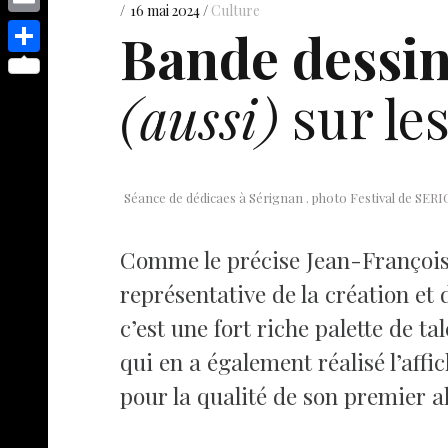
s
p
y
16 mai 2024
Culture
e
o
d
E
Bande dessin
e
p
s
p
I
m
n
S
e
t
y
(aussi)
sur le
n
a
g
h
L
i
e
a
i
l
r
r
n
e
Séance de dédicaes à Sérignan . photo Festival de SE
k
Comme le précise Jean-François 
représentative de la création et 
c’est une fort riche palette de t
qui en a également réalisé l’affi
pour la qualité de son premier a