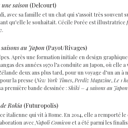
t une saison
(Delcourt)
, avec sa famille et un chat qui s’assoit très souvent su
 qu’elle le souhaitait. Cécile Porée est illustratrice
e.
 saisons au Japon
(Payot/Rivages)
lpes. Après une formation initiale en design graphique, 
angas des années 1970 l’a conduite au Japon, où elle a 
Zélande deux ans plus tard, pour un voyage d’un an à n
 pour la presse (
New York Times
,
Perdiz Magazine
,
Le 1 h
sa première bande dessinée :
Shiki – 4 saisons au Japon
s de Rokia
(Futuropolis)
ce italienne qui vit à Rome. En 2014, elle a remporté l
laboration avec
Napoli Comicon
et a été parmi les finali