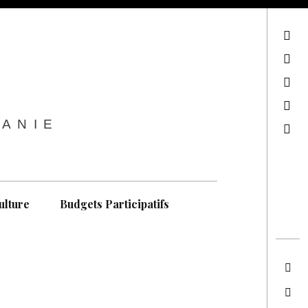
sur Facebook
sur Twitter
Contactez-nous !
Notre philosophie
TANIE
Recherche
ulture
Budgets Participatifs