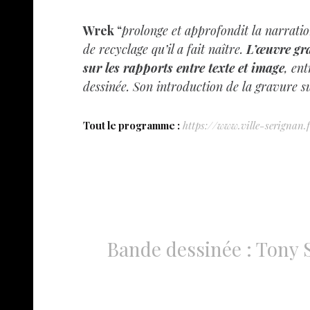
Wrek
“
prolonge et approfondit la narratio
de recyclage qu’il a fait naître.
L’œuvre gra
sur les rapports entre texte et image
, ent
dessinée. Son introduction de la gravure s
Tout le programme :
https://www.ville-serigna
Bande dessinée : Tony S