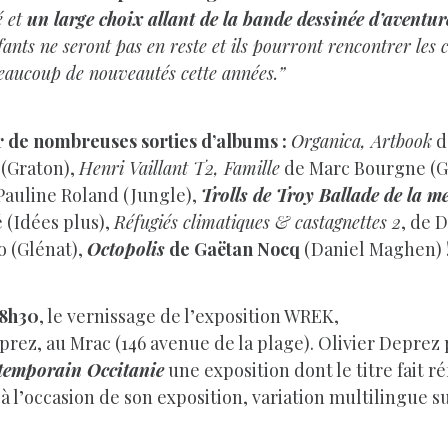
é et
un large choix allant de la bande dessinée d’aventur
fants ne seront pas en reste et ils pourront rencontrer les 
beaucoup de nouveautés cette années.”
ir de nombreuses sorties d’albums :
Organica, Artbook
d
(Graton),
Henri Vaillant T2, Famille
de Marc Bourgne (G
Pauline Roland (Jungle),
Trolls de Troy Ballade de la m
é (Idées plus),
Réfugiés climatiques & castagnettes 2
, de 
 (Glénat),
Octopolis
de Gaëtan Nocq
(Daniel Maghen) 
18h30
, le vernissage de l’exposition WREK,
ez, au Mrac (146 avenue de la plage). Olivier Deprez p
ntemporain Occitanie
une exposition dont le titre fait 
 à l’occasion de son exposition, variation multilingue s