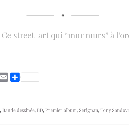
Ce street-art qui “mur murs” à l’orei
C
E
S
o
m
h
p
ai
ar
y
l
e
,
Bande dessinée
,
BD
,
Premier album
,
Serignan
,
Tony Sandova
Li
n