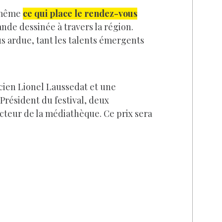
t même
ce qui place le rendez-vous
nde dessinée à travers la région.
s ardue, tant les talents émergents
cien Lionel Laussedat et une
 Président du festival, deux
ecteur de la médiathèque. Ce prix sera